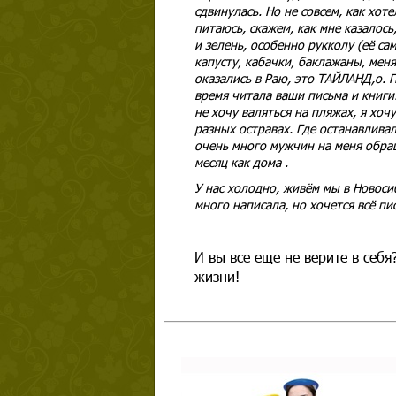
сдвинулась. Но не совсем, как хот
питаюсь, скажем, как мне казалос
и зелень, особенно рукколу (её са
капусту, кабачки, баклажаны, меня
оказались в Раю, это ТАЙЛАНД,о. П
время читала ваши письма и книги.
не хочу валяться на пляжах, я хоч
разных остравах. Где останавливал
очень много мужчин на меня обра
месяц как дома .
У нас холодно, живём мы в Новосиб
много написала, но хочется всё п
И вы все еще не верите в себя
жизни!