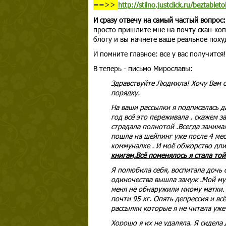
==>>
http://stilno.justclick.r
u/beztableto
И сразу отвечу на самый частый вопрос
просто пришлите мне на почту скан-ко
блогу и вы начнете ваше реальное похуд
И помните главное: все у вас получится!
В теперь - письмо Мирославы:
Здравствуйте Людмила! Хочу Вам с
порядку.
На ваши рассылки я подписалась д
год всё это переживала . скажем за
страдала полнотой .Всегда занимал
пошла на шейпинг уже после 4 меся
коммуналке . И моё обжорство дли
книгам,Всё поменялось я стала то
Я полюбила себя, воспитала дочь 
одиночества вышла замуж .Мой муж
меня не обнаружили миому матки. 
почти 95 кг. Опять депрессия и вс
рассылки которые я не читала уже 
Хорошо я их не удаляла. Я сидела