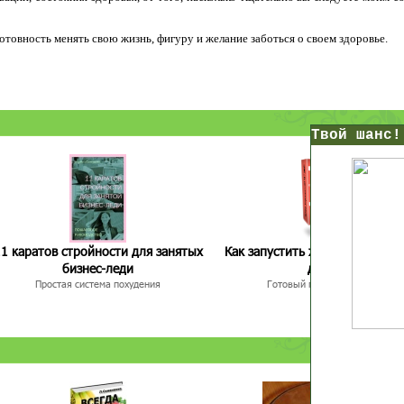
 готовность менять свою жизнь, фигуру и желание заботься о своем здоровье.
нс!
Прямо сейчас получи мои
7 уроков стройности
И
без голодных дие
начни немедленно худеть
1 каратов стройности для занятых
Как запустить жиросжигание з
таблеток
бизнес-леди
дней
Простая система похудения
Готовый план-сценарий
Первый урок - через 5 минут в твоем почтовом ящ