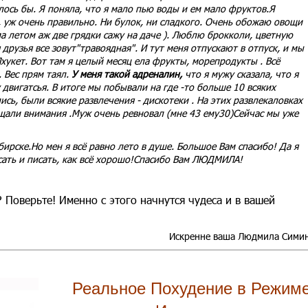
елось бы. Я поняла, что я мало пью воды и ем мало фруктов.Я
ь, уж очень правильно. Ни булок, ни сладкого. Очень обожаю овощи
ма летом аж две грядки сажу на даче ). Люблю брокколи, цветную
 друзья все зовут"травоядная". И тут меня отпускают в отпуск, и мы
хукет. Вот там я целый месяц ела фрукты, морепродукты . Всё
 Вес прям таял.
У меня такой адреналин,
что я мужу сказала, что я
у двигатсья. В итоге мы побывали на где -то больше 10 всяких
ись, были всякие развлечения - дискотеки . На этих развлекаловках
щали внимания .Муж очень ревновал (мне 43 ему30)Сейчас мы уже
ирске.Но мен я всё равно лето в душе. Большое Вам спасибо! Да я
исать и писать, как всё хорошо!Спасибо Вам ЛЮДМИЛА!
? Поверьте! Именно с этого начнутся чудеса и в вашей
Искренне ваша Людмила Сими
Реальное Похудение в Режим