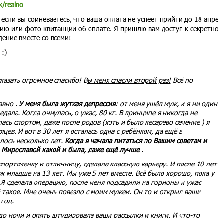
k/realno
:
если вы сомневаетесь, что ваша оплата не успеет прийти до 18 апре
пию или фото квитанции об оплате. Я пришлю вам доступ к секретн
ение вместе со всеми!
 :)
казать огромное спасибо! В
ы меня спасли второй раз!
Всё по
авно .
У меня была жуткая депрессия
: от меня ушёл муж, и я ни один
едала. Когда очнулась, о ужас, 80 кг. В принципе я никогда не
ась спортом, даже после родов (хоть и было кесарево сечение ) я
цев. И вот в 30 лет я осталась одна с ребёнком, да ещё в
лось несколько лет.
Когда я начала питаться по Вашим советам и
й Мирославой какой и была, даже ещё лучше .
спортсменку и отличницу, сделала классную карьеру. И после 10 лет
 младше на 13 лет. Мы уже 5 лет вместе. Всё было хорошо, пока у
Я сделала операцию, после меня подсадили на гормоны и ужас
ё такое. Мне очень повезло с моим мужем. Он то и открыл ваши
год.
 до ночи и опять штудировала ваши рассылки и книги. И что-то