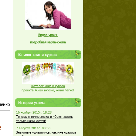
Видео-урок+
подробная карта-схема
Каталог книг и курсов
Каталог книг и курсов
проекта Живи вкусно, живи легко!
Истории успеха
ненко
16 ноября 2015г. 18:28
Теперь я точно знаю: в 40 лет жизнь
только начинается!
е
7 августа 2014г. 08:53
Знакомые удивлялись, как мне удалось