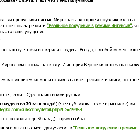
ослава - с 95-ти. И вот что у них получилось!
руг вы пропустили письмо Мирославы, которое я опубликовала на
е с описанием реалити
"Реальное похудение в режиме Интенсив"
,
я 
ть это ваше упущение.
?
очень хочу, чтобы вы верили в чудеса. Всегда, в любой момент ваше
 Мирославы похожа на сказку. И история Вероники похожа на сказку
ем ваших писем ко мне и отзывов на мои тренинги и книги, честное
ются, если... Сделать их своими руками.
 похудела на 30 за полгода
!)
(я ее публиковала уже в рассылке) вы
-legko.com/subscribe/detail.php?ID=19354
чте несколько дней назад) - прямо сейчас.
емного льготных мест
для участия в
"Реальном похудении в режиме