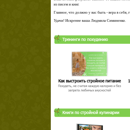
из писем и книг.
Главное, что должно у вас быть - вера в себя,
Удачи! Искренне ваша Людмила Симиненко.
Тренинги по похудению
Твой ша
Как выстроить стройное питание
1
Похудеть, не считая каждую калорию и без
запрета любимых вкусностей
Книги по стройной кулинарии