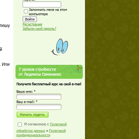
Запомнить меня на этом
компьютере
Регистрация
спешу
Забыли свой пароль?
й
. Или
7 уроков стройности
от Людмилы Симиненко
Получите бесплатный курс на свой e-mail
Ваше имя: *
Ваш е-mail: *
Я согласен(а) с
Политикой
обработки данных
и
Политикой
конфиденциальности