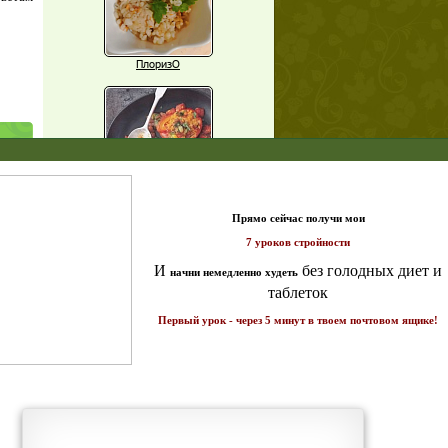
ПлоризО
X
Паприка, фаршированная чечевицей
т и
а 7
ике!
Рагу из баклажанов с нутом
Еще рецепты
Проверь себя
Часто ли вы чувствуете усталость в