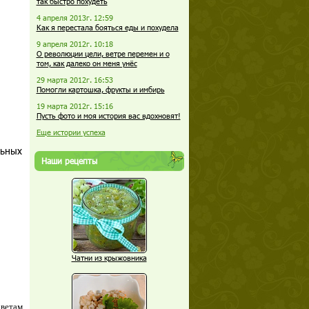
так быстро похудеть
4 апреля 2013г. 12:59
Как я перестала бояться еды и похудела
9 апреля 2012г. 10:18
О революции цели, ветре перемен и о
том, как далеко он меня унёс
29 марта 2012г. 16:53
Помогли картошка, фрукты и имбирь
19 марта 2012г. 15:16
Пусть фото и моя история вас вдохновят!
Еще истории успеха
льных
Наши рецепты
Чатни из крыжовника
оветам