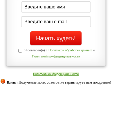
середине дня?
Да
Нет
щих
о!
Телефоны службы поддержки
+7 (909) 421-77-27
ованием cookies. Оставаясь с нами, вы соглашаетесь с нашей
 браузера.
Согласен
ательно вы
 фигуру и