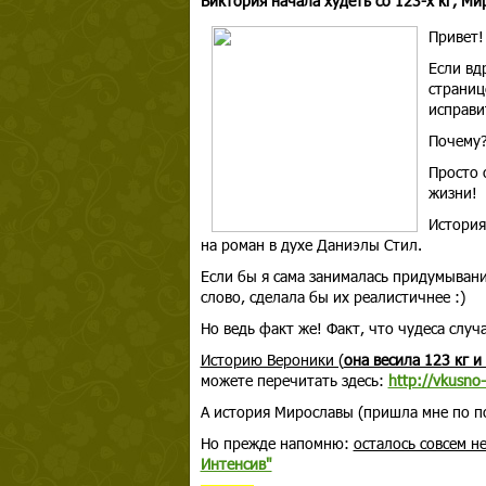
Виктория начала худеть со 123-х кг, Мир
Привет!
Если вд
страниц
исправи
Почему
Просто 
жизни!
История
на роман в духе Даниэлы Стил.
Если бы я сама занималась придумывани
слово, сделала бы их реалистичнее :)
Но ведь факт же! Факт, что чудеса случа
Историю Вероники (
она весила 123 кг и
можете перечитать здесь:
http://vkusno
А история Мирославы (пришла мне по по
Но прежде напомню:
осталось совсем н
Интенсив"