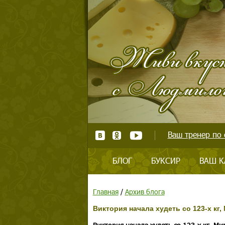
Ваш тренер по 
БЛОГ
БУКСИР
ВАШ К
Главная
/
Архив блога
Виктория начала худеть со 123-х кг, 