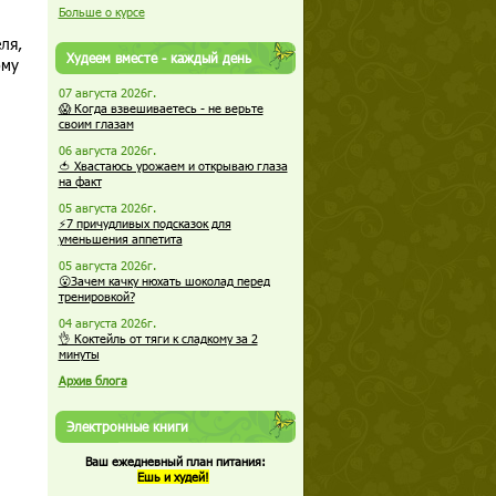
Больше о курсе
ля,
Худеем вместе - каждый день
ому
07 августа 2026г.
😱 Когда взвешиваетесь - не верьте
своим глазам
06 августа 2026г.
🍅 Хвастаюсь урожаем и открываю глаза
на факт
05 августа 2026г.
⚡7 причудливых подсказок для
уменьшения аппетита
05 августа 2026г.
😮Зачем качку нюхать шоколад перед
тренировкой?
04 августа 2026г.
👌 Коктейль от тяги к сладкому за 2
минуты
Архив блога
Электронные книги
Ваш ежедневный план питания:
Ешь и худей!