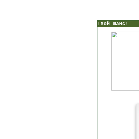
Твой шанс!