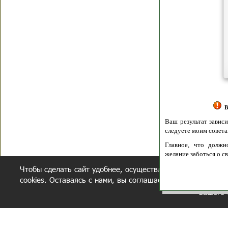
Я согласен(а
Политик
Полити
Получение моих 
Важно:
Ваш результат зависит от вашей мотивации
следуете моим советам из писем и книг.
Главное, что должно у вас быть - вер
желание заботься о своем здоровье.
Чтобы сделать сайт удобнее, осуществляется обработка и
Удачи! Искрен
cookies. Оставаясь с нами, вы соглашаетесь с нашей
полит
вашего 