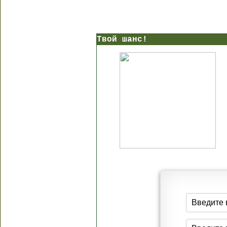
Твой шанс!