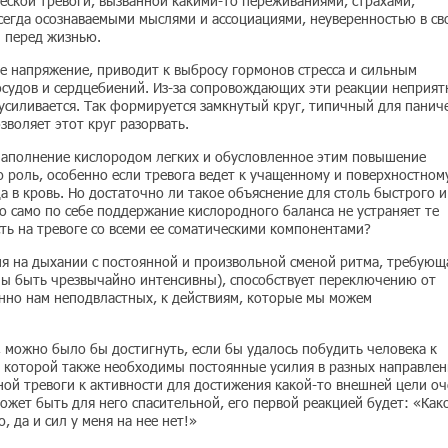
еской тревоги, вызванной какими-то переживаниями, страхами,
сегда осознаваемыми мыслями и ассоциациями, неуверенностью в св
 перед жизнью.
е напряжение, приводит к выбросу гормонов стресса и сильным
осудов и сердцебиений. Из-за сопровождающих эти реакции неприя
усиливается. Так формируется замкнутый круг, типичный для панич
зволяет этот круг разорвать.
 наполнение кислородом легких и обусловленное этим повышение
 роль, особенно если тревога ведет к учащенному и поверхностном
в кровь. Но достаточно ли такое объяснение для столь быстрого и
о само по себе поддержание кислородного баланса не устраняет те
ть на тревоге со всеми ее соматическими компонентами?
ия на дыхании с постоянной и произвольной сменой ритма, требующ
ны быть чрезвычайно интенсивны), способствует переключению от
но нам неподвластных, к действиям, которые мы можем
, можно было бы достигнуть, если бы удалось побудить человека к
я которой также необходимы постоянные усилия в разных направлен
ной тревоги к активности для достижения какой-то внешней цели оч
ожет быть для него спасительной, его первой реакцией будет: «Как
 да и сил у меня на нее нет!»