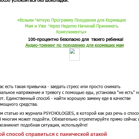
пособ успокоиться без шоколадки.
«Возьми Четкую Программу Похудения для Кормящих
Мам и Уже Через Неделю Начинай Принимать
Комплименты»
100-процентно безопасно для твоего ребенка!
Аудио-тренинг по похудению для кормящих мам
ас есть такая привычка - заедать стресс или просто снимать
альное напряжение и тревогу с помощью еды, установка "не есть" н
ет. Единственный способ - найти хорошую замену еде в качестве
мощного средства.
м статью из журнала PSYCHOLOGIES, в которой как раз речь о спосо
 многим может подойти. Обязательно отрепетируйте прямо сейчас 
возникнет подобная ситуация, используйте!
й способ справиться с панической атакой