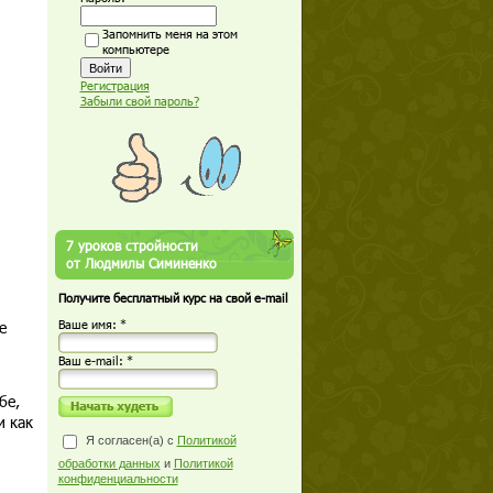
Запомнить меня на этом
компьютере
Регистрация
Забыли свой пароль?
7 уроков стройности
от Людмилы Симиненко
Получите бесплатный курс на свой e-mail
е
Ваше имя: *
Ваш е-mail: *
бе,
и как
Я согласен(а) с
Политикой
обработки данных
и
Политикой
конфиденциальности