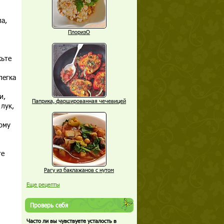
ла,
ПлоризО
жьте
легка
и,
Паприка, фаршированная чечевицей
лук,
рму
те
Рагу из баклажанов с нутом
Еще рецепты
Проверь себя
Часто ли вы чувствуете усталость в