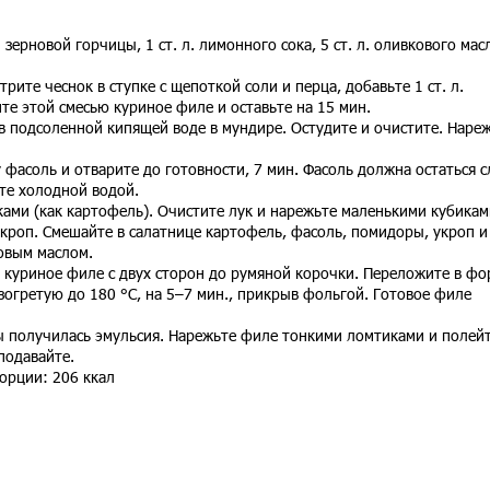
л. зерновой горчицы, 1 ст. л. лимонного сока, 5 ст. л. оливкового мас
рите чеснок в ступке с щепоткой соли и перца, добавьте 1 ст. л.
те этой смесью куриное филе и оставьте на 15 мин.
в подсоленной кипящей воде в мундире. Остудите и очистите. Наре
асоль и отварите до готовности, 7 мин. Фасоль должна остаться с
те холодной водой.
ми (как картофель). Очистите лук и нарежьте маленькими кубикам
роп. Смешайте в салатнице картофель, фасоль, помидоры, укроп и 
овым маслом.
 куриное филе с двух сторон до румяной корочки. Переложите в фо
азогретую до 180 °С, на 5–7 мин., прикрыв фольгой. Готовое филе
ы получилась эмульсия. Нарежьте филе тонкими ломтиками и полей
подавайте.
орции: 206 ккал