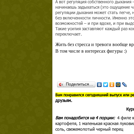
А вот регуляция собственного дыхания –
начинаешь задыхаться (это ощущение ча
регуляции дыхания может стать легче, н
без включенности личности. Именно это
возможностей – и при вдохе, и при выдо
Такие усилия заставляют каждый раз кон
переключает.
Жить без стресса и тревоги вообще в
В том числе в интересах фигуры :)
Поделиться…
В
ам понравился сегодняшний выпуск или р
друзьям.
Кур
Вам понадобится на 4 порции:
4 филе к
картофеля, 1 маленькая красная луковиц
соль, свежемолотый черный перец