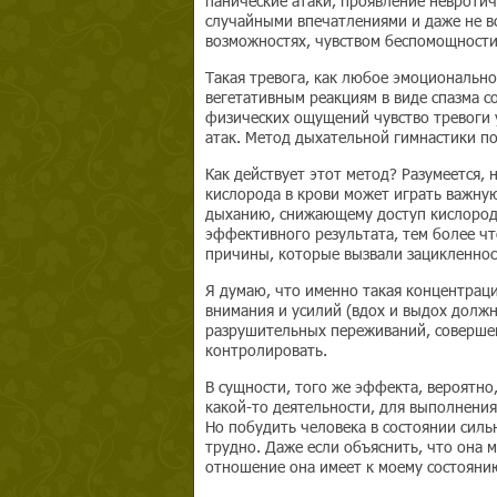
панические атаки, проявление невротич
случайными впечатлениями и даже не в
возможностях, чувством беспомощности
Такая тревога, как любое эмоционально
вегетативным реакциям в виде спазма с
физических ощущений чувство тревоги 
атак. Метод дыхательной гимнастики по
Как действует этот метод? Разумеется,
кислорода в крови может играть важную
дыханию, снижающему доступ кислорода 
эффективного результата, тем более чт
причины, которые вызвали зацикленнос
Я думаю, что именно такая концентрац
внимания и усилий (вдох и выдох долж
разрушительных переживаний, совершен
контролировать.
В сущности, того же эффекта, вероятно
какой-то деятельности, для выполнени
Но побудить человека в состоянии силь
трудно. Даже если объяснить, что она м
отношение она имеет к моему состоянию,