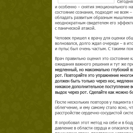
Сегодня
и особенно – снятия эмоционального н
состояние сознания, подходят не всем 
обладать развитым образным мышлением.
неоднократным свидетелем его эффекти
с панической атакой.
Человек пришел к врачу для оценки об
волновался, долго ждал очереди – в ит
и пульс был очень частым. С такими по
Врач правильно оценил это состояние 
ожидания важного решения и тут же п
медленный, но максимально глубокий вз
рот. Повторяйте это упражнение многок
должен быть только через нос, медленн
никакое дополнительное поступление в
выдох через рот. Сделайте как можно б
После нескольких повторов у пациента
облегчение, и ему самому стало ясно, ч
расстройстве сердечно-сосудистой сист
Я опробовал этот метод на себе и в бо
давление в области сердца и опасался 