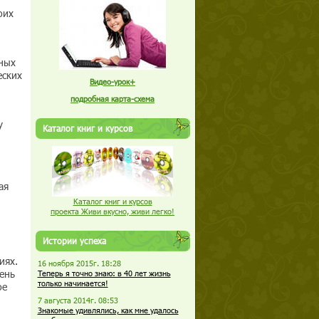
оих
тных
еских
Видео-урок+
подробная карта-схема
у
Каталог книг и курсов
ая
Каталог книг и курсов
проекта Живи вкусно, живи легко!
Истории успеха
иях.
16 ноября 2015г. 18:28
ень
Теперь я точно знаю: в 40 лет жизнь
только начинается!
ое
7 августа 2014г. 08:53
Знакомые удивлялись, как мне удалось