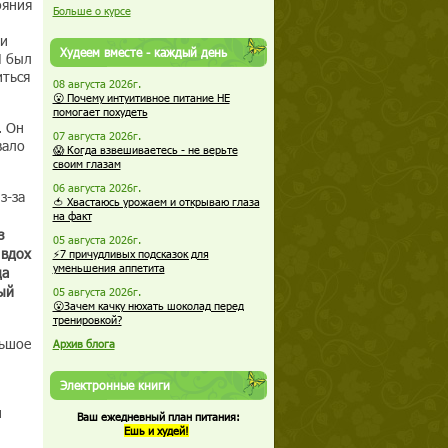
ояния
Больше о курсе
 и
Худеем вместе - каждый день
Я был
иться
08 августа 2026г.
😮 Почему интуитивное питание НЕ
помогает похудеть
. Он
07 августа 2026г.
вало
😱 Когда взвешиваетесь - не верьте
своим глазам
06 августа 2026г.
з-за
🍅 Хвастаюсь урожаем и открываю глаза
на факт
з
05 августа 2026г.
 вдох
⚡7 причудливых подсказок для
уменьшения аппетита
да
ый
05 августа 2026г.
😮Зачем качку нюхать шоколад перед
тренировкой?
льшое
Архив блога
Электронные книги
и
Ваш ежедневный план питания:
Ешь и худей!