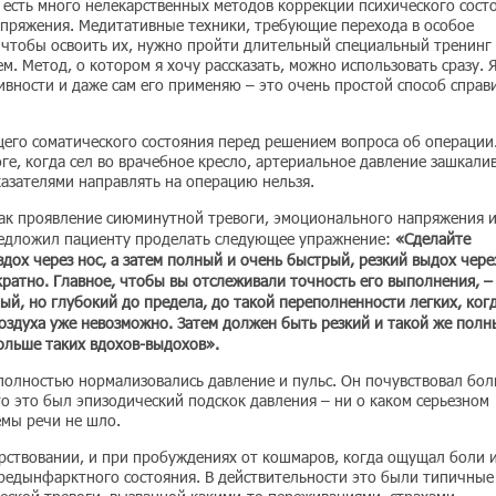
 есть много нелекарственных методов коррекции психического сост
апряжения. Медитативные техники, требующие перехода в особое
– чтобы освоить их, нужно пройти длительный специальный тренинг
 Метод, о котором я хочу рассказать, можно использовать сразу. 
вности и даже сам его применяю – это очень простой способ справ
щего соматического состояния перед решением вопроса об операции
оге, когда сел во врачебное кресло, артериальное давление зашкали
казателями направлять на операцию нельзя.
как проявление сиюминутной тревоги, эмоционального напряжения и
редложил пациенту проделать следующее упражнение:
«Сделайте
дох через нос, а затем полный и очень быстрый, резкий выдох чере
ратно. Главное, чтобы вы отслеживали точность его выполнения, –
ый, но глубокий до предела, до такой переполненности легких, ког
оздуха уже невозможно. Затем должен быть резкий и такой же полн
ольше таких вдохов-выдохов».
 полностью нормализовались давление и пульс. Он почувствовал бо
то это был эпизодический подскок давления – ни о каком серьезном
емы речи не шло.
дрствовании, и при пробуждениях от кошмаров, когда ощущал боли 
предынфарктного состояния. В действительности это были типичные