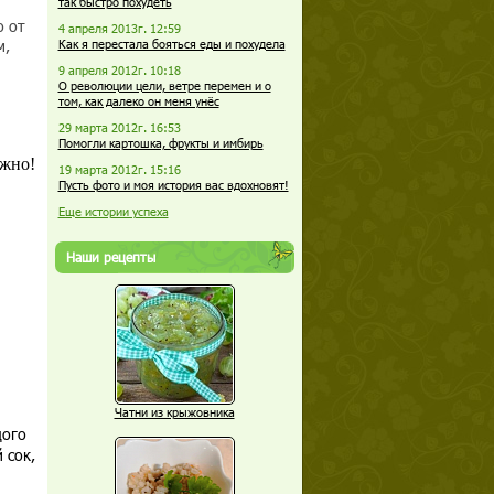
так быстро похудеть
о от
4 апреля 2013г. 12:59
м,
Как я перестала бояться еды и похудела
9 апреля 2012г. 10:18
О революции цели, ветре перемен и о
том, как далеко он меня унёс
29 марта 2012г. 16:53
Помогли картошка, фрукты и имбирь
ужно!
19 марта 2012г. 15:16
Пусть фото и моя история вас вдохновят!
Еще истории успеха
Наши рецепты
Чатни из крыжовника
дого
 сок,