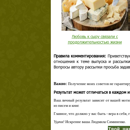
Любовь к сыру связали с
продолжительностью жизни
Правила комментирования:
Приветству
отношения к теме выпуска и рассылк
Вопросы автору рассылки просьба задав
Важно:
Получение моих советов не гарантиру
Результат может отличаться в каждом 
Ваш личный результат зависит от вашей мотив
из писем и книг.
Главное, что должно у вас быть - вера в себя,
Удачи! Искренне ваша Людмила Симиненко.
Твой ша