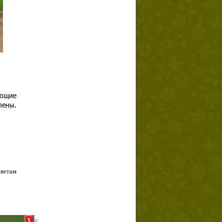
еющие
лены.
оветам
X