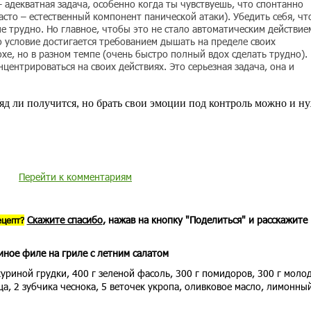
 адекватная задача, особенно когда ты чувствуешь, что спонтанно
сто – естественный компонент панической атаки). Убедить себя, чт
е трудно. Но главное, чтобы это не стало автоматическим действие
 условие достигается требованием дышать на пределе своих
хе, но в разном темпе (очень быстро полный вдох сделать трудно).
центрироваться на своих действиях. Это серьезная задача, она и
ряд ли получится, но брать свои эмоции под контроль можно и н
Перейти к комментариям
Скажите спасибо
, нажав на кнопку "Поделиться" и расскажите
ецепт?
иное филе на гриле с летним салатом
уриной грудки, 400 г зеленой фасоль, 300 г помидоров, 300 г моло
а, 2 зубчика чеснока, 5 веточек укропа, оливковое масло, лимонный