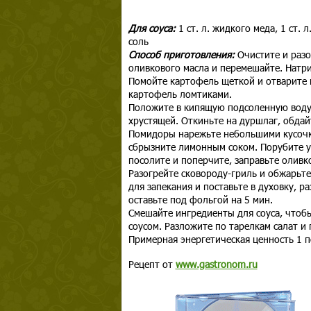
Для соуса:
1 ст. л. жидкого меда, 1 ст. 
соль
Способ приготовления:
Очистите и разот
оливкового масла и перемешайте. Натри
Помойте картофель щеткой и отварите 
картофель ломтиками.
Положите в кипящую подсоленную воду ф
хрустящей. Откиньте на дуршлаг, обдай
Помидоры нарежьте небольшими кусочка
сбрызните лимонным соком. Порубите ук
посолите и поперчите, заправьте оливк
Разогрейте сковороду-гриль и обжарьте
для запекания и поставьте в духовку, р
оставьте под фольгой на 5 мин.
Смешайте ингредиенты для соуса, чтоб
соусом. Разложите по тарелкам салат и 
Примерная энергетическая ценность 1 п
Рецепт от
www.gastronom.ru