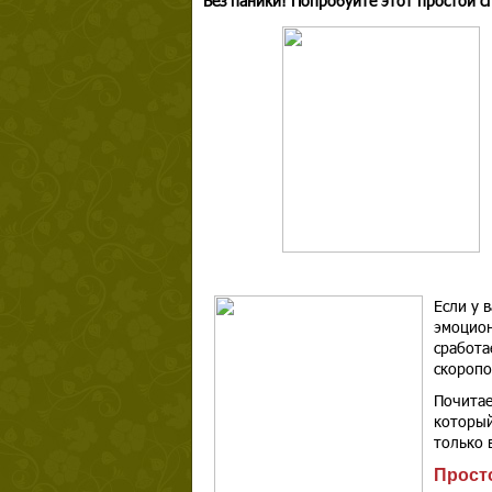
Без паники! Попробуйте этот простой с
Если у в
эмоцион
сработа
скоропо
Почитае
который
только 
Просто