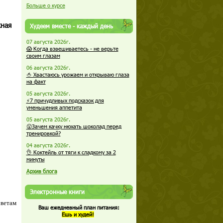
Больше о курсе
жная
Худеем вместе - каждый день
07 августа 2026г.
😱 Когда взвешиваетесь - не верьте
своим глазам
06 августа 2026г.
🍅 Хвастаюсь урожаем и открываю глаза
на факт
05 августа 2026г.
⚡7 причудливых подсказок для
уменьшения аппетита
05 августа 2026г.
😮Зачем качку нюхать шоколад перед
тренировкой?
04 августа 2026г.
👌 Коктейль от тяги к сладкому за 2
минуты
Архив блога
Электронные книги
оветам
Ваш ежедневный план питания:
Ешь и худей!