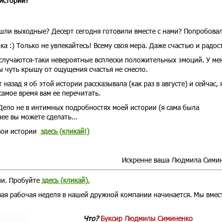
истории?
шли выходные? Десерт сегодня готовили вместе с нами? Попробова
ка :) Только не увлекайтесь! Всему своя мера. Даже счастью и радос
 случаются-таки невероятные всплески положительных эмоций. У ме
 чуть крышу от ощущения счастья не снесло.
 назад я об этой истории рассказывала (как раз в августе) и сейчас, 
самое время вам ее перечитать.
Дело не в интимных подробностях моей истории (я сама была
нее вы можете сделать...
вои истории
здесь (кликай!)
Искренне ваша Людмила Сими
ми. Пробуйте
здесь (кликай).
рвая рабочая неделя в нашей дружной компании начинается. Мы вмест
Что?
Буксир Людмилы Симиненко