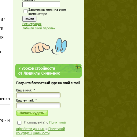
Запомнить меня на этом
компьютере
ли?
Регистрация
ти.
Забыли свой пароль?
ня
я
7 уроков стройности
от Людмилы Симиненко
Получите бесплатный курс на свой e-mail
Ваше имя: *
ненко
Ваш е-mail: *
е - и
Я согласен(а) с
Политикой
обработки данных
и
Политикой
конфиденциальности