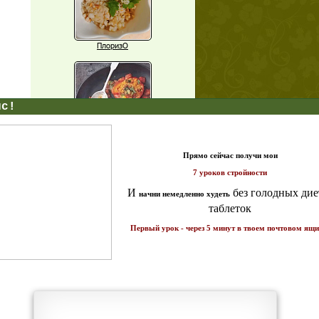
ПлоризО
X
Паприка, фаршированная чечевицей
т и
ике!
Рагу из баклажанов с нутом
Еще рецепты
Проверь себя
Часто ли вы чувствуете усталость в