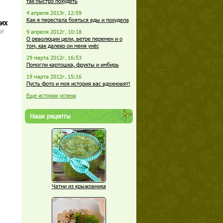
так быстро похудеть
4 апреля 2013г. 12:59
Как я перестала бояться еды и похудела
щих
о!
9 апреля 2012г. 10:18
О революции цели, ветре перемен и о
том, как далеко он меня унёс
29 марта 2012г. 16:53
Помогли картошка, фрукты и имбирь
19 марта 2012г. 15:16
Пусть фото и моя история вас вдохновят!
Еще истории успеха
Наши рецепты
Чатни из крыжовника