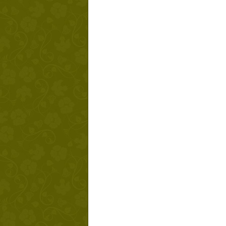
Твой ша