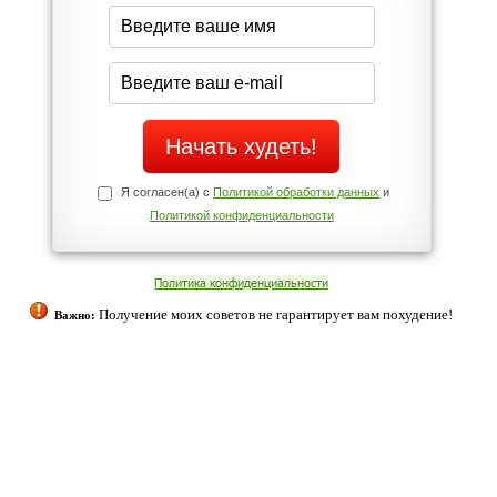
середине дня?
Да
Нет
Телефоны службы поддержки
+7 (909) 421-77-27
ованием cookies. Оставаясь с нами, вы соглашаетесь с нашей
 браузера.
Согласен
ательно вы
 фигуру и