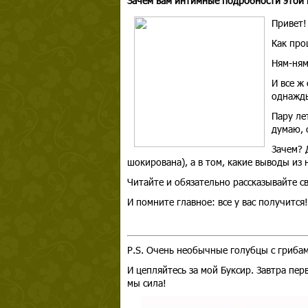
Зачем вам интимные подробности этой 
Привет!
Как про
Ням-ням
И все ж
однажды
Пару лет
думаю, 
Зачем? 
шокирована), а в том, какие выводы из 
Читайте и обязательно рассказывайте с
И помните главное: все у вас получится!
P.S. Очень необычные голубцы с гриба
И цепляйтесь за мой Буксир. Завтра пе
мы сила!