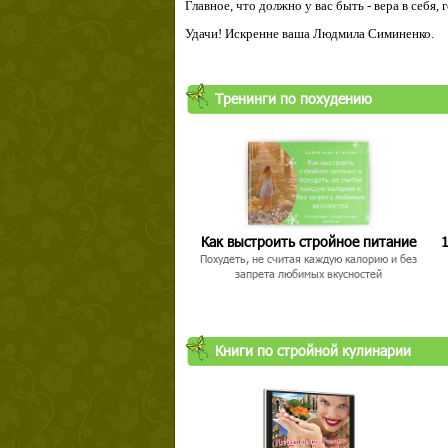
Главное, что должно у вас быть - вера в себя,
Удачи! Искренне ваша Людмила Симиненко.
Тренинги по похудению
Как выстроить стройное питание
1
Похудеть, не считая каждую калорию и без
запрета любимых вкусностей
Книги по стройной кулинарии