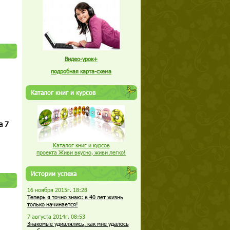
Видео-урок+
подробная карта-схема
Каталог книг и курсов
а 7
Каталог книг и курсов
проекта Живи вкусно, живи легко!
Истории успеха
16 ноября 2015г. 18:28
Теперь я точно знаю: в 40 лет жизнь
только начинается!
7 августа 2014г. 08:53
Знакомые удивлялись, как мне удалось