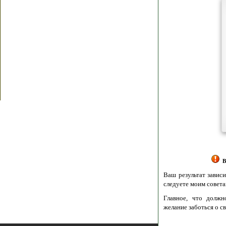
Я согласен(а
Политик
Полити
Получение моих 
Важно:
Ваш результат зависит от вашей мотивации
следуете моим советам из писем и книг.
Главное, что должно у вас быть - вер
желание заботься о своем здоровье.
Удачи! Искрен