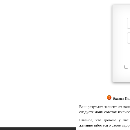
Я согласен(а
Политик
Полити
Получение моих 
Важно:
Ваш результат зависит от вашей мотивации
следуете моим советам из писем и книг.
Главное, что должно у вас быть - вер
желание заботься о своем здоровье.