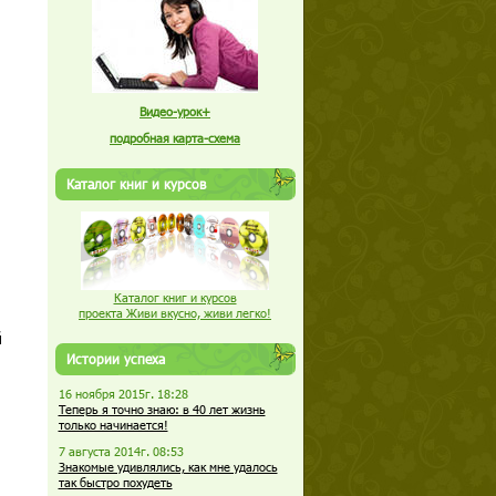
Видео-урок+
подробная карта-схема
Каталог книг и курсов
Каталог книг и курсов
проекта Живи вкусно, живи легко!
й
Истории успеха
16 ноября 2015г. 18:28
Теперь я точно знаю: в 40 лет жизнь
только начинается!
7 августа 2014г. 08:53
Знакомые удивлялись, как мне удалось
так быстро похудеть