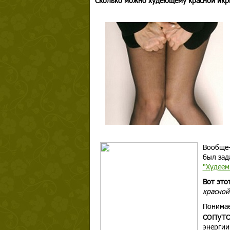
Сколько можно худеющему красной икр
Вообще-
был зад
"Худеем
Вот это
красной
Понимае
сопут
энергии