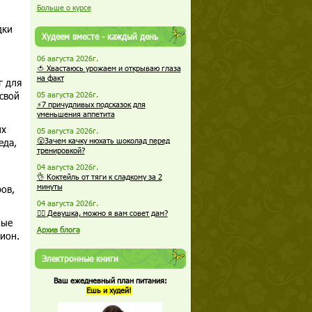
Больше о курсе
дки
Худеем вместе - каждый день
06 августа 2026г.
🍅 Хвастаюсь урожаем и открываю глаза
на факт
г для
 свой
05 августа 2026г.
⚡7 причудливых подсказок для
уменьшения аппетита
их
05 августа 2026г.
еда,
😮Зачем качку нюхать шоколад перед
тренировкой?
04 августа 2026г.
👌 Коктейль от тяги к сладкому за 2
минуты
ов,
04 августа 2026г.
🏋️‍♀️ Девушка, можно я вам совет дам?
ные
Архив блога
ион.
Электронные книги
Ваш ежедневный план питания:
Ешь и худей!