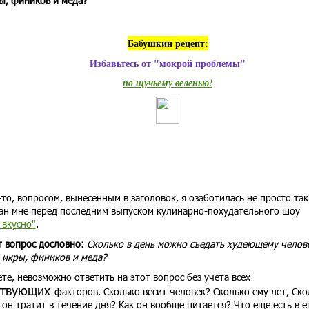
ы, фиников и меда?
Бабушкин рецепт:
Избавьтесь от "мокрой проблемы"
по щучьему веленью!
то, вопросом, вынесенным в заголовок, я озаботилась не просто так
ан мне перед последним выпуском кулинарно-похудательного шоу
 вкусно"
.
т вопрос дословно:
Сколько в день можно съедать худеющему челов
 икры, фиников и меда?
те, невозможно ответить на этот вопрос без учета всех
ствующих
факторов. Сколько весит человек? Сколько ему лет, Ско
 он тратит в течение дня? Как он вообще питается? Что еще есть в е