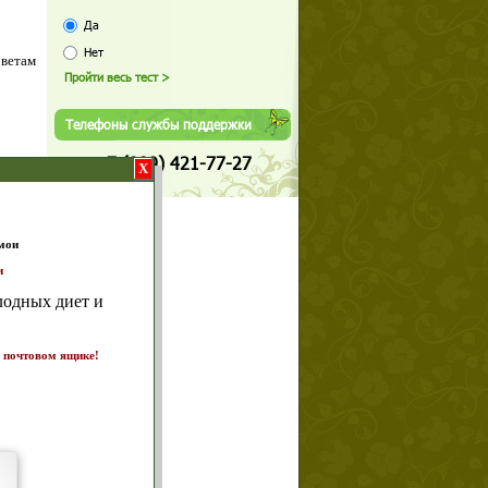
Да
Нет
оветам
Телефоны службы поддержки
+7 (909) 421-77-27
X
т и
ике!
а 7