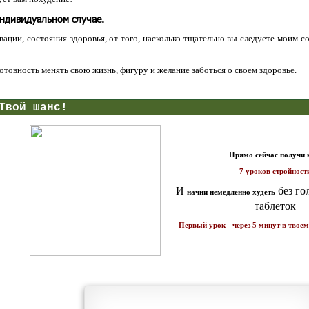
индивидуальном случае.
ации, состояния здоровья, от того, насколько тщательно вы следуете моим с
 готовность менять свою жизнь, фигуру и желание заботься о своем здоровье.
нс!
Прямо сейчас получи мои
7 уроков стройности
И
без голодных дие
начни немедленно худеть
таблеток
Первый урок - через 5 минут в твоем почтовом ящ
1 каратов стройности для занятых
Как запустить жиросжигание з
бизнес-леди
дней
Простая система похудения
Готовый план-сценарий