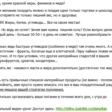
, кроме красной икры, фиников и меда?
ом желании похудеть можно и поедая одни только тортики и шокола
потеряете не только лишний вес, но и здоровье.
!!!
Жиры, белки, углеводы... Все на своих местах!
 Но ведь ее солят! Зачем вам нужна лишняя соль? Если вопрос дене
ждый день - больше 30-50 г в день не советую. Лучше разнообразьте
лько ведь быстрых углеводов (особенно в меде) там очень много. А 
источник - фрукты, богатые еще и клетчаткой. Пару чайных ложек м
очно. И то при условии, что других калорийных сладостей в вашем
сухофруктов, цукатов, кондитерки...
пять же - никакого масла и жира дополнительно (достаточно тех жир
 есть привычные слишком калорийные продукты (не важно - полез
ройнеть, вам просто нужно вписать это все в ваш похудательный рац
не мешали вашей стратегии похудения.
тельно организовать ваше питание в течение всего дня, с утра до
альный видео-урок! Доступ здесь:
http://stilno.justclick.ru/planpitan