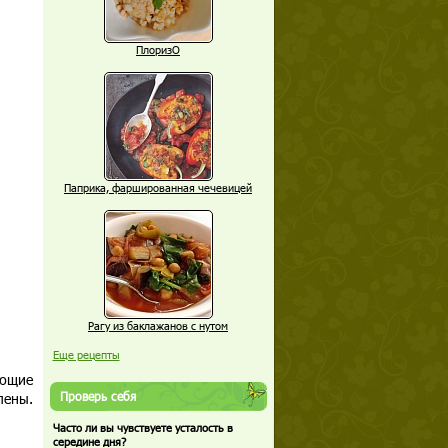
ПлоризО
Паприка, фаршированная чечевицей
Рагу из баклажанов с нутом
Еще рецепты
еющие
Проверь себя
лены.
Часто ли вы чувствуете усталость в
середине дня?