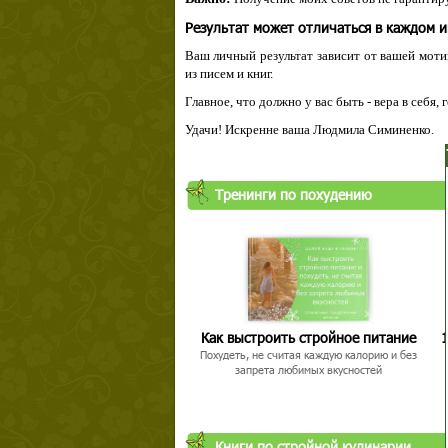
Результат может отличаться в каждом 
Ваш личный результат зависит от вашей мотив
из писем и книг.
Главное, что должно у вас быть - вера в себя,
Удачи! Искренне ваша Людмила Симиненко.
Твой ша
Тренинги по похудению
Как выстроить стройное питание
1
Похудеть, не считая каждую калорию и без
запрета любимых вкусностей
Книги по стройной кулинарии