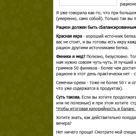
рационе
Я уже говорила как-то, что при больш
(умеренно, само собой). Только так вы 
Рацион должен быть сбалансированным
Красная икра
- хороший источник белка.
вас не стоит, и вы готовы есть икру ка
рацион другими источниками белка.
Финики и мед?
Полезно, безусловно. То
нам нужно совсем чуть-чуть. И лучший 
граммов 50 фиников - более чем достат
рационе в этот день практически нет - 
Семечки-орехи - тоже не более 50 г и о
что уже содержатся в продуктах).
Суть такова.
Если вы хотите продолжать
или не полезные) и при этом хотите ст
Чтобы итоговая калорийность и баланс 
Хотите знать, как действительно похуда
вечера?
Нет ничего проще! Смотрите мой специ