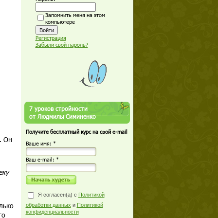
Запомнить меня на этом
компьютере
Регистрация
Забыли свой пароль?
7 уроков стройности
от Людмилы Симиненко
Получите бесплатный курс на свой e-mail
. Он
Ваше имя: *
Ваш е-mail: *
еку
Я согласен(а) с
Политикой
лько
обработки данных
и
Политикой
конфиденциальности
го