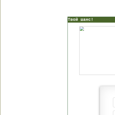
Твой шанс!