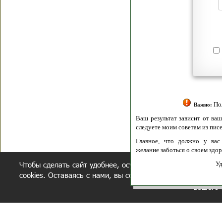
Я согласен(а
Политик
Полити
Получение моих 
Важно:
Ваш результат зависит от вашей мотивации
следуете моим советам из писем и книг.
Главное, что должно у вас быть - вер
желание заботься о своем здоровье.
Чтобы сделать сайт удобнее, осуществляется обработка и
Удачи! Искрен
cookies. Оставаясь с нами, вы соглашаетесь с нашей
полит
вашего 