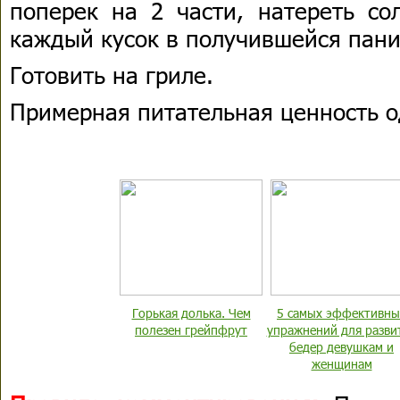
поперек на 2 части, натереть со
каждый кусок в получившейся пан
Готовить на гриле.
Примерная питательная ценность о
Горькая долька. Чем
5 самых эффективны
полезен грейпфрут
упражнений для разви
бедер девушкам и
женщинам