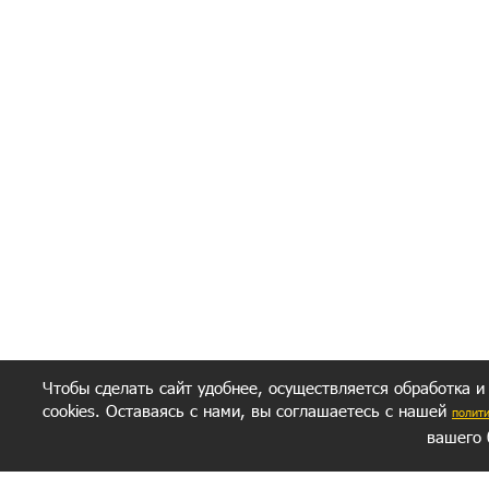
Я согласен(а
Политик
Полити
Получение моих 
Важно:
Ваш результат зависит от вашей мотивации
следуете моим советам из писем и книг.
Главное, что должно у вас быть - вер
желание заботься о своем здоровье.
Удачи! Искрен
Чтобы сделать сайт удобнее, осуществляется обработка и
cookies. Оставаясь с нами, вы соглашаетесь с нашей
полит
вашего 