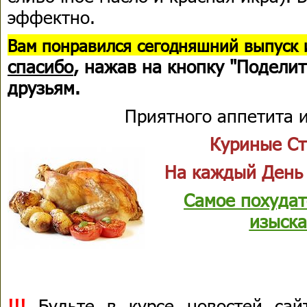
эффектно.
В
ам понравился сегодняшний выпуск 
спасибо
, нажав на кнопку "Поделит
друзьям.
Приятного аппетита и
Куриные Ст
На каждый День
Самое похудат
изыска
!!!
Будьте в курсе новостей сай