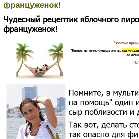
француженок!
Чудесный рецептик яблочного пиро
француженок!
"Золотые правил
Теперь ты точно будешь знать,
как не при
во всяк
Пол
Помните, в мульти
на помощь" один и
сыр поблизости и 
Так вот, делать с
так опасно для фи