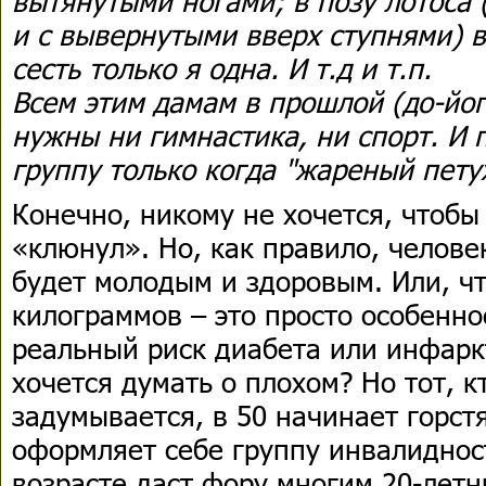
вытянутыми ногами; в позу лотоса
и с вывернутыми вверх ступнями) 
сесть только я одна. И т.д и т.п.
Всем этим дамам в прошлой (до-йо
нужны ни гимнастика, ни спорт. И 
группу только когда "жареный пет
Конечно, никому не хочется, чтобы
«клюнул». Но, как правило, человек
будет молодым и здоровым. Или, ч
килограммов – это просто особенно
реальный риск диабета или инфаркт
хочется думать о плохом? Но тот, к
задумывается, в 50 начинает горст
оформляет себе группу инвалиднос
возрасте даст фору многим 20-летн