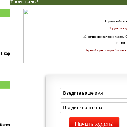
нс!
Прямо сейчас получи мои
7 уроков стройности
И
без голодных дие
начни немедленно худеть
таблеток
Первый урок - через 5 минут в твоем почтовом ящ
1 каратов стройности для занятых
Как запустить жиросжигание з
бизнес-леди
дней
Простая система похудения
Готовый план-сценарий
Жиросжигающие меню стройности
Экспресс-рецепты для худею