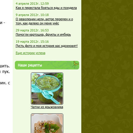
4 апреля 2013г. 12:59
Как я перестала бояться еды и похудела
9 апреля 2012г. 10:18
О революции цели, ветре перемен и о
и -
том, как далеко он меня унёс
29 марта 2012г. 16:53
Помогли картошка, фрукты и имбирь
19 марта 2012г. 15:16
Пусть фото и моя история вас вдохновят!
Еще истории успеха
Наши рецепты
шить.
 лук.
ин. с
Чатни из крыжовника