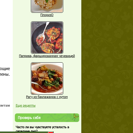
ПлоризО
Паприка, фаршированная чечевицей
еющие
лены.
Рагу из баклажанов с нутом
оветам
Еще рецепты
Проверь себя
Часто ли вы чувствуете усталость в
середине дня?