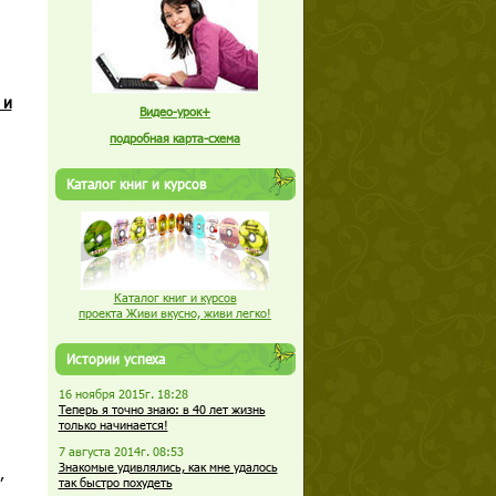
 и
Видео-урок+
подробная карта-схема
Каталог книг и курсов
Каталог книг и курсов
проекта Живи вкусно, живи легко!
Истории успеха
16 ноября 2015г. 18:28
Теперь я точно знаю: в 40 лет жизнь
только начинается!
7 августа 2014г. 08:53
Знакомые удивлялись, как мне удалось
,
так быстро похудеть