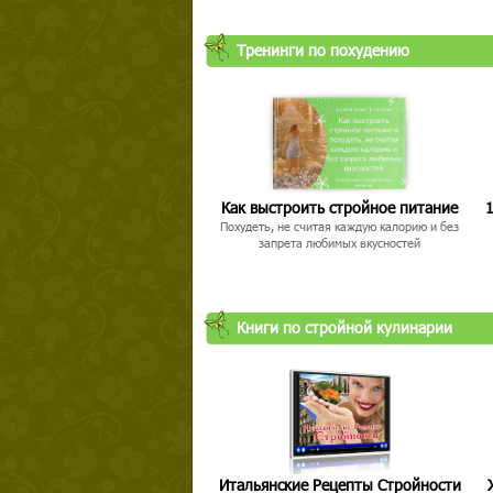
Твой ша
Тренинги по похудению
Как выстроить стройное питание
1
Похудеть, не считая каждую калорию и без
запрета любимых вкусностей
Книги по стройной кулинарии
Итальянские Рецепты Стройности