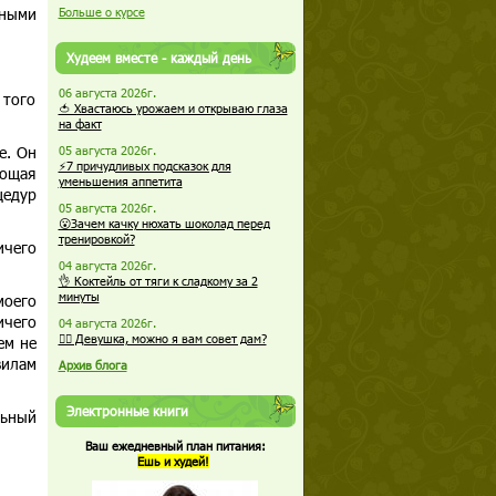
сными
Больше о курсе
Худеем вместе - каждый день
06 августа 2026г.
 того
🍅 Хвастаюсь урожаем и открываю глаза
на факт
е. Он
05 августа 2026г.
⚡7 причудливых подсказок для
тощая
уменьшения аппетита
цедур
05 августа 2026г.
😮Зачем качку нюхать шоколад перед
тренировкой?
ичего
04 августа 2026г.
👌 Коктейль от тяги к сладкому за 2
минуты
моего
ичего
04 августа 2026г.
🏋️‍♀️ Девушка, можно я вам совет дам?
ем не
вилам
Архив блога
Электронные книги
льный
Ваш ежедневный план питания:
Ешь и худей!