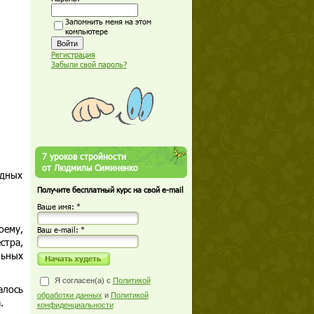
Запомнить меня на этом
компьютере
Регистрация
Забыли свой пароль?
7 уроков стройности
от Людмилы Симиненко
одных
Получите бесплатный курс на свой e-mail
Ваше имя: *
оему,
Ваш е-mail: *
стра,
льных
Я согласен(а) с
Политикой
алось
обработки данных
и
Политикой
.
конфиденциальности