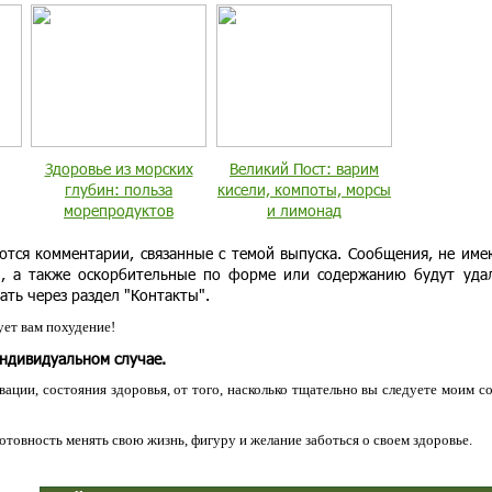
Здоровье из морских
Великий Пост: варим
глубин: польза
кисели, компоты, морсы
морепродуктов
и лимонад
ются комментарии, связанные с темой выпуска. Сообщения, не им
и, а также оскорбительные по форме или содержанию будут уда
ать через раздел "Контакты".
ет вам похудение!
индивидуальном случае.
ации, состояния здоровья, от того, насколько тщательно вы следуете моим с
 готовность менять свою жизнь, фигуру и желание заботься о своем здоровье.