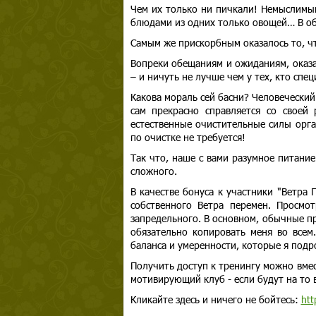
Чем их только ни пичкали! Немыслимы
блюдами из одних только овощей… В об
Самым же прискорбным оказалось то, чт
Вопреки обещаниям и ожиданиям, оказа
– и ничуть не лучше чем у тех, кто спец
Какова мораль сей басни? Человеческий
сам прекрасно справляется со своей 
естественные очистительные силы орга
по очистке не требуется!
Так что, наше с вами разумное питание
сложного.
В качестве бонуса к участники "Ветра
собственного Ветра перемен. Просмо
запредельного. В основном, обычные п
обязательно копировать меня во всем
баланса и умеренности, которые я подр
Получить доступ к тренингу можно вмес
мотивирующий клуб - если будут на то 
Кликайте здесь и ничего не бойтесь:
htt