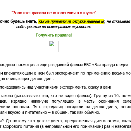
"Золотые правила непотолстения в отпуске"
точно будешь знать,
как не привезти из отпуска лишние кг
, не отказывая
себе при этом во всяко-разных вкусностях.
Получить правила!
ыходных посмотрела еще раз давний фильм BBC «Вся правда о еде».
м впечатляющим в нем был эксперимент по применению весьма м
дня очищающих детокс-диет.
 поиздевались над участниками эксперимента, скажу я вам!
 такова (рассказываю тем, кто не видел фильм). Группу из 10, по-м
шек, изрядно накануне погулявших в честь окончания семе
елили пополам. Пять страдалиц посадили на детокс-диету, оста
или вкусно и питательно – в общем, так как обычно.
и? Да потому что детокс-диета, предложенная диетологами, оказ
 здорового питания (в неправильном его понимании) раз и навсегда