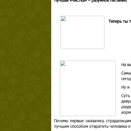
Лучшая «чистка» – разумное питание!
Теперь ты 
На в
Самы
сего
Ну и
Суть
деву
разд
корм
Почему первые оказались страдалицам
лучшим способом отвратить человека от