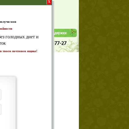
X
Да
Нет
Телефоны службы поддержки
т и
+7 (909) 421-77-27
ике!
а 7
щих