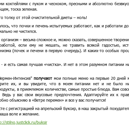
ми коктейлями с луком и чесноком, пресными и абсолютно безвку
щем, тоска зеленая.
о толку от этой очистительной диеты – ноль!
лось, что почки и печень испытуемых работают, как и работали до
иально не чистился.
 организм – весьма сложное и, можно сказать, совершенное творени
работой, если ему не мешать, не травить всякой гадостью, ис
низма (почек и печени в первую очередь). И каких-то особых про
 - и есть самая лучшая «чистка». И нет в этом разумном питании н
 Пермен-Интенсив"
получают
мои полные меню на первые 20 дней 
трите их, и вы увидите, что в моем питании нет и не было н
родукты, в приемлемом количестве, самые простые блюда. Вам совс
. Ведь у вас свои вкусовые предпочтения. Адаптируйте их к пра
обно объясняю в «Ветре перемен» и все у вас получится!
те с регистрацией на апрельский Буксир, в наш закрытый похудате
ваша воле и желание.
p://stilno.justclick.ru/buksir