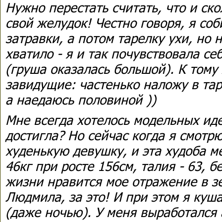
Нужно перестать считать, что и ско
свой желудок! Честно говоря, я соб
затравки, а потом тарелку ухи, но 
хватило - я и так почувствовала се
(груша оказалась большой). К тому
завидущие: частенько наложу в тар
а наедаюсь половиной ))
Мне всегда хотелось модельных иде
достигла? Но сейчас когда я смотрю
худенькую девушку, и эта худоба м
46кг при росте 156см, талия - 63, б
жизни нравится мое отражение в з
Людмила, за это! И при этом я куша
(даже ночью). У меня выработался 