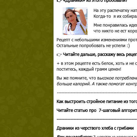
👉 «Драники» из этого пробовали?
На эту распечатку на
Когда-то я их собира
Мне понравилась идея
что никто не ест кор
Рецепт с небольшими изменениями прот
Остальные попробовать не успели :)
👉
Читайте дальше, расскажу весь рецеп
+ в этом рецепте есть белок, хоть и не
поститесь, каждый грамм ценен!
Вы же помните, что в
ысокое потреблени
больше калорий. А также помогат конт
----------------------------------------------------
Как выстроить стройное питание из тог
Читайте статью про 7-шаговый алгорит
----------------------------------------------------
Драники из черствого хлеба с грибами
Вам понадобится:
3 черствые корочки хл