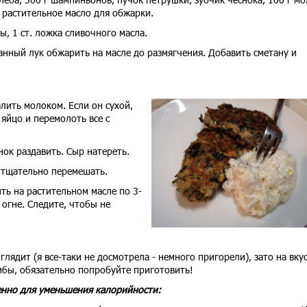
ц, растительное масло для обжарки.
ы, 1 ст. ложка сливочного масла.
анный лук обжарить на масле до размягчения. Добавить сметану и
алить молоком. Если он сухой,
 яйцо и перемолоть все с
нок раздавить. Сыр натереть.
 и тщательно перемешать.
ть на растительном масле по 3-
огне. Следите, чтобы не
ядит (я все-таки не досмотрела - немного пригорели), зато на вку
ибы, обязательно попробуйте приготовить!
нно д
ля уменьшения калорийности: