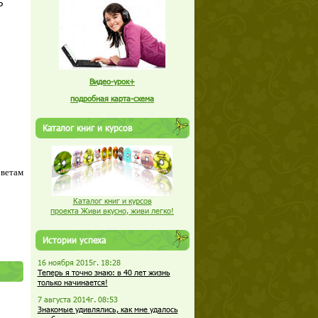
5
Видео-урок+
подробная карта-схема
Каталог книг и курсов
оветам
Каталог книг и курсов
проекта Живи вкусно, живи легко!
Истории успеха
16 ноября 2015г. 18:28
Теперь я точно знаю: в 40 лет жизнь
только начинается!
7 августа 2014г. 08:53
Знакомые удивлялись, как мне удалось