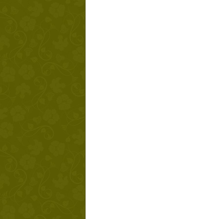
Твой ша