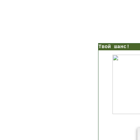
нс!
Прямо сейчас получи мои
7 уроков стройности
И
без голодных дие
начни немедленно худеть
таблеток
Первый урок - через 5 минут в твоем почтовом ящ