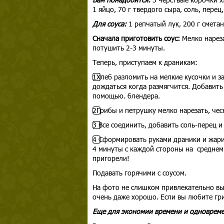
1 яйцо, 70 г твердого сыра, соль, пере
Для соуса:
1 репчатый лук, 200 г сметан
Сначала приготовить соус:
Мелко нарез
потушить 2-3 минуты.
Теперь, приступаем к драникам:
1️⃣Хлеб разломить на мелкие кусочки и з
дождаться когда размягчится. Добавить
помощью. блендера.
2️⃣Грибы и петрушку мелко нарезать, чес
3️⃣ Все соединить, добавить соль-перец
4️⃣ Сформировать руками драники и жари
4 минуты с каждой стороны на среднем 
пригорели!
Подавать горячими с соусом.
На фото не слишком привлекательно выгл
очень даже хорошо. Если вы любите гр
Еще для экономии времени и одновреме