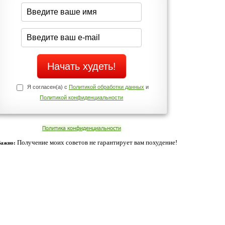
середине дня?
Да
Нет
Телефоны службы поддержки
+7 (909) 421-77-27
ованием cookies. Оставаясь с нами, вы соглашаетесь с нашей
 браузера.
Согласен
ательно вы
 фигуру и