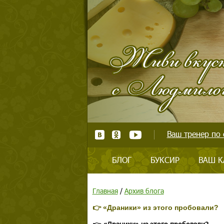
Ваш тренер по 
БЛОГ
БУКСИР
ВАШ К
Главная
/
Архив блога
👉 «Драники» из этого пробовали?