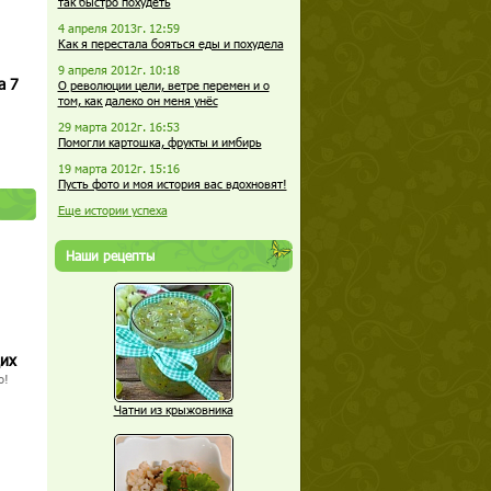
так быстро похудеть
4 апреля 2013г. 12:59
Как я перестала бояться еды и похудела
9 апреля 2012г. 10:18
а 7
О революции цели, ветре перемен и о
том, как далеко он меня унёс
29 марта 2012г. 16:53
Помогли картошка, фрукты и имбирь
19 марта 2012г. 15:16
Пусть фото и моя история вас вдохновят!
Еще истории успеха
Наши рецепты
щих
о!
Чатни из крыжовника