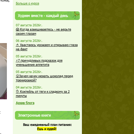
Больше о курсе
Худеем вместе - каждый день
07 августа 2026г.
😱 Когда взвешиваетесь - не верьте
своим глазам
06 августа 2026г.
🍅 Хвастаюсь урожаем и открываю глаза
на факт
05 августа 2026г.
⚡7 причудливых подсказок для
уменьшения аппетита
05 августа 2026г.
😮Зачем качку нюхать шоколад перед
тренировкой?
04 августа 2026г.
👌 Коктейль от тяги к сладкому за 2
минуты
Архив блога
с
Электронные книги
Ваш ежедневный план питания:
Ешь и худей!