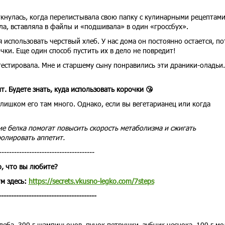
ткнулась, когда перелистывала свою папку с кулинарными рецептами
ла, вставляла в файлы и «подшивала» в один «гроссбух».
 использовать черствый хлеб. У нас дома он постоянно остается, п
очки. Еще один способ пустить их в дело не повредит!
естировала. Мне и старшему сыну понравились эти драники-оладьи.
т. Будете знать, куда использовать корочки 😘
 слишком его там много. Однако, если вы вегетарианец или когда
е белка помогат повысить скорость метаболизма и сжигать
ролировать аппетит.
--------------------------------------
о, что вы любите?
м здесь:
https://secrets.vkusno-legko.com/7steps
---------------------------------------
еба, 300 г шампиньонов, пучок петрушки, зубчик чеснока, 100 г мо