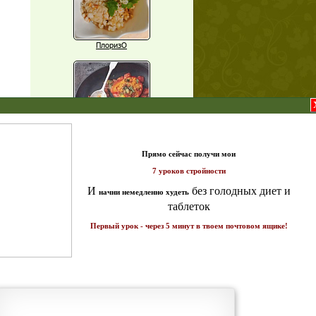
ПлоризО
X
Паприка, фаршированная чечевицей
т и
ике!
Рагу из баклажанов с нутом
Еще рецепты
Проверь себя
Часто ли вы чувствуете усталость в