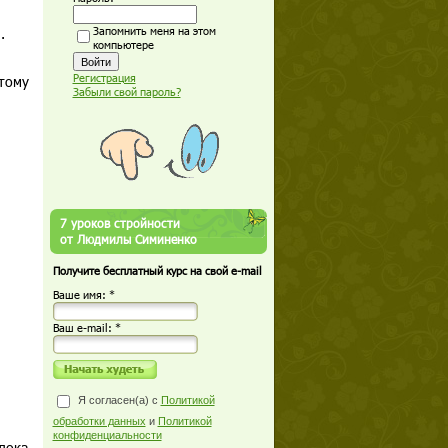
.
Запомнить меня на этом
компьютере
Регистрация
отому
Забыли свой пароль?
7 уроков стройности
от Людмилы Симиненко
Получите бесплатный курс на свой e-mail
Ваше имя: *
Ваш е-mail: *
Я согласен(а) с
Политикой
обработки данных
и
Политикой
конфиденциальности
лока,