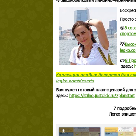
💡Высокобелковый лимонно-черничный
Воскрес
Просто 
😮
8 сов
спорто
💡
Высо
legko.c
👉
8 Про
здесь:
Коллекция
особых десертов
для сн
legko.com/deserts
Вам нужен готовый план-сценарий для з
здесь:
https://stilno.justclick.ru/7planstart
7 подробн
Легко впише