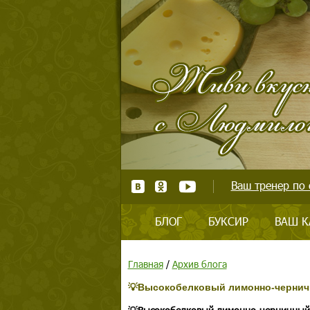
Ваш тренер по 
БЛОГ
БУКСИР
ВАШ К
Главная
/
Архив блога
💡Высокобелковый лимонно-чернич