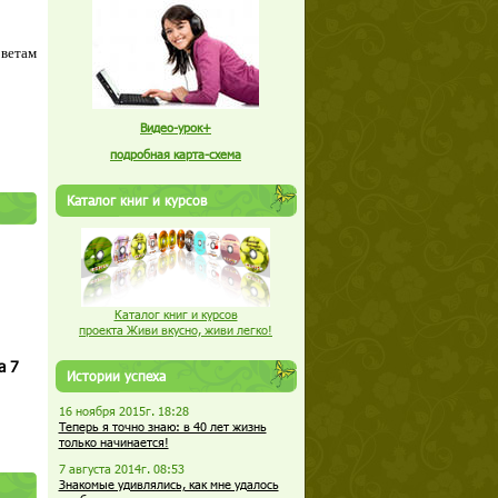
оветам
Видео-урок+
подробная карта-схема
Каталог книг и курсов
Каталог книг и курсов
проекта Живи вкусно, живи легко!
а 7
Истории успеха
16 ноября 2015г. 18:28
Теперь я точно знаю: в 40 лет жизнь
только начинается!
7 августа 2014г. 08:53
Знакомые удивлялись, как мне удалось