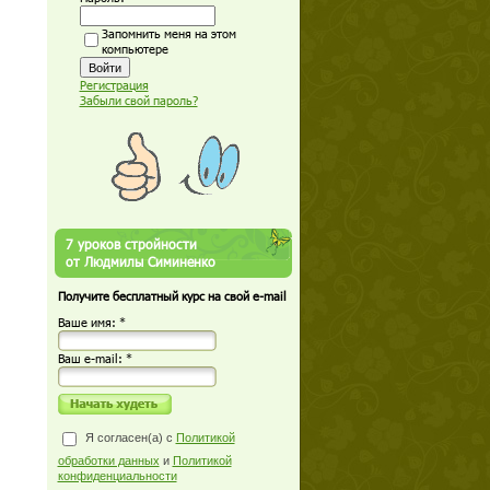
Запомнить меня на этом
компьютере
Регистрация
Забыли свой пароль?
7 уроков стройности
от Людмилы Симиненко
Получите бесплатный курс на свой e-mail
Ваше имя: *
Ваш е-mail: *
Я согласен(а) с
Политикой
обработки данных
и
Политикой
конфиденциальности