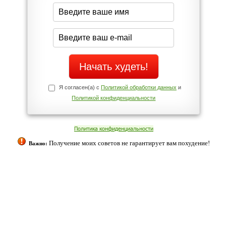
середине дня?
Да
Нет
Телефоны службы поддержки
+7 (909) 421-77-27
ованием cookies. Оставаясь с нами, вы соглашаетесь с нашей
 браузера.
Согласен
ательно вы
 фигуру и