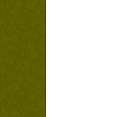
Твой ша