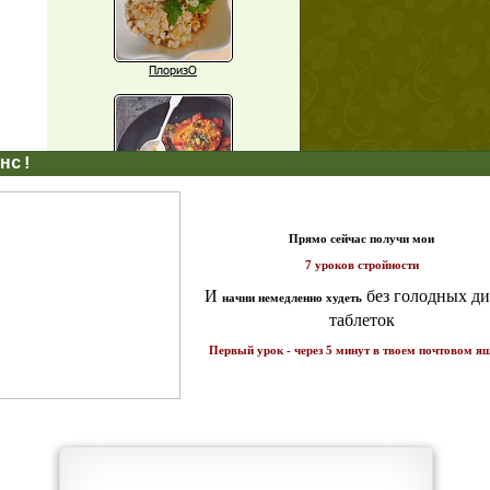
ПлоризО
X
Паприка, фаршированная чечевицей
т и
ике!
Рагу из баклажанов с нутом
Еще рецепты
Проверь себя
Часто ли вы чувствуете усталость в