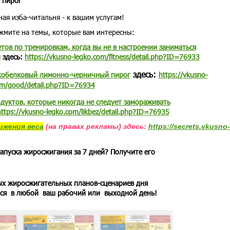
 пирог
ная изба-читальня - к вашим услугам!
жмите на темы, которые вам интересны:
етов по тренировкам, когда вы не в настроении заниматься
м
здесь:
https://vkusno-legko.com/fitness/detail.php?ID=76933
здесь:
кобелковый лимонно-черничный пирог
https://vkusno-
om/good/detail.php?ID=76934
дуктов, которые никогда не следует замораживать
https://vkusno-legko.com/likbez/detail.php?ID=76935
ижения веса
(на правах рекламы) здесь:
https://secrets.vkusno-
апуска жиросжигания за 7 дней? Получите его
ых жиросжигательных планов-сценариев дня
тся в любой ваш рабочий или выходной день!