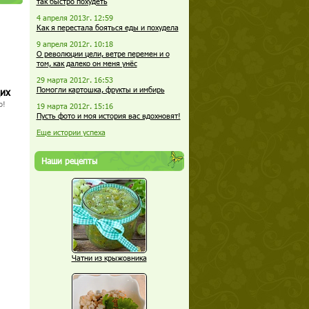
так быстро похудеть
4 апреля 2013г. 12:59
Как я перестала бояться еды и похудела
9 апреля 2012г. 10:18
О революции цели, ветре перемен и о
том, как далеко он меня унёс
29 марта 2012г. 16:53
Помогли картошка, фрукты и имбирь
щих
о!
19 марта 2012г. 15:16
Пусть фото и моя история вас вдохновят!
Еще истории успеха
Наши рецепты
Чатни из крыжовника