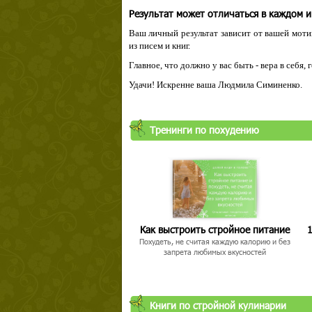
Результат может отличаться в каждом 
Ваш личный результат зависит от вашей мотив
из писем и книг.
Главное, что должно у вас быть - вера в себя,
Удачи! Искренне ваша Людмила Симиненко.
Тренинги по похудению
Как выстроить стройное питание
1
Похудеть, не считая каждую калорию и без
запрета любимых вкусностей
Книги по стройной кулинарии