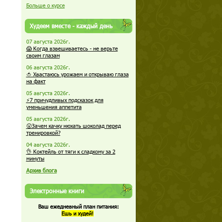
Больше о курсе
Худеем вместе - каждый день
07 августа 2026г.
😱 Когда взвешиваетесь - не верьте
своим глазам
06 августа 2026г.
🍅 Хвастаюсь урожаем и открываю глаза
на факт
05 августа 2026г.
⚡7 причудливых подсказок для
уменьшения аппетита
05 августа 2026г.
😮Зачем качку нюхать шоколад перед
тренировкой?
04 августа 2026г.
👌 Коктейль от тяги к сладкому за 2
минуты
Архив блога
Электронные книги
Ваш ежедневный план питания:
Ешь и худей!