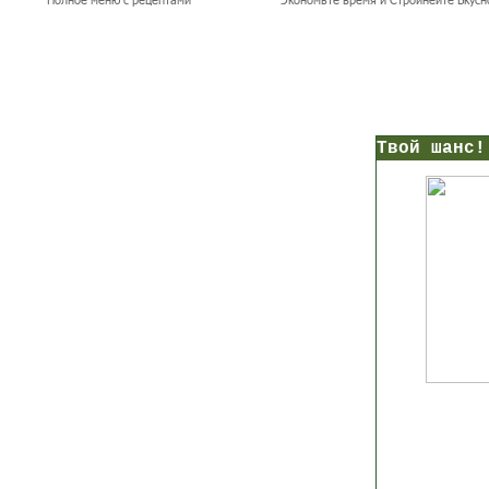
нс!
Прямо сейчас получи мои
7 уроков стройности
И
без голодных дие
начни немедленно худеть
таблеток
Первый урок - через 5 минут в твоем почтовом ящ