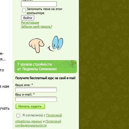
Запомнить меня на этом
компьютере
Регистрация
Забыли свой пароль?
м-
ся…
7 уроков стройности
от Людмилы Симиненко
то
Получите бесплатный курс на свой e-mail
Ваше имя: *
я нам
Ваш е-mail: *
учать
Я согласен(а) с
Политикой
обработки данных
и
Политикой
конфиденциальности