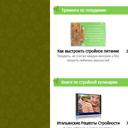
Тренинги по похудению
Как выстроить стройное питание
1
Похудеть, не считая каждую калорию и без
запрета любимых вкусностей
Книги по стройной кулинарии
Итальянские Рецепты Стройности
Книга избранных видео-рецептов,