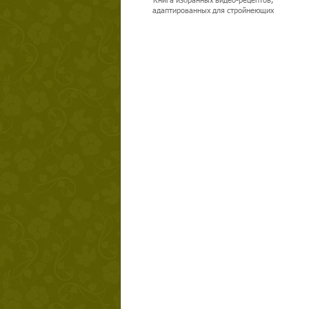
адаптированных для стройнеющих
Твой ша