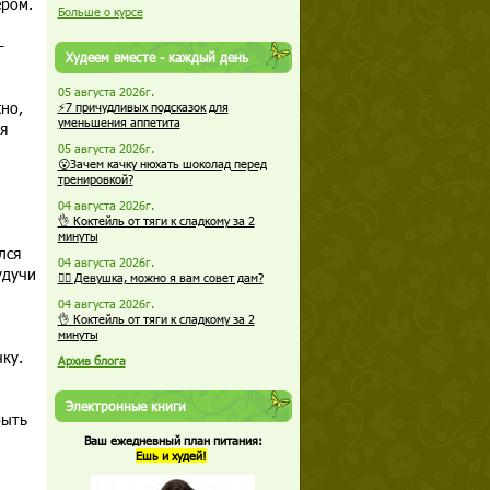
ером.
Больше о курсе
-
Худеем вместе - каждый день
05 августа 2026г.
но,
⚡7 причудливых подсказок для
уменьшения аппетита
я
05 августа 2026г.
😮Зачем качку нюхать шоколад перед
тренировкой?
04 августа 2026г.
👌 Коктейль от тяги к сладкому за 2
минуты
лся
04 августа 2026г.
удучи
🏋️‍♀️ Девушка, можно я вам совет дам?
04 августа 2026г.
👌 Коктейль от тяги к сладкому за 2
минуты
ку.
Архив блога
Электронные книги
быть
Ваш ежедневный план питания:
Ешь и худей!