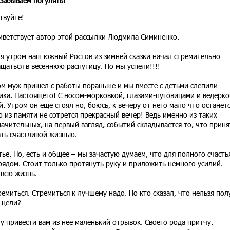
е забываем погулять!
твуйте!
иветствует автор этой рассылки Людмила Симиненко.
я утром наш южный Ростов из зимней сказки начал стремительно
щаться в весеннюю распутицу. Но мы успели!!!!
м муж пришел с работы пораньше и мы вместе с детьми слепили
ика. Настоящего! С носом-морковкой, глазами-пуговицами и ведерко
. Утром он еще стоял но, боюсь, к вечеру от него мало что останет
о из памяти не сотрется прекрасный вечер! Ведь именно из таких
ачительных, на первый взгляд, событий складывается то, что приня
ть счастливой жизнью.
тье. Но, есть и общее – мы зачастую думаем, что для полного счасть
– рядом. Стоит только протянуть руку и приложить немного усилий.
 всю жизнь.
ремиться. Стремиться к лучшему надо. Но кто сказал, что нельзя пол
 цели?
у привести вам из нее маленький отрывок. Своего рода притчу.