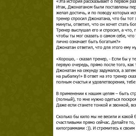
«Эта история рассказывает о первом ра
Итак, Джонатаном были поставлены пер
желал достичь, и по поводу которых ис
тренер спросил Джонатана, что бы тот 
минуты, ответил, что он хочет стать бо
Тренер выслушал его и спросил, а что,
чтобы ты мог сказать о самом себе, что
лично означает быть богатым?»
Джонатан ответил, что для этого ему н
«Хорошо, - сказал тренер, - Если бы у 
первую очередь, прямо после того, как 
Джонатан на секунду задумался, а зате
на рыбалку!» В ответ на это тренер ска
полным счастья и удовлетворения, теб
В применении к нашим целям – быть стр
(полный), то мне нужно одеться поскром
Даже если станете тонкой и звонкой, вс
Сколько бы кило мы не весили и какой 
счастливыми прямо сейчас. Делайте то,
килограммами :)). И стремитесь к своим 