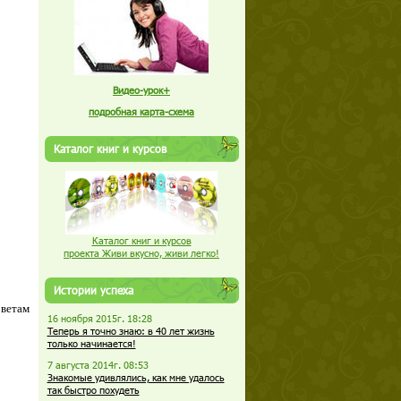
Видео-урок+
подробная карта-схема
Каталог книг и курсов
Каталог книг и курсов
проекта Живи вкусно, живи легко!
Истории успеха
оветам
16 ноября 2015г. 18:28
Теперь я точно знаю: в 40 лет жизнь
только начинается!
7 августа 2014г. 08:53
Знакомые удивлялись, как мне удалось
так быстро похудеть