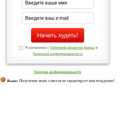
Да
Нет
Телефоны службы поддержки
+7 (909) 421-77-27
ованием cookies. Оставаясь с нами, вы соглашаетесь с нашей
 браузера.
Согласен
ательно вы
 фигуру и