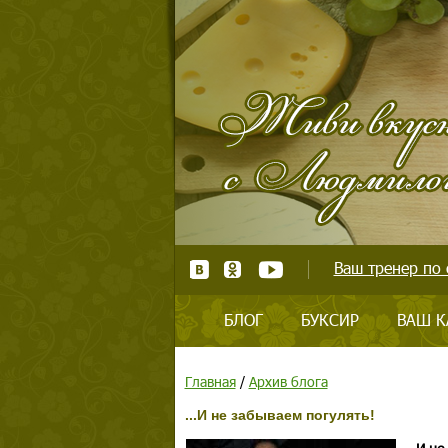
Ваш тренер по 
БЛОГ
БУКСИР
ВАШ К
Главная
/
Архив блога
...И не забываем погулять!