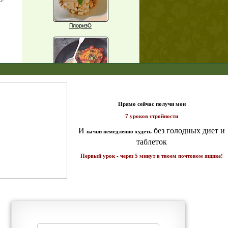
ПлоризО
X
Паприка, фаршированная чечевицей
т и
ике!
Рагу из баклажанов с нутом
Еще рецепты
Проверь себя
Часто ли вы чувствуете усталость в
середине дня?