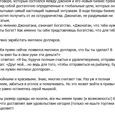
зговоре, который состоялся между Джоном и его новым бизнес-трен
ед собой достаточно определенные и глобальные цели, которых он
пытывал самый настоящий львиный энтузиазм. В ходе беседы бизнес
хотел получить от их сотрудничества. Джонатан, не раздумывая ни
гатым.
 по мнению Джонатана, означает богатство. «Джонатан, что тебе нуж
 ты богат? Как именно ты себе представляешь богатство, что для теб
ужно заработать миллион долларов.
тебя прямо сейчас появился миллион долларов, что бы ты сделал? В
ты взял бы в свои руки эти деньги?»
м ответил: «Я бы, будучи полным счастья и удовлетворения, отправи
зал: «Друг мой… но ведь для того, чтобы отправиться на рыбалку, б
е не нужен миллион долларов»…
ойными и красивыми. Знаю, многие считают так. Раз уж я полная
нее, забиться в уголок и помалкивать. Но это может войти в привыч
е равно останетесь серой мышкой.
бы размер одежды не носили, все мы имеем право (и возможность!) 
 что доставляет вам удовольствие сегодня (только не ешьте тортики
целям!!!