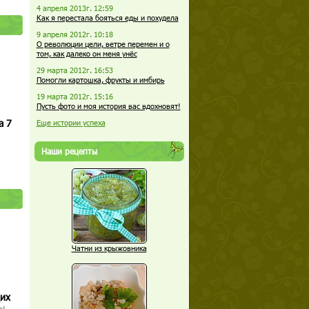
4 апреля 2013г. 12:59
Как я перестала бояться еды и похудела
9 апреля 2012г. 10:18
О революции цели, ветре перемен и о
том, как далеко он меня унёс
29 марта 2012г. 16:53
Помогли картошка, фрукты и имбирь
19 марта 2012г. 15:16
Пусть фото и моя история вас вдохновят!
а 7
Еще истории успеха
Наши рецепты
Чатни из крыжовника
щих
о!