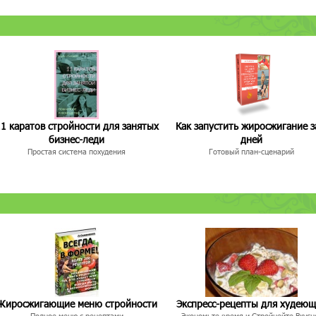
1 каратов стройности для занятых
Как запустить жиросжигание з
бизнес-леди
дней
Простая система похудения
Готовый план-сценарий
Жиросжигающие меню стройности
Экспресс-рецепты для худею
Полное меню с рецептами
Экономьте время и Стройнейте Вкусн