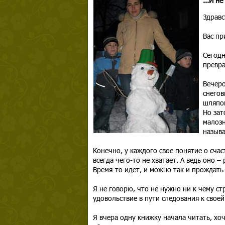
...И н
Здравс
Вас пр
Сегодн
превра
Вечеро
снегов
шляпой
Но зат
малозн
называ
Конечно, у каждого свое понятие о счас
всегда чего-то не хватает. А ведь оно 
Время-то идет, и можно так и прождать
Я не говорю, что не нужно ни к чему ст
удовольствие в пути следования к своей
Я вчера одну книжку начала читать, хоч