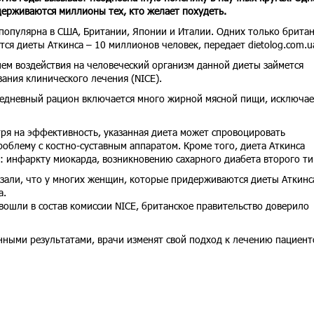
держиваются миллионы тех, кто желает похудеть.
популярна в США, Британии, Японии и Италии. Одних только британ
я диеты Аткинса – 10 миллионов человек, передает dietolog.com.u
нием воздействия на человеческий организм данной диеты займется
ания клинического лечения (NICE).
едневный рацион включается много жирной мясной пищи, исключае
тря на эффективность, указанная диета может спровоцировать
облему с костно-суставным аппаратом. Кроме того, диета Аткинса
 инфаркту миокарда, возникновению сахарного диабета второго ти
зали, что у многих женщин, которые придерживаются диеты Аткинс
а.
вошли в состав комиссии NICE, британское правительство доверило
нными результатами, врачи изменят свой подход к лечению пациент