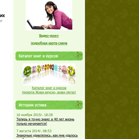
щих
о!
Видео-урок+
подробная карта-схема
Каталог книг и курсов
Каталог книг и курсов
проекта Живи вкусно, живи легко!
Истории успеха
16 ноября 2015г. 18:28
Теперь я точно знаю: в 40 лет жизнь
только начинается!
7 августа 2014г. 08:53
Знакомые удивлялись, как мне удалось