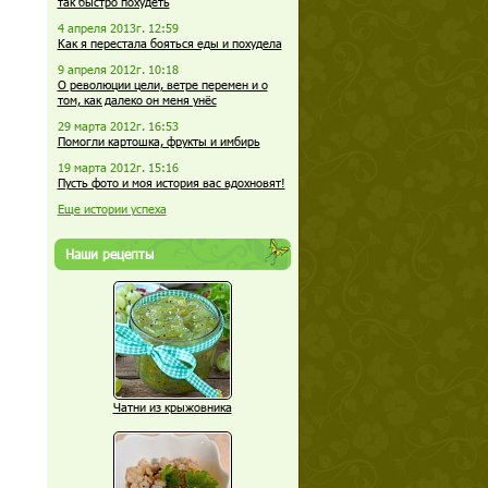
так быстро похудеть
4 апреля 2013г. 12:59
Как я перестала бояться еды и похудела
9 апреля 2012г. 10:18
О революции цели, ветре перемен и о
том, как далеко он меня унёс
29 марта 2012г. 16:53
Помогли картошка, фрукты и имбирь
19 марта 2012г. 15:16
Пусть фото и моя история вас вдохновят!
Еще истории успеха
Наши рецепты
Чатни из крыжовника