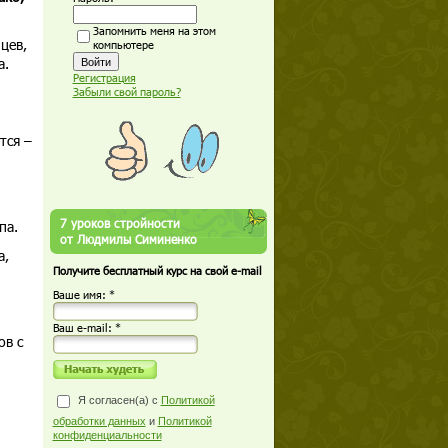
Запомнить меня на этом
цев,
компьютере
a.
Регистрация
Забыли свой пароль?
тся –
7 уроков стройности
па.
от Людмилы Симиненко
а,
Получите бесплатный курс на свой e-mail
Ваше имя: *
Ваш е-mail: *
ов с
Я согласен(а) с
Политикой
обработки данных
и
Политикой
конфиденциальности