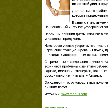
основ этой диеты при
Диета Аткинса крайне 
которые придерживаютс
В связи с этим, изуче
Национальный институт усовершенствов
Напомним принцип диеты Аткинса: в еж
углеводная продукция.
Некоторые ученые уверены, что, несмо
нарушение функционирования почек, пр
приводит к долгосрочным осложнениям:
Современные исследования научно дока
возникают проблемы с зачатием ребенк
Однако, именно 20 экспертам, которые 
досконально изучить диету Аткинса.
Ожидается, что, руководствуясь получе
лишним весом.
Источник:
www.mobus.com
Другие статьи