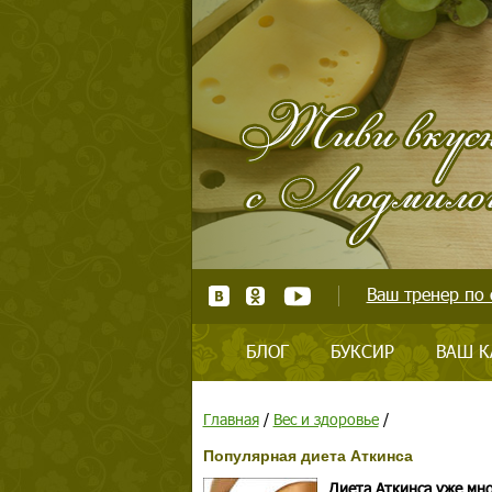
Ваш тренер по 
БЛОГ
БУКСИР
ВАШ К
Главная
/
Вес и здоровье
/
Популярная диета Аткинса
Диета Аткинса уже мн