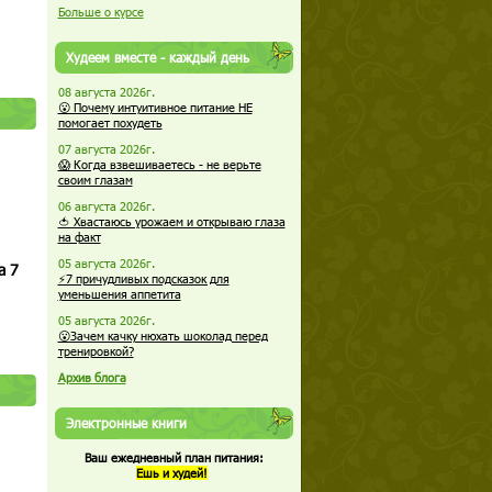
Больше о курсе
Худеем вместе - каждый день
08 августа 2026г.
😮 Почему интуитивное питание НЕ
помогает похудеть
07 августа 2026г.
😱 Когда взвешиваетесь - не верьте
своим глазам
06 августа 2026г.
🍅 Хвастаюсь урожаем и открываю глаза
на факт
05 августа 2026г.
а 7
⚡7 причудливых подсказок для
уменьшения аппетита
05 августа 2026г.
😮Зачем качку нюхать шоколад перед
тренировкой?
Архив блога
Электронные книги
Ваш ежедневный план питания:
Ешь и худей!