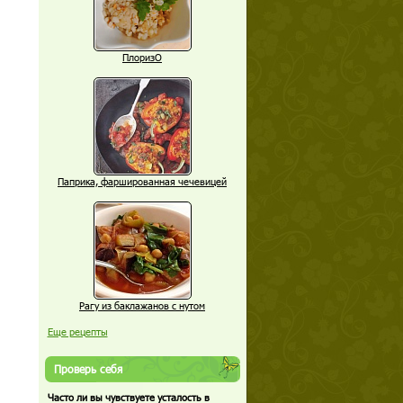
ПлоризО
Паприка, фаршированная чечевицей
Рагу из баклажанов с нутом
Еще рецепты
Проверь себя
Часто ли вы чувствуете усталость в