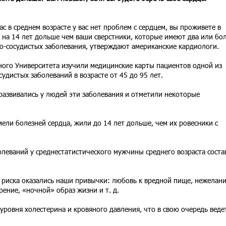
вас в среднем возрасте у вас нет проблем с сердцем, вы проживете в
 на 14 лет дольше чем ваши сверстники, которые имеют два или бо
о-сосудистых заболевания, утверждают американские кардиологи.
ного Университета изучили медицинские карты пациентов одной из
дистых заболеваний в возрасте от 45 до 95 лет.
развивались у людей эти заболевания и отметили некоторые
мели болезней сердца, жили до 14 лет дольше, чем их ровесники с
олеваний у среднестатистического мужчины среднего возраста соста
риска оказались наши привычки: любовь к вредной пище, нежелан
ение, «ночной» образ жизни и т. д.
ровня холестерина и кровяного давления, что в свою очередь веде