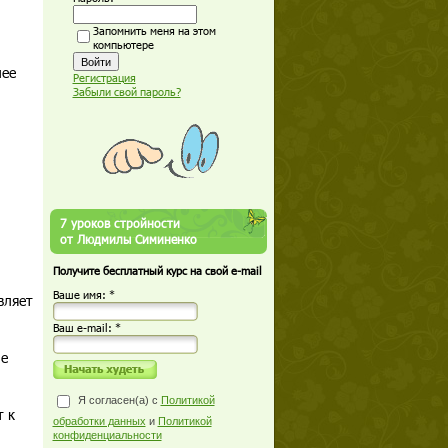
Запомнить меня на этом
компьютере
лее
Регистрация
Забыли свой пароль?
7 уроков стройности
от Людмилы Симиненко
Получите бесплатный курс на свой e-mail
Ваше имя: *
вляет
Ваш е-mail: *
ие
Я согласен(а) с
Политикой
т к
обработки данных
и
Политикой
конфиденциальности