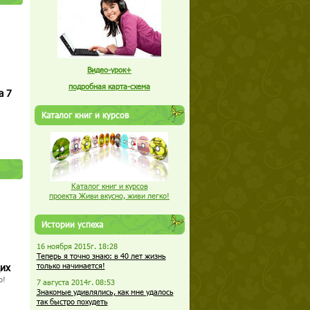
Видео-урок+
подробная карта-схема
а 7
Каталог книг и курсов
Каталог книг и курсов
проекта Живи вкусно, живи легко!
Истории успеха
16 ноября 2015г. 18:28
Теперь я точно знаю: в 40 лет жизнь
щих
только начинается!
о!
7 августа 2014г. 08:53
Знакомые удивлялись, как мне удалось
так быстро похудеть