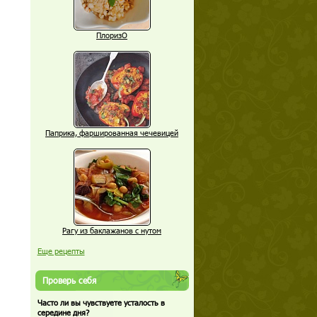
ПлоризО
Паприка, фаршированная чечевицей
Рагу из баклажанов с нутом
Еще рецепты
Проверь себя
Часто ли вы чувствуете усталость в
середине дня?