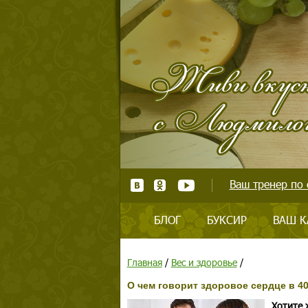
Ваш тренер по 
БЛОГ
БУКСИР
ВАШ К
Главная
/
Вес и здоровье
/
О чем говорит здоровое сердце в 40
Хотите 