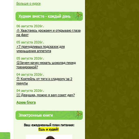
Больше о курсе
Худеем вместе - каждый день
06 августа 2026г.
🍅 Хвастаюсь урожаем и открываю глаза
на факт
05 августа 2026г.
⚡7 причудливых подсказок для
уменьшения аппетита
05 августа 2026г.
😮Зачем качку нюхать шоколад перед
тренировкой?
04 августа 2026г.
👌 Коктейль от тяги к сладкому за 2
минуты
04 августа 2026г.
🏋️‍♀️ Девушка, можно я вам совет дам?
Архив блога
Электронные книги
Ваш ежедневный план питания:
Ешь и худей!