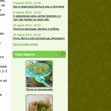
ие,
4 апреля 2013г. 12:59
 не
Как я перестала бояться еды и похудела
и
9 апреля 2012г. 10:18
ном
О революции цели, ветре перемен и о
том, как далеко он меня унёс
29 марта 2012г. 16:53
Помогли картошка, фрукты и имбирь
ние
19 марта 2012г. 15:16
Пусть фото и моя история вас вдохновят!
ь
Еще истории успеха
Наши рецепты
ого
руки
 2-3
е на
Чатни из крыжовника
е