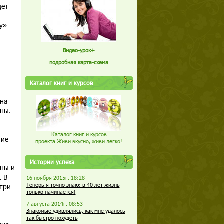
дет
у»
Видео-урок+
подробная карта-схема
Каталог книг и курсов
на
ины.
Каталог книг и курсов
ние
проекта Живи вкусно, живи легко!
Истории успеха
ины и
. В
16 ноября 2015г. 18:28
Теперь я точно знаю: в 40 лет жизнь
три-
только начинается!
7 августа 2014г. 08:53
Знакомые удивлялись, как мне удалось
так быстро похудеть