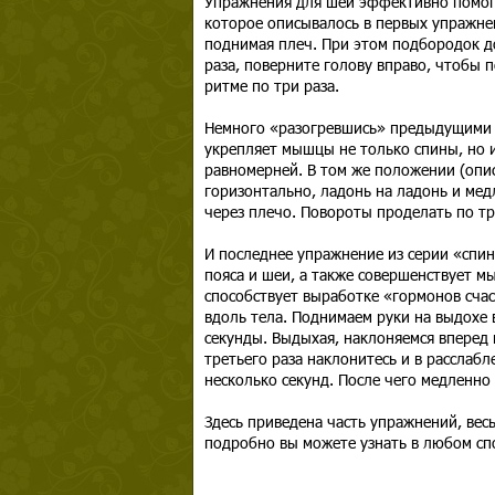
Упражнения для шеи эффективно помогу
которое описывалось в первых упражнен
поднимая плеч. При этом подбородок д
раза, поверните голову вправо, чтобы 
ритме по три раза.
Немного «разогревшись» предыдущими 
укрепляет мышцы не только спины, но и
равномерней. В том же положении (опи
горизонтально, ладонь на ладонь и мед
через плечо. Повороты проделать по тр
И последнее упражнение из серии «спи
пояса и шеи, а также совершенствует м
способствует выработке «гормонов счас
вдоль тела. Поднимаем руки на выдохе 
секунды. Выдыхая, наклоняемся вперед 
третьего раза наклонитесь и в расслабл
несколько секунд. После чего медленно
Здесь приведена часть упражнений, вес
подробно вы можете узнать в любом сп