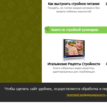
Как выстроить стройное питание
1
Похудеть, не считая каждую калорию и без
запрета любимых вкусностей
Книги по стройной кулинарии
Итальянские Рецепты Стройности
Книга избранных видео-рецептов,
адаптированных для стройнеющих
Чтобы сделать сайт удобнее, осуществляется обработка и пе
политикой конфиденциальности