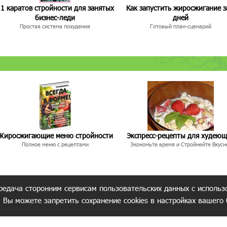
1 каратов стройности для занятых
Как запустить жиросжигание з
бизнес-леди
дней
Простая система похудения
Готовый план-сценарий
Жиросжигающие меню стройности
Экспресс-рецепты для худею
Полное меню с рецептами
Экономьте время и Стройнейте Вкусн
редача сторонним сервисам пользовательских данных с использ
. Вы можете запретить сохранение cookies в настройках вашего