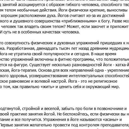
д занятий ассоциируется с образом гибкого человека, способного тв
им телом необычные действия. Йоги физически крепкие, выносливы 
в хорошем расположении духа. Йогов считают из-за их достижений
кого и душевного совершенства «приближенными» к богу. Разве мо
 человек так владеть своим телом? Может, если захочет и приложит
 И суть не в особенных качествах человека.
это совокупность физических и духовных упражнений пришедших к 
ека. Разработанная, двенадцать тысяч лет назад древними мудрецам
йога не утратила своей популярности и сегодня. В наше время
ство упражнений включены в фитнес-программы, что положитель
ется на фигуре. Существует несколько разновидностей йоги - хатха-й
еская, йога-терапия. Основа для всех направлений одна - укрепление
кого здоровья, усовершенствование интеллектуальных способносте
ское равновесие и волевой настрой. Йога - это не религиозное
 о том, как правильно «жить» и ценить себя и окружающий мир.
подтянутой, стройной и веселой, забыть про боли в позвоночнике и
воей практике занятия йогой. Не беспокойтесь, если физически вы н
ание и все получится. Упражнения в йоге называются «асаны» и
Первые занятия желательно провести под контролем преподавателя,