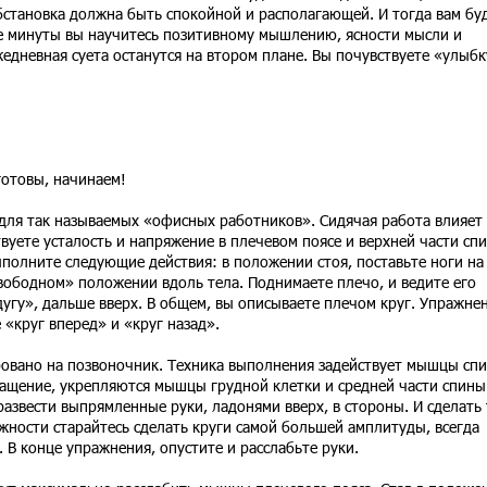
становка должна быть спокойной и располагающей. И тогда вам бу
е минуты вы научитесь позитивному мышлению, ясности мысли и
дневная суета останутся на втором плане. Вы почувствуете «улыбк
готовы, начинаем!
ля так называемых «офисных работников». Сидячая работа влияет 
твуете усталость и напряжение в плечевом поясе и верхней части сп
полните следующие действия: в положении стоя, поставьте ноги на
вободном» положении вдоль тела. Поднимаете плечо, и ведите его
дугу», дальше вверх. В общем, вы описываете плечом круг. Упражне
 «круг вперед» и «круг назад».
овано на позвоночник. Техника выполнения задействует мышцы сп
ращение, укрепляются мышцы грудной клетки и средней части спины
развести выпрямленные руки, ладонями вверх, в стороны. И сделать 
жности старайтесь сделать круги самой большей амплитуды, всегда
 В конце упражнения, опустите и расслабьте руки.