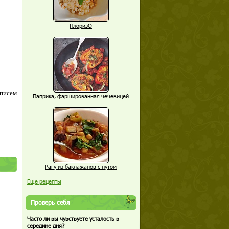
ПлоризО
 писем
Паприка, фаршированная чечевицей
Рагу из баклажанов с нутом
Еще рецепты
Проверь себя
Часто ли вы чувствуете усталость в
середине дня?