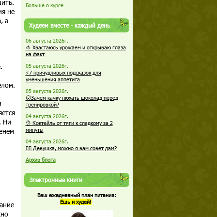
шить.
Больше о курсе
ия не
, а
Худеем вместе - каждый день
06 августа 2026г.
🍅 Хвастаюсь урожаем и открываю глаза
на факт
.
05 августа 2026г.
⚡7 причудливых подсказок для
уменьшения аппетита
елом.
05 августа 2026г.
😮Зачем качку нюхать шоколад перед
и
тренировкой?
яется
04 августа 2026г.
. Ни
👌 Коктейль от тяги к сладкому за 2
менем
минуты
04 августа 2026г.
🏋️‍♀️ Девушка, можно я вам совет дам?
Архив блога
Электронные книги
Ваш ежедневный план питания:
Ешь и худей!
вание
жно