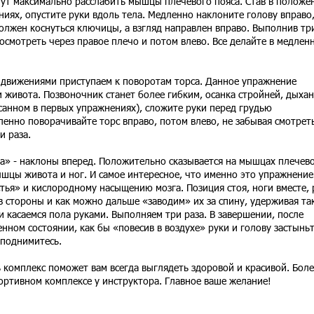
т максимально расслабить мышцы плечевого пояса. Став в положен
иях, опустите руки вдоль тела. Медленно наклоните голову вправо,
олжен коснуться ключицы, а взгляд направлен вправо. Выполнив тр
посмотреть через правое плечо и потом влево. Все делайте в медлен
движениями приступаем к поворотам торса. Данное упражнение
 живота. Позвоночник станет более гибким, осанка стройней, дыха
санном в первых упражнениях), сложите руки перед грудью
ленно поворачивайте торс вправо, потом влево, не забывая смотрет
и раза.
на» - наклоны вперед. Положительно сказывается на мышцах плечев
ышцы живота и ног. И самое интересное, что именно это упражнение
тья» и кислородному насыщению мозга. Позиция стоя, ноги вместе, 
в стороны и как можно дальше «заводим» их за спину, удерживая так
и касаемся пола руками. Выполняем три раза. В завершении, после
енном состоянии, как бы «повесив в воздухе» руки и голову застыньт
 поднимитесь.
ь комплекс поможет вам всегда выглядеть здоровой и красивой. Боле
ортивном комплексе у инструктора. Главное ваше желание!