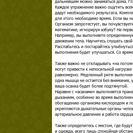
дальнейшем можно заниматься дома. Гла
Каждое упражнение важно ощутить всем
дадут необходимого результата. Компле
для этого необходимо время. Если вы ни
Организм запротестует, вы почувствует
математике, игнорируя азбуку? На перв
Например, вы выполняете определенную
движении тела. Научитесь слушать свой
Расслабьтесь и постарайтесь улыбнутьс
выполнения будет улучшаться. Со врем
Также важно не откладывать «на потом
могут привести к непосильной нагрузке 
равномерно. Медленный ритм выполнени
одна мышца не остается без внимания, 
ваша осанка будет более подтянутой.
Наравне с «асанами» выполняется праная
дыханием, особенно во время выполнен
обогащению организма кислородом и по
укрепляются дыхательные органы челов
артериальное давление и работа сердца
Также определитесь с местом, где буду
и одежда, всего лишь спокойная обстан