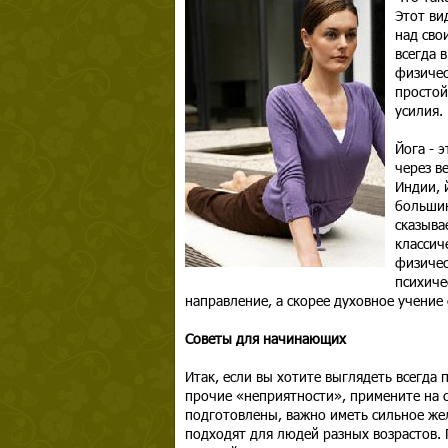
Этот ви
над сво
всегда 
физичес
простой
усилия.
Йога - 
через в
Индии, 
большин
сказыва
классич
физичес
психиче
направление, а скорее духовное учение
Советы для начинающих
Итак, если вы хотите выглядеть всегда 
прочие «неприятности», примените на с
подготовлены, важно иметь сильное жел
подходят для людей разных возрастов. 