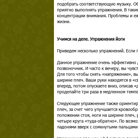
подобрать соответствующую музыку. Об
приятно выполнять упражнения. В таки
концентрации внимания. Проблемы и еже
жизни.
Учимся на деле. Упражнения йоги
Приведем несколько упражнений. Если 
Данное упражнение очень эффективно д
позвоночник. И часто к вечеру, вы чувс
Для того чтобы снять «напряжение», вы
ширине плеч. Ваши руки находятся в «с
вперед, потом опускаете вниз, описав «
проделайте три раза в медленном темпе
Следующее упражнение также ориентир
плеч, за счет чего улучшается кровооб
положении стоя, ноги на ширине плеч, 
четыре круга «туда-обратно». По возмо
ладонями вверх с сомкнутыми пальцами.