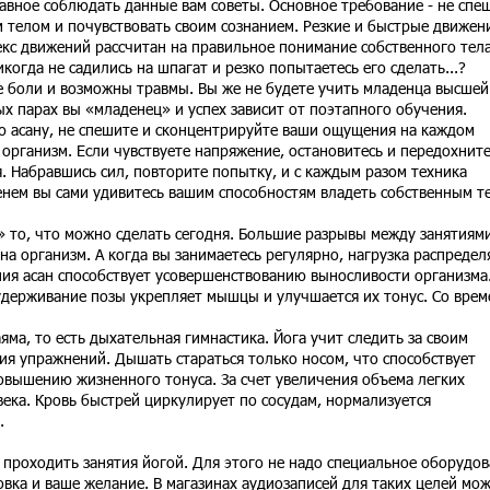
вное соблюдать данные вам советы. Основное требование - не спе
 телом и почувствовать своим сознанием. Резкие и быстрые движен
кс движений рассчитан на правильное понимание собственного тела
когда не садились на шпагат и резко попытаетесь его сделать...?
е боли и возможны травмы. Вы же не будете учить младенца высшей
ых парах вы «младенец» и успех зависит от поэтапного обучения.
 асану, не спешите и сконцентрируйте ваши ощущения на каждом
 организм. Если чувствуете напряжение, остановитесь и передохните
я. Набравшись сил, повторите попытку, и с каждым разом техника
енем вы сами удивитесь вашим способностям владеть собственным т
» то, что можно сделать сегодня. Большие разрывы между занятиям
на организм. А когда вы занимаетесь регулярно, нагрузка распредел
я асан способствует усовершенствованию выносливости организма
удерживание позы укрепляет мышцы и улучшается их тонус. Со вре
ма, то есть дыхательная гимнастика. Йога учит следить за своим
ия упражнений. Дышать стараться только носом, что способствует
вышению жизненного тонуса. За счет увеличения объема легких
ека. Кровь быстрей циркулирует по сосудам, нормализуется
.
т проходить занятия йогой. Для этого не надо специальное оборудо
овка и ваше желание. В магазинах аудиозаписей для таких целей мо