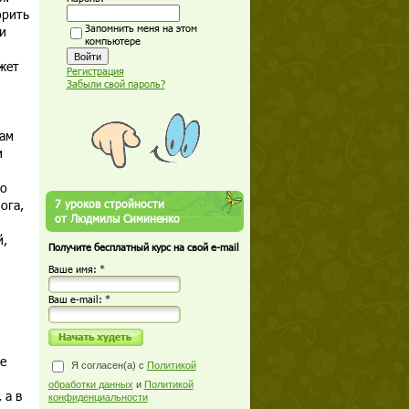
орить
Запомнить меня на этом
и
компьютере
жет
Регистрация
Забыли свой пароль?
нам
и
но
ога,
7 уроков стройности
от Людмилы Симиненко
й,
Получите бесплатный курс на свой e-mail
Ваше имя: *
Ваш е-mail: *
е
Я согласен(а) с
Политикой
обработки данных
и
Политикой
 а в
конфиденциальности