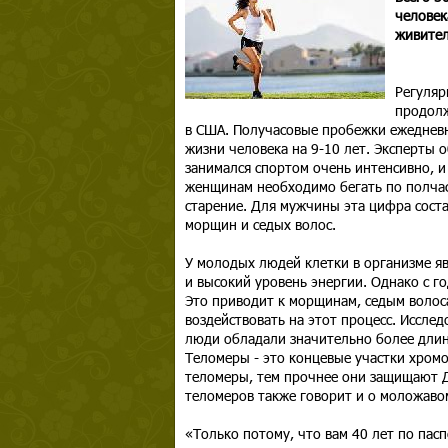
человек
живител
Регуляр
продолж
в США. Получасовые пробежки ежедневн
жизни человека на 9-10 лет. Эксперты 
занимался спортом очень интенсивно, и
женщинам необходимо бегать по полчаса
старение. Для мужчины эта цифра сост
морщин и седых волос.
У молодых людей клетки в организме я
и высокий уровень энергии. Однако с го
Это приводит к морщинам, седым волос
воздействовать на этот процесс. Иссл
люди обладали значительно более длин
Теломеры - это концевые участки хромо
теломеры, тем прочнее они защищают Д
теломеров также говорит и о моложаво
«Только потому, что вам 40 лет по пас