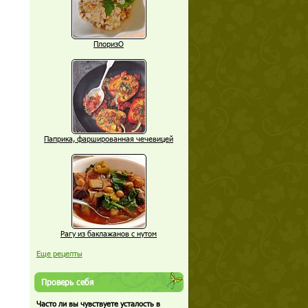
ПлоризО
Паприка, фаршированная чечевицей
Рагу из баклажанов с нутом
Еще рецепты
Проверь себя
Часто ли вы чувствуете усталость в