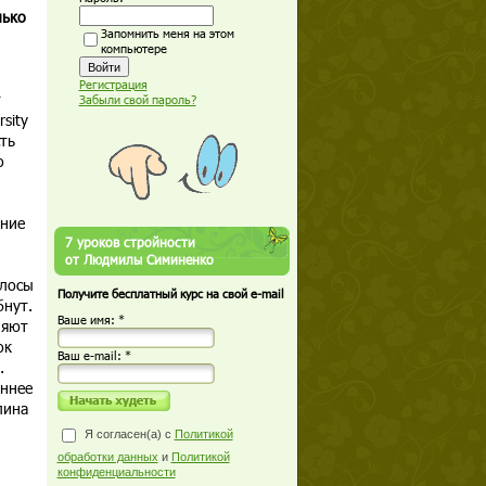
лько
Запомнить меня на этом
компьютере
Регистрация
т
Забыли свой пароль?
sity
ть
о
ение
7 уроков стройности
от Людмилы Симиненко
олосы
Получите бесплатный курс на свой e-mail
бнут.
Ваше имя: *
ляют
ок
Ваш е-mail: *
.
иннее
лина
Я согласен(а) с
Политикой
обработки данных
и
Политикой
конфиденциальности