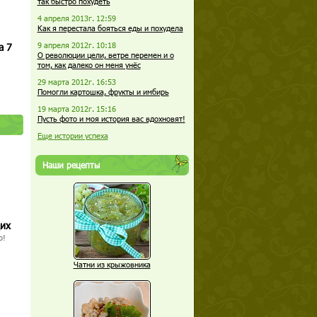
так быстро похудеть
4 апреля 2013г. 12:59
Как я перестала бояться еды и похудела
а 7
9 апреля 2012г. 10:18
О революции цели, ветре перемен и о
том, как далеко он меня унёс
29 марта 2012г. 16:53
Помогли картошка, фрукты и имбирь
19 марта 2012г. 15:16
Пусть фото и моя история вас вдохновят!
Еще истории успеха
Наши рецепты
щих
о!
Чатни из крыжовника