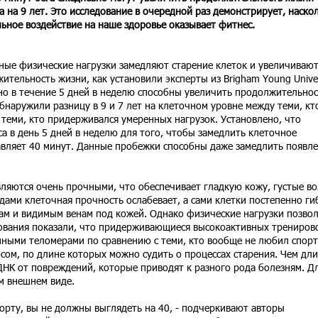
а на 9 лет. Это исследование в очередной раз демонстрирует, наско
ьное воздействие на наше здоровье оказывает фитнес.
ные физические нагрузки замедляют старение клеток и увеличиваю
ительность жизни, как установили эксперты из Brigham Young Univer
о в течение 5 дней в неделю способны увеличить продолжительнос
обнаружили разницу в 9 и 7 лет на клеточном уровне между теми, кт
 теми, кто придерживался умеренных нагрузок. Установлено, что
 в день 5 дней в неделю для того, чтобы замедлить клеточное
авляет 40 минут. Данные пробежки способны даже замедлить появл
вляются очень прочными, что обеспечивает гладкую кожу, густые в
дами клеточная прочность ослабевает, а сами клетки постепенно ги
ам и видимым венам под кожей. Однако физические нагрузки позво
едования показали, что придерживающиеся высокоактивных трениров
ными теломерами по сравнению с теми, кто вообще не любил спорт
сом, по длине которых можно судить о процессах старения. Чем дл
НК от повреждений, которые приводят к разного рода болезням. Д
м внешнем виде.
порту, вы не должны выглядеть на 40, - подчеркивают авторы