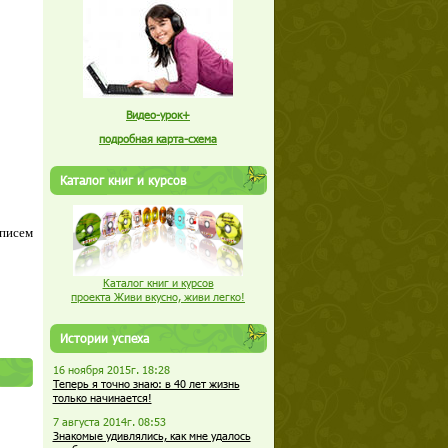
Видео-урок+
подробная карта-схема
Каталог книг и курсов
 писем
Каталог книг и курсов
проекта Живи вкусно, живи легко!
Истории успеха
16 ноября 2015г. 18:28
Теперь я точно знаю: в 40 лет жизнь
только начинается!
7 августа 2014г. 08:53
Знакомые удивлялись, как мне удалось