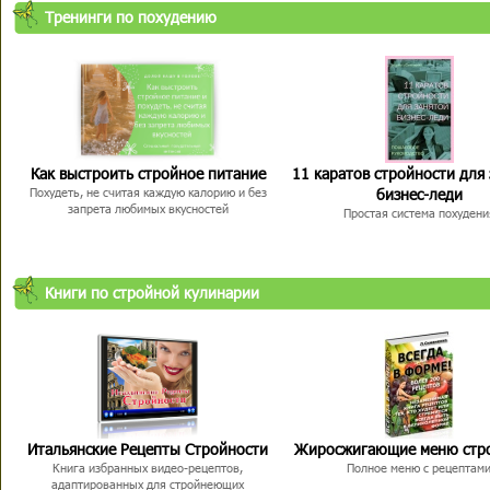
Тренинги по похудению
Как выстроить стройное питание
11 каратов стройности для
бизнес-леди
Похудеть, не считая каждую калорию и без
запрета любимых вкусностей
Простая система похудени
Книги по стройной кулинарии
Итальянские Рецепты Стройности
Жиросжигающие меню стр
Книга избранных видео-рецептов,
Полное меню с рецептам
адаптированных для стройнеющих