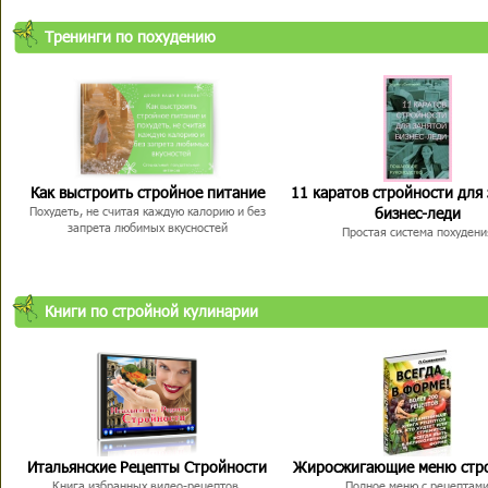
Тренинги по похудению
Как выстроить стройное питание
11 каратов стройности для
бизнес-леди
Похудеть, не считая каждую калорию и без
запрета любимых вкусностей
Простая система похудени
Книги по стройной кулинарии
Итальянские Рецепты Стройности
Жиросжигающие меню стр
Книга избранных видео-рецептов,
Полное меню с рецептам