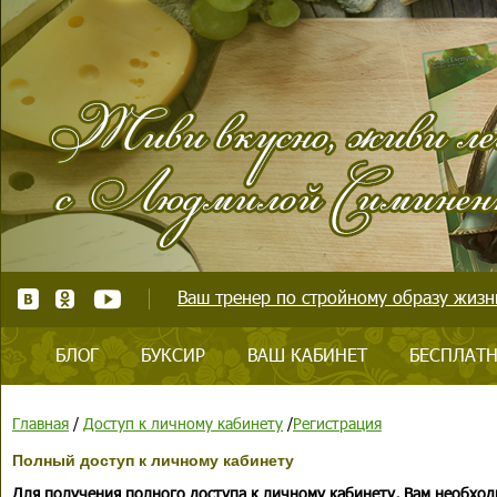
Ваш тренер по стройному образу жизни
БЛОГ
БУКСИР
ВАШ КАБИНЕТ
БЕСПЛАТН
Главная
/
Доступ к личному кабинету
/
Регистрация
Полный доступ к личному кабинету
Для получения полного доступа к личному кабинету, Вам необход