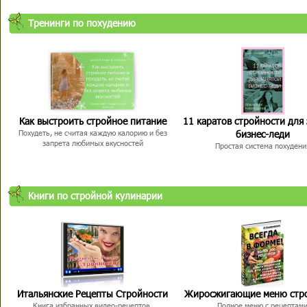
Тренинги по похудению
Как выстроить стройное питание
11 каратов стройности для
бизнес-леди
Похудеть, не считая каждую калорию и без
запрета любимых вкусностей
Простая система похудени
Книги по стройной кулинарии
Итальянские Рецепты Стройности
Жиросжигающие меню стр
Книга избранных видео-рецептов,
Полное меню с рецептам