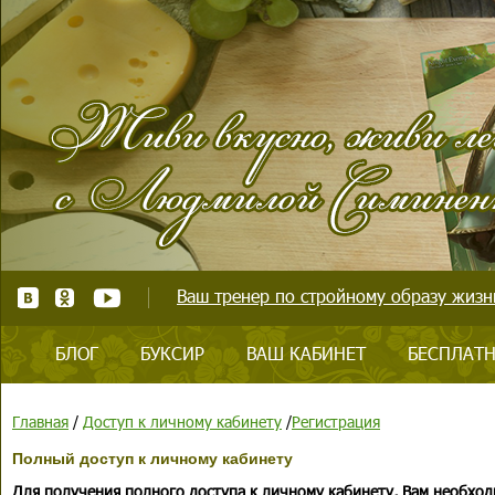
Ваш тренер по стройному образу жизни
БЛОГ
БУКСИР
ВАШ КАБИНЕТ
БЕСПЛАТН
Главная
/
Доступ к личному кабинету
/
Регистрация
Полный доступ к личному кабинету
Для получения полного доступа к личному кабинету, Вам необход