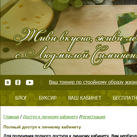
Ваш тренер по стройному образу жизни
БЛОГ
БУКСИР
ВАШ КАБИНЕТ
БЕСПЛАТН
Главная
/
Доступ к личному кабинету
/
Регистрация
Полный доступ к личному кабинету
Для получения полного доступа к личному кабинету, Вам необход