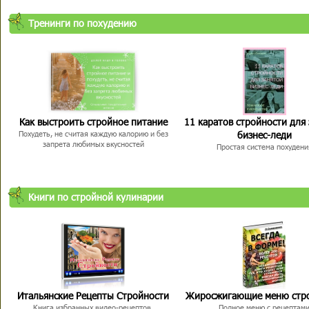
Тренинги по похудению
Как выстроить стройное питание
11 каратов стройности для
бизнес-леди
Похудеть, не считая каждую калорию и без
запрета любимых вкусностей
Простая система похудени
Книги по стройной кулинарии
Итальянские Рецепты Стройности
Жиросжигающие меню стр
Книга избранных видео-рецептов,
Полное меню с рецептам