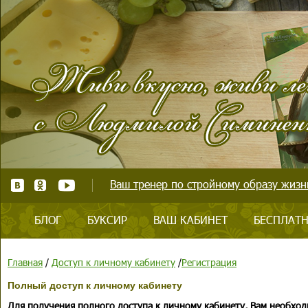
Ваш тренер по стройному образу жизни
БЛОГ
БУКСИР
ВАШ КАБИНЕТ
БЕСПЛАТН
Главная
/
Доступ к личному кабинету
/
Регистрация
Полный доступ к личному кабинету
Для получения полного доступа к личному кабинету, Вам необход