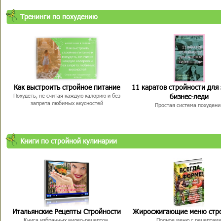
Тренинги по похудению
Как выстроить стройное питание
11 каратов стройности для
бизнес-леди
Похудеть, не считая каждую калорию и без
запрета любимых вкусностей
Простая система похудени
Книги по стройной кулинарии
Итальянские Рецепты Стройности
Жиросжигающие меню стр
Книга избранных видео-рецептов,
Полное меню с рецептам