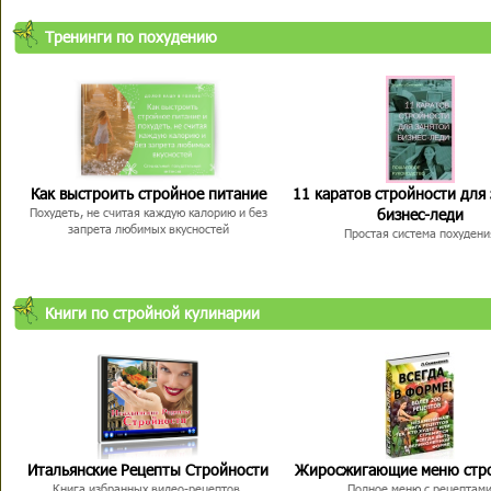
Тренинги по похудению
Как выстроить стройное питание
11 каратов стройности для
бизнес-леди
Похудеть, не считая каждую калорию и без
запрета любимых вкусностей
Простая система похудени
Книги по стройной кулинарии
Итальянские Рецепты Стройности
Жиросжигающие меню стр
Книга избранных видео-рецептов,
Полное меню с рецептам