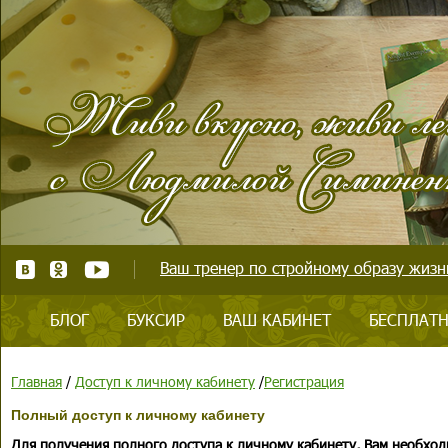
Ваш тренер по стройному образу жизни
БЛОГ
БУКСИР
ВАШ КАБИНЕТ
БЕСПЛАТН
Главная
/
Доступ к личному кабинету
/
Регистрация
Полный доступ к личному кабинету
Для получения полного доступа к личному кабинету, Вам необход