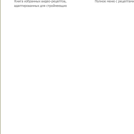
Книга избранных видео-рецептов,
Полное меню с рецептам
адаптированных для стройнеющих