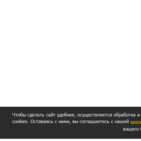
Я согласен(а
Политик
Полити
Получение моих 
Важно:
Ваш результат зависит от вашей мотивации
следуете моим советам из писем и книг.
Главное, что должно у вас быть - вер
желание заботься о своем здоровье.
Удачи! Искрен
Чтобы сделать сайт удобнее, осуществляется обработка и
cookies. Оставаясь с нами, вы соглашаетесь с нашей
полит
вашего 