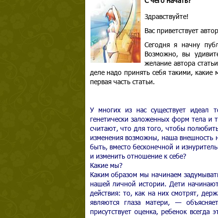
С чего начать?
Здравствуйте!
Вас приветствует авто
Сегодня я начну пуб
Возможно, вы удивите
желание автора статьи
деле надо принять себя такими, какие 
первая часть статьи.
У многих из нас существует идеал т
генетически заложенных форм тела и т
считают, что для того, чтобы полюбить
изменения возможны, наша внешность н
быть, вместо бесконечной и изнуритель
и изменить отношение к себе?
Какие мы?
Каким образом мы начинаем задумывать
нашей личной истории. Дети начинают
действия: то, как на них смотрят, дер
являются глаза матери, — объясняе
присутствует оценка, ребенок всегда 