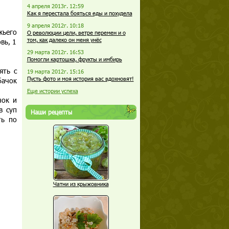
4 апреля 2013г. 12:59
Как я перестала бояться еды и похудела
9 апреля 2012г. 10:18
жьего
О революции цели, ветре перемен и о
том, как далеко он меня унёс
вь, 1
29 марта 2012г. 16:53
Помогли картошка, фрукты и имбирь
ять с
19 марта 2012г. 15:16
Пусть фото и моя история вас вдохновят!
бачок
Еще истории успеха
чок и
в суп
Наши рецепты
ть по
Чатни из крыжовника