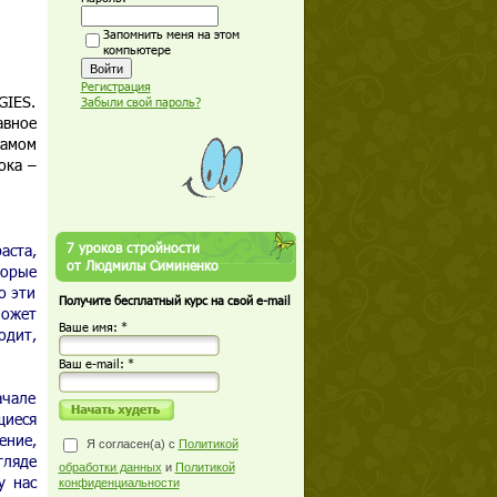
Запомнить меня на этом
компьютере
Регистрация
GIES.
Забыли свой пароль?
авное
самом
ока –
7 уроков стройности
аста,
от Людмилы Симиненко
торые
о эти
Получите бесплатный курс на свой e-mail
Может
Ваше имя: *
одит,
Ваш е-mail: *
ачале
щиеся
ение,
Я согласен(а) с
Политикой
гляде
обработки данных
и
Политикой
у нас
конфиденциальности