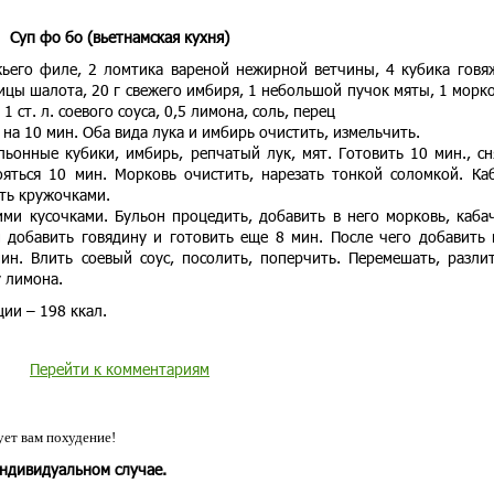
Суп фо бо (вьетнамская кухня)
жьего филе, 2 ломтика вареной нежирной ветчины, 4 кубика говя
ицы шалота, 20 г свежего имбиря, 1 небольшой пучок мяты, 1 морко
1 ст. л. соевого соуса, 0,5 лимона, соль, перец
на 10 мин. Оба вида лука и имбирь очистить, измельчить.
льонные кубики, имбирь, репчатый лук, мят. Готовить 10 мин., сн
яться 10 мин. Морковь очистить, нарезать тонкой соломкой. Ка
ть кружочками.
ми кусочками. Бульон процедить, добавить в него морковь, каба
 добавить говядину и готовить еще 8 мин. После чего добавить 
ин. Влить соевый соус, посолить, поперчить. Перемешать, разли
 лимона.
ии – 198 ккал.
Перейти к комментариям
ет вам похудение!
индивидуальном случае.