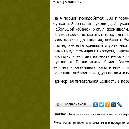
его буз лапши.
На 4 порций понадобится: 300 г говя
бульона, 2 репчатые луковицы, 2 луков
небольшой кабачок, 5 ст. л. вермишели, 
Говяжье филе поместить в холодильник 
Воду довести до кипения, добавить бу
плиты, накрыть крышкой и дать насто
вымыть и, не очищая от кожуры, нареза
Говядину и ветчину нарезать небольши
лук-шалот. Прокипятить 10 мин. Затем
ветчину и вермишель, варить еще 5 м
тарелкам, добавив в каждую по ломтику
Примерная питательная ценность 1 порц
Поделиться…
Важно:
Получение моих советов не гарантиру
Результат может отличаться в каждом 