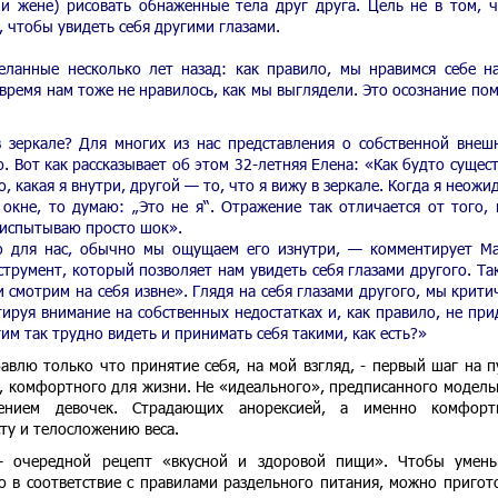
и жене) рисовать обнаженные тела друг друга. Цель не в том, 
м, чтобы увидеть себя другими глазами.
еланные несколько лет назад: как правило, мы нравимся себе н
 время нам тоже не нравилось, как мы выглядели. Это осознание по
в зеркале? Для многих из нас представления о собственной внеш
. Вот как рассказывает об этом 32-летняя Елена: «Как будто сущес
, какая я внутри, другой — то, что я вижу в зеркале. Когда я неожи
окне, то думаю: „Это не я“. Отражение так отличается от того, 
 испытываю просто шок».
о для нас, обычно мы ощущаем его изнутри, — комментирует М
трумент, который позволяет нам увидеть себя глазами другого. Так
 смотрим на себя извне». Глядя на себя глазами другого, мы крити
ируя внимание на собственных недостатках и, как правило, не при
им так трудно видеть и принимать себя такими, как есть?»
авлю только что принятие себя, на мой взгляд, - первый шаг на п
са, комфортного для жизни. Не «идеального», предписанного модел
ением девочек. Страдающих анорексией, а именно комфортн
ту и телосложению веса.
– очередной рецепт «вкусной и здоровой пищи». Чтобы умен
го в соответствие с правилами раздельного питания, можно пригот