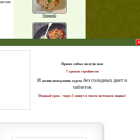
оветам
ПлоризО
X
Паприка, фаршированная чечевицей
т и
а 7
ике!
Рагу из баклажанов с нутом
Еще рецепты
Проверь себя
Часто ли вы чувствуете усталость в
середине дня?