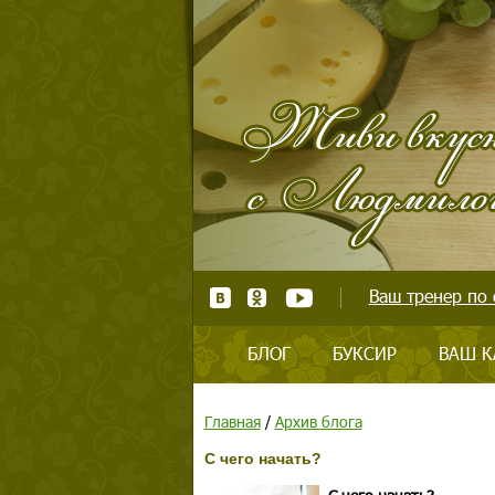
Ваш тренер по 
БЛОГ
БУКСИР
ВАШ К
Главная
/
Архив блога
С чего начать?