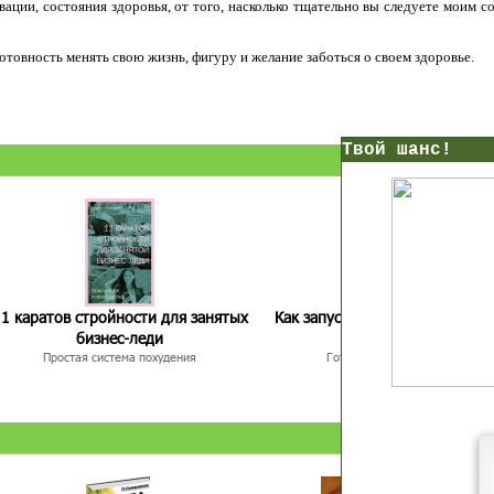
ации, состояния здоровья, от того, насколько тщательно вы следуете моим с
 готовность менять свою жизнь, фигуру и желание заботься о своем здоровье.
нс!
Прямо сейчас получи мои
7 уроков стройности
И
без голодных дие
начни немедленно худеть
таблеток
1 каратов стройности для занятых
Как запустить жиросжигание з
бизнес-леди
дней
Первый урок - через 5 минут в твоем почтовом ящ
Простая система похудения
Готовый план-сценарий