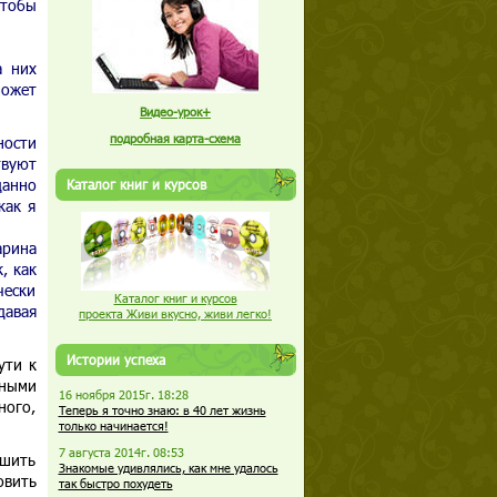
чтобы
а них
может
Видео-урок+
подробная карта-схема
ности
твуют
данно
Каталог книг и курсов
как я
арина
, как
чески
Каталог книг и курсов
давая
проекта Живи вкусно, живи легко!
Истории успеха
ути к
ьными
16 ноября 2015г. 18:28
ого,
Теперь я точно знаю: в 40 лет жизнь
только начинается!
7 августа 2014г. 08:53
ьшить
Знакомые удивлялись, как мне удалось
овить
так быстро похудеть