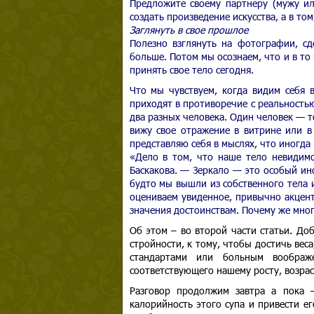
Предложите своему партнеру (мужу ил
создать произведение искусства, а в то
Заглянуть в свое прошлое
Полезно взглянуть на фотографии, сд
больше. Потом мы осознаем, что и в то
принять свое тело сегодня.
Что мы чувствуем, когда видим себя 
приходят в противоречие с реальностью
два разных человека. Один человек — то
вижу свое отражение в витрине или в 
представляю себя в мыслях, что иногда
«Дело в том, что наше тело невидим
Баскакова. — Зеркало — это особый инс
будто мы вышли из собственного тела и
оцениваем увиденное, привычно акцент
значения достоинствам. Почему же мног
Об этом – во второй части статьи. Доб
стройности, к тому, чтобы достичь ве
стандартами или больным воображ
соответствующего нашему росту, возрас
Разговор продолжим завтра а пока 
калорийность этого супа и привести е