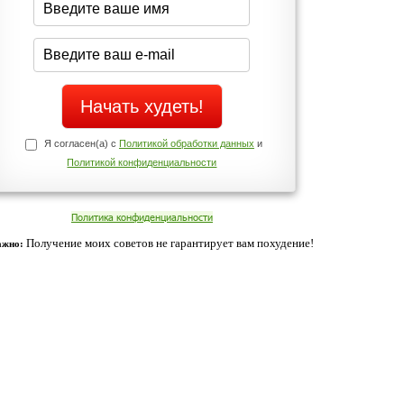
Да
Нет
щих
о!
Телефоны службы поддержки
+7 (909) 421-77-27
ованием cookies. Оставаясь с нами, вы соглашаетесь с нашей
 браузера.
Согласен
ательно вы
 фигуру и