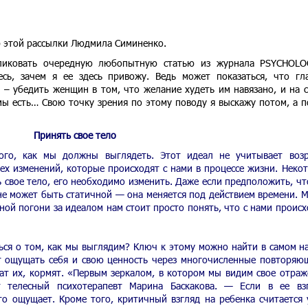
р этой рассылки Людмила Симиненко.
ликовать очередную любопытную статью из журнала PSYCHOLO
сь, зачем я ее здесь привожу. Ведь может показаться, что гл
 – убедить женщин в том, что желание худеть им навязано, и на 
мы есть… Свою точку зрения по этому поводу я выскажу потом, а п
Принять свое тело
ого, как мы должны выглядеть. Этот идеал не учитывает возр
ех изменений, которые происходят с нами в процессе жизни. Неко
 свое тело, его необходимо изменить. Даже если предположить, чт
е может быть статичной — она меняется под действием времени. 
ной погони за идеалом нам стоит просто понять, что с нами происх
ся о том, как мы выглядим? Ключ к этому можно найти в самом н
 ощущать себя и свою ценность через многочисленные повторяю
жат их, кормят. «Первым зеркалом, в котором мы видим свое отраж
т телесный психотерапевт Марина Баскакова. — Если в ее вз
это ощущает. Кроме того, критичный взгляд на ребенка считается 