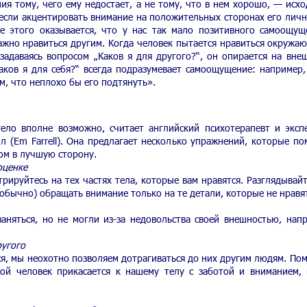
я тому, чего ему недостает, а не тому, что в нем хорошо, — исхо
 если акцентировать внимание на положительных сторонах его личн
те этого оказывается, что у нас так мало позитивного самоощущ
важно нравиться другим. Когда человек пытается нравиться окружа
задаваясь вопросом „Каков я для другого?“, он опирается на вн
Каков я для себя?“ всегда подразумевает самоощущение: например,
, что неплохо бы его подтянуть».
ело вполне возможно, считает английский психотерапевт и эксп
 (Em Farrell). Она предлагает несколько упражнений, которые по
ом в лучшую сторону.
оценке
трируйтесь на тех частях тела, которые вам нравятся. Разглядывайт
 обычно) обращать внимание только на те детали, которые не нравят
заняться, но не могли из-за недовольства своей внешностью, нап
ругого
тся, мы неохотно позволяем дотрагиваться до них другим людям. По
ой человек прикасается к нашему телу с заботой и вниманием,