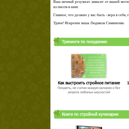
Ваш личный результат зависит от вашей мотив
из писем и книг.
Главное, что должно у вас быть - вера в себя,
Удачи! Искренне ваша Людмила Симиненко.
Твой ша
Тренинги по похудению
Как выстроить стройное питание
1
Похудеть, не считая каждую калорию и без
запрета любимых вкусностей
Книги по стройной кулинарии