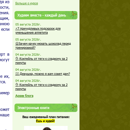
дя из
Больше о курсе
ости,
ения.
Худеем вместе - каждый день
ющим,
ешнюю
05 августа 2026г.
 если
⚡7 причудливых подсказок для
уменьшения аппетита
05 августа 2026г.
😮Зачем качку нюхать шоколад перед
тренировкой?
ерт в
04 августа 2026г.
👌 Коктейль от тяги к сладкому за 2
могут
минуты
04 августа 2026г.
🏋️‍♀️ Девушка, можно я вам совет дам?
е их,
04 августа 2026г.
ся.
👌 Коктейль от тяги к сладкому за 2
минуты
ример
Архив блога
Электронные книги
может
 наше
Ваш ежедневный план питания:
Ешь и худей!