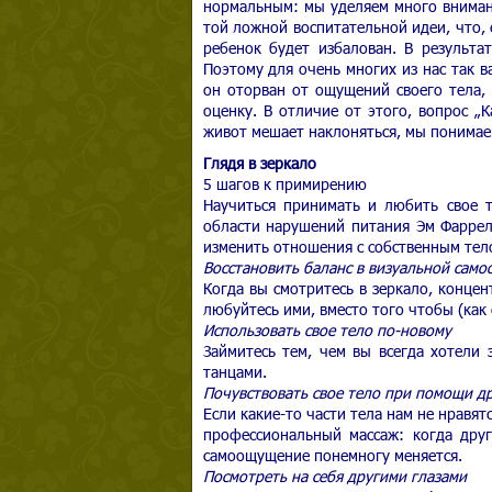
нормальным: мы уделяем много внимани
той ложной воспитательной идеи, что,
ребенок будет избалован. В результа
Поэтому для очень многих из нас так 
он оторван от ощущений своего тела, 
оценку. В отличие от этого, вопрос „
живот мешает наклоняться, мы понимаем
Глядя в зеркало
5 шагов к примирению
Научиться принимать и любить свое т
области нарушений питания Эм Фаррелл
изменить отношения с собственным тел
Восстановить баланс в визуальной само
Когда вы смотритесь в зеркало, концен
любуйтесь ими, вместо того чтобы (как
Использовать свое тело по-новому
Займитесь тем, чем вы всегда хотели 
танцами.
Почувствовать свое тело при помощи д
Если какие-то части тела нам не нравя
профессиональный массаж: когда друг
самоощущение понемногу меняется.
Посмотреть на себя другими глазами