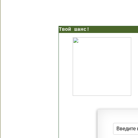
Твой шанс!