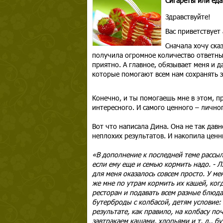
Сигареты или еда
Здравствуйте!
Вас приветствует
Сначала хочу ска
получила огромное количество ответны
приятно. А главное, обязывает меня и 
которые помогают всем нам сохранять з
Конечно, и ты помогаешь мне в этом, пр
интересного. И самого ценного – лично
Вот что написала Дина. Она не так дав
неплохих результатов. И накопила ценн
«В дополнение к последней теме рассыл
если ему еще и семью кормить надо. - Л
для меня оказалось совсем просто. У мен
же мне по утрам кормить их кашей, когд
ресторан и подавать всем разные блюда.
бутерброды с колбасой, детям условие: 
результате, как правило, на колбасу поч
завтракаем кашами, хлопьями и т. д., б