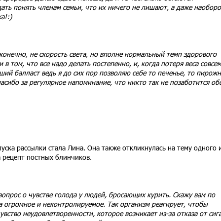
ать понять членам семьи, что их ничего не лишают, а даже наоборот
а!:)
, конечно, не скорость света, но вполне нормальный темп здорового
 в том, что все надо делать постепенно, и, когда потеря веса совсе
оший балласт ведь я до сих пор позволяю себе то печенье, то пирожн
пасибо за регулярное напоминание, что никто так не позаботится об
ска рассылки стала Лина. Она также откликнулась на тему одного 
а рецепт постных блинчиков.
вопрос о чувстве голода у людей, бросающих курить. Скажу вам по
а огромное и неконтролируемое. Так организм реагирует, чтобы
увство неудовлетворенности, которое возникает из-за отказа от сиг