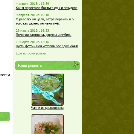
4 апреля 2013г. 12:59
Как я перестала бояться еды и похудела
9 апреля 2012г. 10:18
О революции цели, ветре перемен и о
том, как далеко он меня унёс
29 марта 2012г. 16:53
Помогли картошка, фрукты и имбирь
19 марта 2012г. 15:16
Пусть фото и моя история вас вдохновят!
Еще истории успеха
Наши рецепты
оветам
Чатни из крыжовника