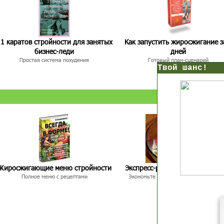
1 каратов стройности для занятых
Как запустить жиросжигание з
бизнес-леди
дней
Простая система похудения
Готовый план-сценарий
нс!
Прямо сейчас получи мои
7 уроков стройности
И
без голодных дие
начни немедленно худеть
таблеток
Первый урок - через 5 минут в твоем почтовом ящ
Жиросжигающие меню стройности
Экспресс-рецепты для худею
Полное меню с рецептами
Экономьте время и Стройнейте Вкусн