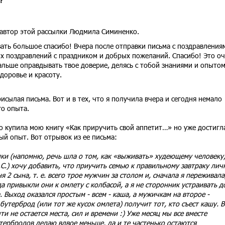
?
 автор этой рассылки Людмила Симиненко.
зать большое спасибо! Вчера после отправки письма с поздравления
х поздравлений с праздником и добрых пожеланий. Спасибо! Это оч
дальше оправдывать твое доверие, делясь с тобой знаниями и опытом
доровье и красоту.
исылая письма. Вот и в тех, что я получила вчера и сегодня немало
го опыта.
но купила мою книгу «Как приручить свой аппетит…» но уже достигл
ый опыт. Вот отрывок из ее письма:
ки (напомню, речь шла о том, как «выживать» худеющему человеку
.С.) хочу добавить, что приучить семью к правильному завтраку лич
я 2 сына, т. е. всего трое мужчин за столом и, сначала я переживала
а привыкли они к омлету с колбасой, а я не сторонник устраивать д
 Выход оказался простым - всем - каша, а мужичкам на второе -
бутерброд (или тот же кусок омлета) получит тот, кто съест кашу. В
ти не остается места, сил и времени :) Уже месяц мы все вместе
утербродов делаю вдвое меньше, да и те частенько остаются