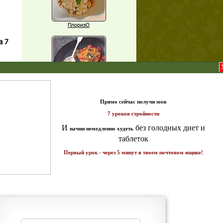
ПлоризО
а 7
X
Паприка, фаршированная чечевицей
т и
ике!
Рагу из баклажанов с нутом
щих
о!
Еще рецепты
Проверь себя
Часто ли вы чувствуете усталость в
середине дня?