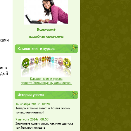
Видео-урок+
подробная карта-схема
ыками
Каталог книг и курсов
ом в
ждый
Каталог книг и курсов
проекта Живи вкусно, живи легко!
Истории успеха
16 ноября 2015г. 18:28
Теперь я точно знаю: в 40 лет жизнь
только начинается!
7 августа 2014г. 08:53
Знакомые удивлялись, как мне удалось
так быстро похудеть