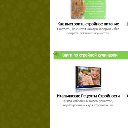
Как выстроить стройное питание
1
Похудеть, не считая каждую калорию и без
запрета любимых вкусностей
Твой ша
Книги по стройной кулинарии
Итальянские Рецепты Стройности
Книга избранных видео-рецептов,
адаптированных для стройнеющих