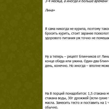
3-4 месяца, а иногда и больше времени 
Лина»
Я сама никогда не курила, поэтому тако
бросить курить, стоит заранее психоло
здорового питания уж точно не помеша
Ну а теперь – рецепт блинчиков от Ли
конце обеда или ужина. Один-два блинч
день, конечно. Но иногда – вполне мож
На 8 порций понадобится: 1,5 стакана м
стакана воды, 30г дрожжей (если сухие то
масла. Замесить тесто и поставить на 1
обычно.