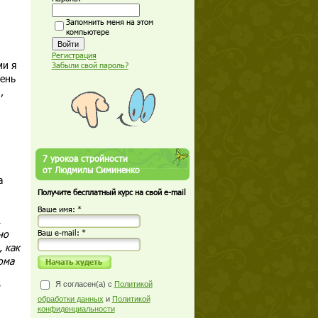
Запомнить меня на этом
компьютере
Регистрация
ми я
Забыли свой пароль?
ень
,
7 уроков стройности
от Людмилы Симиненко
а
Получите бесплатный курс на свой e-mail
Ваше имя: *
,
но
Ваш е-mail: *
, как
ома
Я согласен(а) с
Политикой
обработки данных
и
Политикой
конфиденциальности