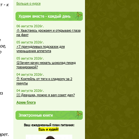
Больше о курсе
 - к
Худеем вместе - каждый день
06 августа 2026г.
🍅 Хвастаюсь урожаем и открываю глаза
на факт
м
05 августа 2026г.
ое,
⚡7 причудливых подсказок для
о
уменьшения аппетита
05 августа 2026г.
😮Зачем качку нюхать шоколад перед
тренировкой?
04 августа 2026г.
👌 Коктейль от тяги к сладкому за 2
минуты
04 августа 2026г.
из
🏋️‍♀️ Девушка, можно я вам совет дам?
Архив блога
Электронные книги
Ваш ежедневный план питания:
Ешь и худей!
арет.