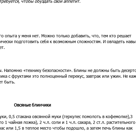
требуется, чтобы обуздать свой аппетит.
го опыта у меня нет. Можно только добавить, что, тем кто решает
гически подготовить себя к возможным сложностям. И овладеть нав
ет.
ны. Напомню «технику безопасности». Блины не должны быть десерт
ика с фруктами это полноценный перекус, завтрак или ужин. Не ка
ет быть.
Овсяные блинчики
уки, 0,5 стакана овсянной муки (геркулес помолоть в кофемолке),3
 1 чайная ложка), 2 ч.л. соли и 1 ч.л. сахара, 2 ст.л. растительного
 час или 1,5 в теплое место чтобы подошло, а затем печь блины как