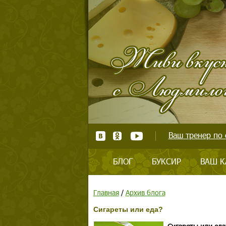
Ваш тренер по 
БЛОГ
БУКСИР
ВАШ К
Главная
/
Архив блога
Сигареты или еда?