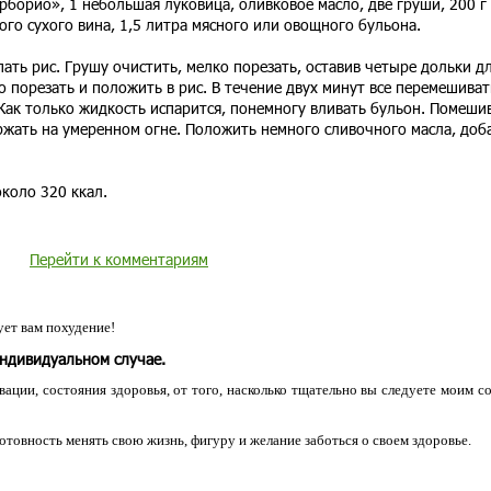
рборио», 1 небольшая луковица, оливковое масло, две груши, 200 г
ого сухого вина, 1,5 литра мясного или овощного бульона.
ать рис. Грушу очистить, мелко порезать, оставив четыре дольки д
о порезать и положить в рис. В течение двух минут все перемешиват
Как только жидкость испарится, понемногу вливать бульон. Помешив
ржать на умеренном огне. Положить немного сливочного масла, доб
коло 320 ккал.
Перейти к комментариям
ет вам похудение!
индивидуальном случае.
ации, состояния здоровья, от того, насколько тщательно вы следуете моим с
 готовность менять свою жизнь, фигуру и желание заботься о своем здоровье.