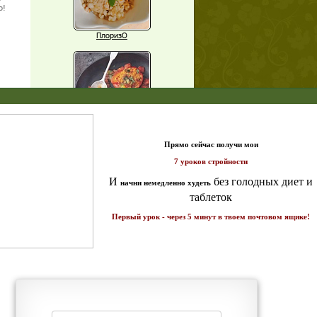
о!
ПлоризО
X
Паприка, фаршированная чечевицей
т и
ике!
Рагу из баклажанов с нутом
Еще рецепты
Проверь себя
Часто ли вы чувствуете усталость в
середине дня?