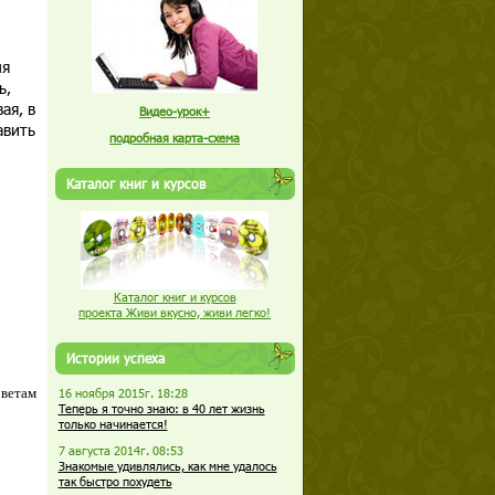
ля
ь,
ая, в
Видео-урок+
авить
подробная карта-схема
Каталог книг и курсов
Каталог книг и курсов
проекта Живи вкусно, живи легко!
Истории успеха
оветам
16 ноября 2015г. 18:28
Теперь я точно знаю: в 40 лет жизнь
только начинается!
7 августа 2014г. 08:53
Знакомые удивлялись, как мне удалось
так быстро похудеть