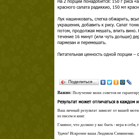
На 2 порции понадобится: 150 г риса «а
красного салата радиккио, 150 мл красн
Лук нашинковать, слегка обжарить, всып
украшения, добавить к рису. Салат тонк
потом, продолжая мешать, влить вино. 
течение 16 минут (или чуть дольше) де
пармезан и перемешать.
Питательная ценность одной порции – о
Поделиться…
Важно:
Получение моих советов не гарантиру
Результат может отличаться в каждом 
Ваш личный результат зависит от вашей мотив
из писем и книг.
Главное, что должно у вас быть - вера в себя,
Удачи! Искренне ваша Людмила Симиненко.