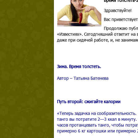
Время толстеть-
Здравствуйте!
Вас приветствуе
Продолжаю публи
«Известиях». Сегодгняшний ответит на 
даже при сидячей работе, и, не занима
Зима. Время толстеть.
Автор – Татьяна Батенева
Путь второй: сжигайте калории
«Теперь задачка на сообразительность.
танго вы потратите 2—3 ккал в минуту.
часов протанцевать танго, чтобы потра
примерно 6 кг картошки или примерно 2