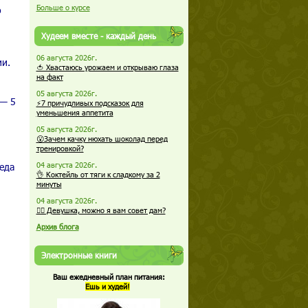
Больше о курсе
о
Худеем вместе - каждый день
06 августа 2026г.
и.
🍅 Хвастаюсь урожаем и открываю глаза
на факт
05 августа 2026г.
 — 5
⚡7 причудливых подсказок для
уменьшения аппетита
05 августа 2026г.
😮Зачем качку нюхать шоколад перед
тренировкой?
беда
04 августа 2026г.
👌 Коктейль от тяги к сладкому за 2
минуты
04 августа 2026г.
🏋️‍♀️ Девушка, можно я вам совет дам?
Архив блога
Электронные книги
Ваш ежедневный план питания:
Ешь и худей!