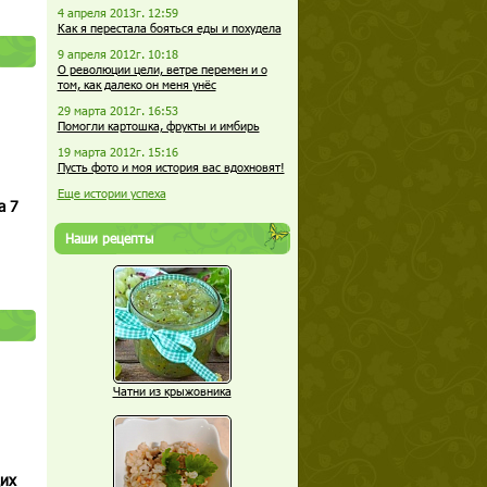
4 апреля 2013г. 12:59
Как я перестала бояться еды и похудела
9 апреля 2012г. 10:18
О революции цели, ветре перемен и о
том, как далеко он меня унёс
29 марта 2012г. 16:53
Помогли картошка, фрукты и имбирь
19 марта 2012г. 15:16
Пусть фото и моя история вас вдохновят!
Еще истории успеха
а 7
Наши рецепты
Чатни из крыжовника
щих