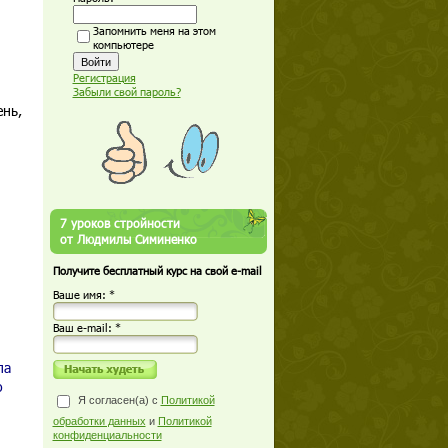
Запомнить меня на этом
компьютере
Регистрация
Забыли свой пароль?
ень,
7 уроков стройности
от Людмилы Симиненко
Получите бесплатный курс на свой e-mail
Ваше имя: *
Ваш е-mail: *
па
о
Я согласен(а) с
Политикой
обработки данных
и
Политикой
конфиденциальности