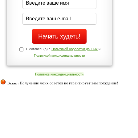
Да
Нет
Телефоны службы поддержки
+7 (909) 421-77-27
ованием cookies. Оставаясь с нами, вы соглашаетесь с нашей
 браузера.
Согласен
ательно вы
 фигуру и