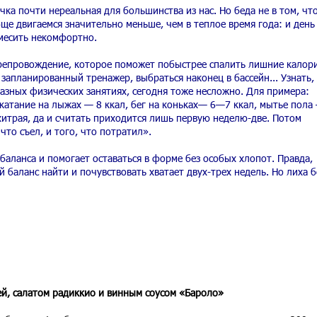
чка почти нереальная для большинства из нас. Но беда не в том, чт
бще двигаемся значительно меньше, чем в теплое время года: и день
 месить некомфортно.
репровождение, которое поможет побыстрее спалить лишние калори
запланированный тренажер, выбраться наконец в бассейн... Узнать,
разных физических занятиях, сегодня тоже несложно. Для примера:
катание на лыжах — 8 ккал, бег на коньках— 6—7 ккал, мытье пола
хитрая, да и считать приходится лишь первую неделю-две. Потом
что съел, и того, что потратил».
аланса и помогает оставаться в форме без особых хлопот. Правда,
ый баланс найти и почувствовать хватает двух-трех недель. Но лиха 
ей, салатом радиккио и винным соусом «Бароло»