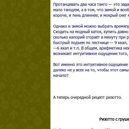
Протанцевать два часа танго — это зада
мало танцуем, а в том, что зимой и воо
короче, и лень длиннее, и мокрый снег
Однако и зимой можно выбрать времяп
Сходить на модный каток, купить давно 
сколько калорий сгорает в минуту при 
быстрый подъем по лестнице — 9 ккал, 
—6 ккал и т.п. В общем, арифметика не
возникает интуитивное ощущение того, 
Вот именно это интуитивное ощущение б
далеко не у всех на то, чтобы этот сам
начало?
А теперь очередной рецепт ризотто.
Ризотто с груш