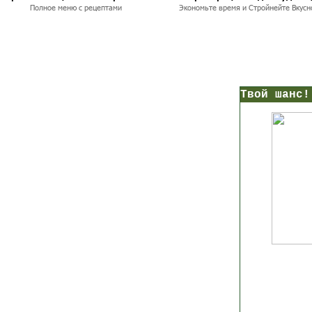
Полное меню с рецептами
Экономьте время и Стройнейте Вкусн
нс!
Прямо сейчас получи мои
7 уроков стройности
И
без голодных дие
начни немедленно худеть
таблеток
Первый урок - через 5 минут в твоем почтовом ящ