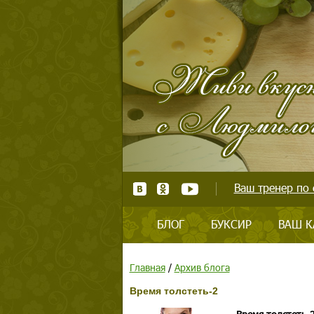
Ваш тренер по 
БЛОГ
БУКСИР
ВАШ К
Главная
/
Архив блога
Время толстеть-2