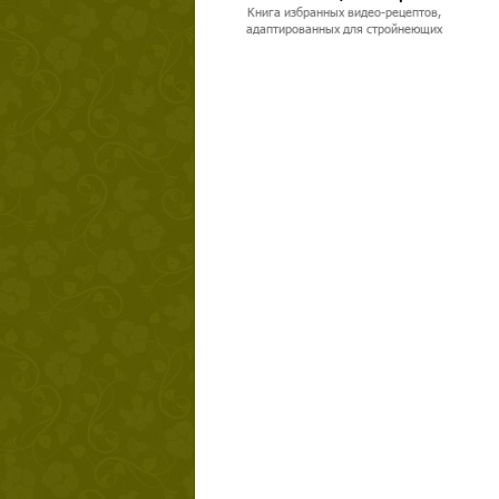
Книга избранных видео-рецептов,
адаптированных для стройнеющих
Твой ша