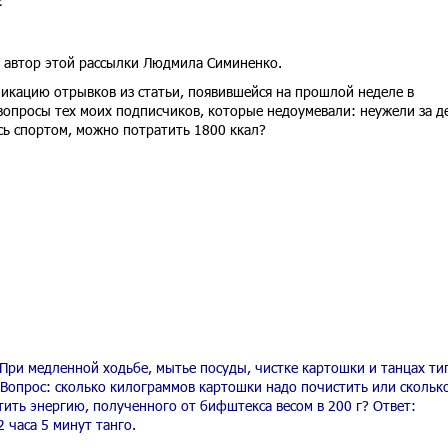
2
т автор этой рассылки Людмила Симиненко.
кацию отрывков из статьи, появившейся на прошлой неделе в
вопросы тех моих подписчиков, которые недоумевали: неужели за д
ясь спортом, можно потратить 1800 ккал?
 При медленной ходьбе, мытье посуды, чистке картошки и танцах ти
 Вопрос: сколько килограммов картошки надо почистить или скольк
тить энергию, полученного от бифштекса весом в 200 г? Ответ:
 часа 5 минут танго.