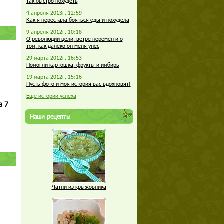
так быстро похудеть
4 апреля 2013г. 12:59
Как я перестала бояться еды и похудела
9 апреля 2012г. 10:18
О революции цели, ветре перемен и о
том, как далеко он меня унёс
29 марта 2012г. 16:53
Помогли картошка, фрукты и имбирь
19 марта 2012г. 15:16
Пусть фото и моя история вас вдохновят!
Еще истории успеха
а 7
Наши рецепты
Чатни из крыжовника