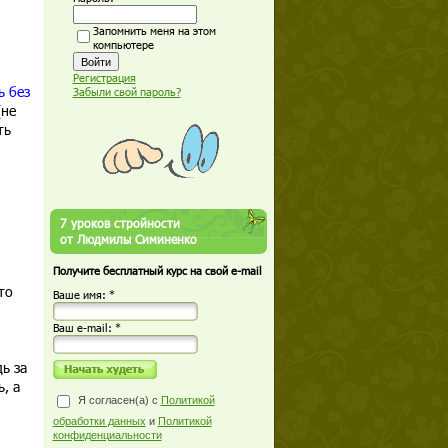
Запомнить меня на этом
компьютере
Регистрация
ь без
Забыли свой пароль?
(не
ть
7 уроков стройности
от Людмилы Симиненко
Получите бесплатный курс на свой e-mail
то
Ваше имя: *
Ваш е-mail: *
ь за
, а
Я согласен(а) с
Политикой
обработки данных
и
Политикой
конфиденциальности