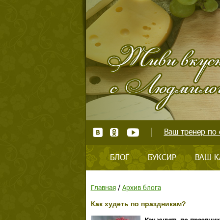
Ваш тренер по 
БЛОГ
БУКСИР
ВАШ К
Главная
/
Архив блога
Как худеть по праздникам?