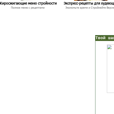
Жиросжигающие меню стройности
Экспресс-рецепты для худею
Полное меню с рецептами
Экономьте время и Стройнейте Вкусн
нс!
Прямо сейчас получи мои
7 уроков стройности
И
без голодных дие
начни немедленно худеть
таблеток
Первый урок - через 5 минут в твоем почтовом ящ