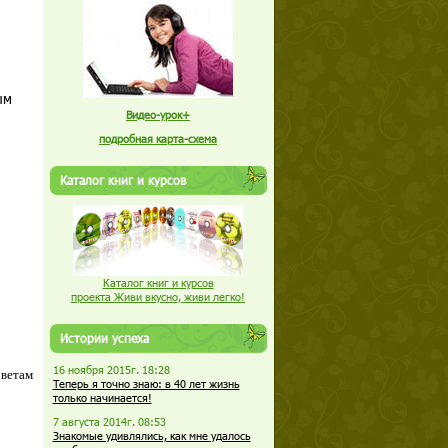
ым
Видео-урок+
подробная карта-схема
Каталог книг и курсов
Каталог книг и курсов
проекта Живи вкусно, живи легко!
Истории успеха
16 ноября 2015г. 18:28
оветам
Теперь я точно знаю: в 40 лет жизнь
только начинается!
7 августа 2014г. 08:53
Знакомые удивлялись, как мне удалось