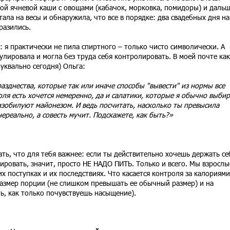
ой ячневой каши с овощами (кабачок, морковка, помидоры) и даль
тала на весы и обнаружила, что все в порядке: два свадебных дня на
тразились.
 я практически не пила спиртного – только чисто символически. А
улировала и могла без труда себя контролировать. В моей почте как
(буквально сегодня) Ольга:
азднества, которые так или иначе способы "вывести" из нормы все
оля есть хочется немеренно, да и салатики, которые я обычно выби
зобилуют майонезом. И ведь посчитать, насколько ты превысила
нереально, а совесть мучит. Подскажете, как быть?»
ть, что для тебя важнее: если ты действительно хочешь держать се
ировать, значит, просто НЕ НАДО ПИТЬ. Только и всего. Мы взрослы
х поступках и их последствиях. Что касается контроля за калориями
размер порции (не слишком превышать ее обычный размер) и на
ь, как только почувствуешь насыщение).