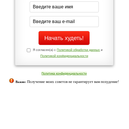
середине дня?
Да
Нет
Телефоны службы поддержки
+7 (909) 421-77-27
ованием cookies. Оставаясь с нами, вы соглашаетесь с нашей
 браузера.
Согласен
ательно вы
 фигуру и