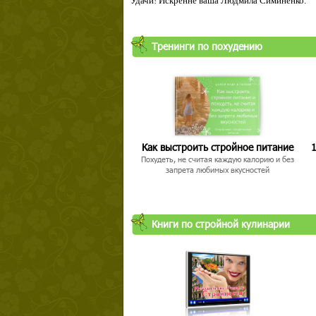
Удачи! Искренне ваша Людмила Симиненко.
Тренинги по похудению
Как выстроить стройное питание
1
Похудеть, не считая каждую калорию и без
запрета любимых вкусностей
Книги по стройной кулинарии