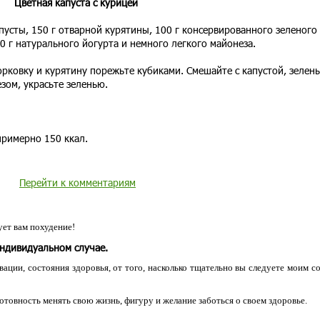
Цветная капуста с курицей
пусты, 150 г отварной курятины, 100 г консервированного зеленого
50 г натурального йогурта и немного легкого майонеза.
рковку и курятину порежьте кубиками. Смешайте с капустой, зелен
зом, украсьте зеленью.
примерно 150 ккал.
Перейти к комментариям
ет вам похудение!
индивидуальном случае.
ации, состояния здоровья, от того, насколько тщательно вы следуете моим с
 готовность менять свою жизнь, фигуру и желание заботься о своем здоровье.