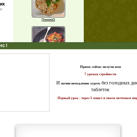
щих
о!
ПлоризО
X
Паприка, фаршированная чечевицей
т и
ике!
Рагу из баклажанов с нутом
Еще рецепты
Проверь себя
Часто ли вы чувствуете усталость в