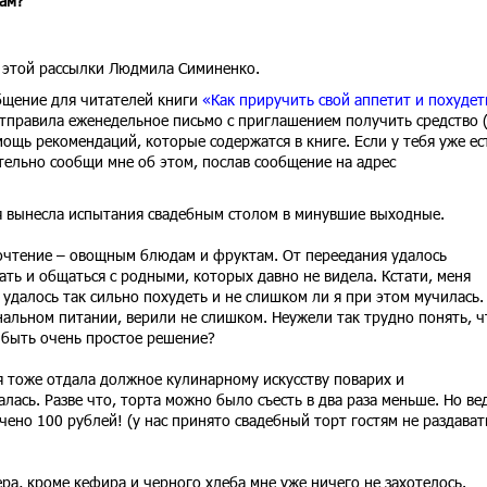
кам?
р этой рассылки Людмила Симиненко.
бщение для читателей книги
«Как приручить свой аппетит и похудет
отправила еженедельное письмо с приглашением получить средство 
ощь рекомендаций, которые содержатся в книге. Если у тебя уже ес
ательно сообщи мне об этом, послав сообщение на адрес
 я вынесла испытания свадебным столом в минувшие выходные.
почтение – овощным блюдам и фруктам. От переедания удалось
ать и общаться с родными, которых давно не видела. Кстати, меня
 удалось так сильно похудеть и не слишком ли я при этом мучилась.
нальном питании, верили не слишком. Неужели так трудно понять, ч
 быть очень простое решение?
 я тоже отдала должное кулинарному искусству поварих и
ась. Разве что, торта можно было съесть в два раза меньше. Но вед
ено 100 рублей! (у нас принято свадебный торт гостям не раздавать
ера, кроме кефира и черного хлеба мне уже ничего не захотелось.