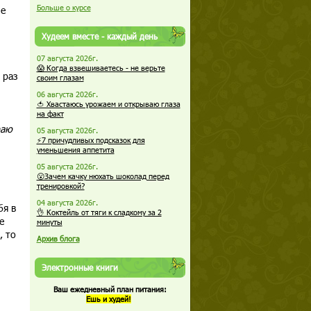
Больше о курсе
ше
Худеем вместе - каждый день
07 августа 2026г.
😱 Когда взвешиваетесь - не верьте
 раз
своим глазам
06 августа 2026г.
🍅 Хвастаюсь урожаем и открываю глаза
на факт
раю
05 августа 2026г.
⚡7 причудливых подсказок для
уменьшения аппетита
05 августа 2026г.
😮Зачем качку нюхать шоколад перед
тренировкой?
04 августа 2026г.
бя в
👌 Коктейль от тяги к сладкому за 2
е
минуты
, то
Архив блога
Электронные книги
Ваш ежедневный план питания:
Ешь и худей!