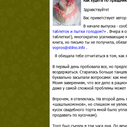
Как худеть по праздни
Здравствуйте!
Вас приветствует авто
В начале выпуска - соо
таблеток и пытки голодом?»
. Вчера я 
таблетки!), многократно усиливающие м
книга, но письмо ты не получила, обяз
vopros@stilno.info .
Я обещала тебе отчитаться в том, как
В первый день пробовала все, но пред
воздержаться. Старалась больше танцев
буквально засыпали вопросами: как мне
Моим заверениям, что все дело в рацио
даже у самой сложной проблемы может
Впрочем, я отвлеклась. На второй день
«шашлыкомэнов», но слишком не увлекал
кусок свадебного торта мной было уплач
продавать по кусочкам).
Торт был съеден в три часа дня. До веч