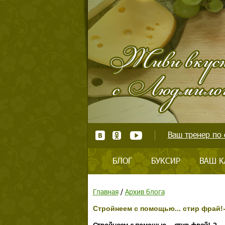
Ваш тренер по 
БЛОГ
БУКСИР
ВАШ К
Главная
/
Архив блога
Стройнеем с помощью... стир фрай!