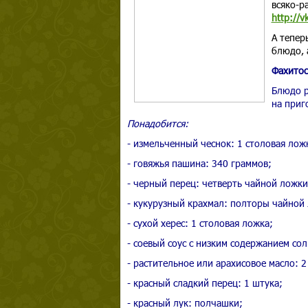
всяко-р
http://v
А тепер
блюдо, 
Фахитос
Блюдо р
на приг
Понадобится:
- измельченный чеснок: 1 столовая лож
- говяжья пашина: 340 граммов;
- черный перец: четверть чайной ложки
- кукурузный крахмал: полторы чайной
- сухой херес: 1 столовая ложка;
- соевый соус с низким содержанием сол
- растительное или арахисовое масло: 
- красный сладкий перец: 1 штука;
- красный лук: полчашки;