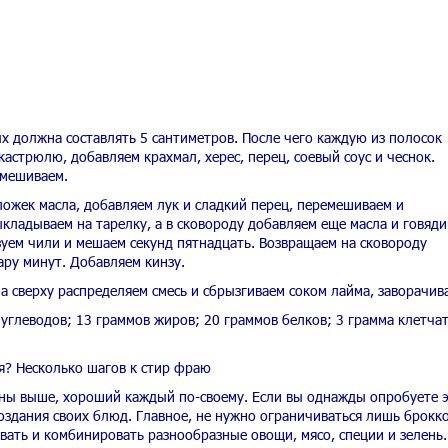
 должна составлять 5 сантиметров. После чего каждую из полосок
кастрюлю, добавляем крахмал, херес, перец, соевый соус и чеснок.
емешиваем.
ложек масла, добавляем лук и сладкий перец, перемешиваем и
ладываем на тарелку, а в сковороду добавляем еще масла и говяди
уем чили и мешаем секунд пятнадцать. Возвращаем на сковороду
ару минут. Добавляем кинзу.
а сверху распределяем смесь и сбрызгиваем соком лайма, заворачив
 углеводов; 13 граммов жиров; 20 граммов белков; 3 грамма клетчат
ая? Несколько шагов к стир фраю
ны выше, хороший каждый по-своему. Если вы однажды опробуете э
создания своих блюд. Главное, не нужно ограничиваться лишь брокк
вать и комбинировать разнообразные овощи, мясо, специи и зелень