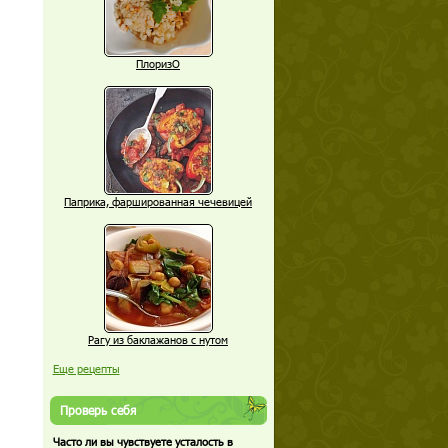
ПлоризО
Паприка, фаршированная чечевицей
Рагу из баклажанов с нутом
Еще рецепты
Проверь себя
Часто ли вы чувствуете усталость в