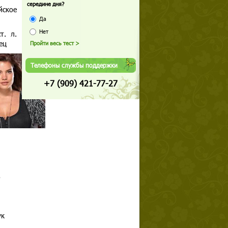
середине дня?
йское
Да
Нет
т. л.
рец
Телефоны службы поддержки
+7 (909) 421-77-27
о
ук