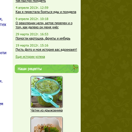
так быстро похудеть
4 апреля 2013г. 12:59
Как я перестала бояться еды и похудела
м,
9 апреля 2012г. 10:18
О революции цели, ветре перемен и о
тех
том, как далеко он меня унёс
29 марта 2012г. 16:53
Помогли картошка, фрукты и имбирь
19 марта 2012г. 15:16
Пусть фото и моя история вас вдохновят!
или
Еще истории успеха
Наши рецепты
и.
ем
Чатни из крыжовника