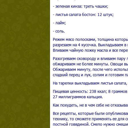
- зеленая кинза: треть чашки;
- листья салата бостон: 12 штук;
- лайм;
- соль.
Режем мясо полосками, толщина которых
разрезаем на 4 кусочка. Выкладываем в 
Вливаем чайную ложку масла и все пер
Разогреваем сковороду и вливаем пару 
обжариваем не более минуты. Овощи вык
Обжариваем минуту, после чего использ
сладкий перец и лук, солим и готовим п
На тарелки выкладываем листья салата, 
Пищевая ценность: 238 ккал; 8 граммов
27 миллиграммов кальция.
Как похудеть, не в чем себе не отказыв
Все рецепты, которые были опубликова
технику, то сможете применять ее для 
постной говядиной. Смело нужно смеши