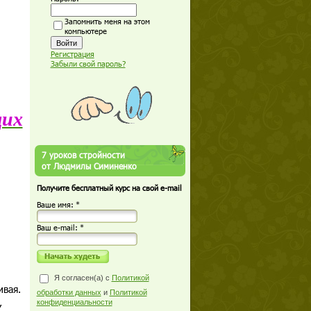
Запомнить меня на этом
компьютере
Регистрация
Забыли свой пароль?
щих
7 уроков стройности
от Людмилы Симиненко
Получите бесплатный курс на свой e-mail
Ваше имя: *
Ваш е-mail: *
Я согласен(а) с
Политикой
ивая.
обработки данных
и
Политикой
,
конфиденциальности