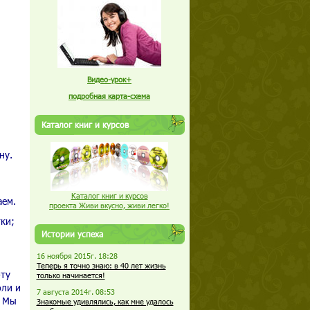
Видео-урок+
подробная карта-схема
Каталог книг и курсов
ну.
Каталог книг и курсов
аем.
проекта Живи вкусно, живи легко!
ки;
Истории успеха
16 ноября 2015г. 18:28
Теперь я точно знаю: в 40 лет жизнь
ту
только начинается!
оли и
7 августа 2014г. 08:53
. Мы
Знакомые удивлялись, как мне удалось