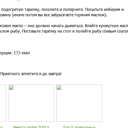
 подогретую тарелку, посолите и поперчите. Посыпьте имбирем и
ковину (иначе потом вы все забрызгаете горячим маслом).
совое масло – оно должно начать дымиться. Влейте кунжутное масл
лом рыбу. Поставьте тарелку на стол и полейте рыбу соевым соусо
орции: 173 ккал
Приятного аппетита и до завтра!
гу
Вместо кофе.ТОП-5
Топ-5 природных