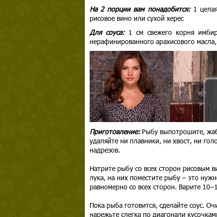
На 2 порции вам понадобится:
1 цела
рисовое вино или сухой херес
Для соуса:
1 см свежего корня имбиря
нерафинированного арахисового масла, 
Приготовление:
Рыбу выпотрошите, жаб
удаляйте ни плавники, ни хвост, ни го
надрезов.
Натрите рыбу со всех сторон рисовым ви
лука, на них поместите рыбу – это нуж
равномерно со всех сторон. Варите 10–1
Пока рыба готовится, сделайте соус. О
нарежьте слегка по диагонали кусочкам