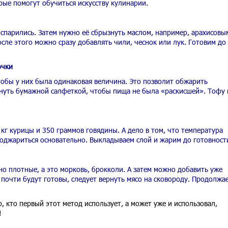
рые помогут обучиться искусству кулинарии.
испарились. Затем нужно её сбрызнуть маслом, например, арахисовы
сле этого можно сразу добавлять чили, чеснок или лук. Готовим до 
очки
обы у них была одинаковая величина. Это позволит обжарить
нуть бумажной салфеткой, чтобы пища не была «раскисшей». Тофу 
 кг курицы и 350 граммов говядины. А дело в том, что температура
поджариться основательно. Выкладываем слой и жарим до готовност
о плотные, а это морковь, брокколи. А затем можно добавить уже
почти будут готовы, следует вернуть мясо на сковороду. Продолжа
, кто первый этот метод использует, а может уже и использовал,
!