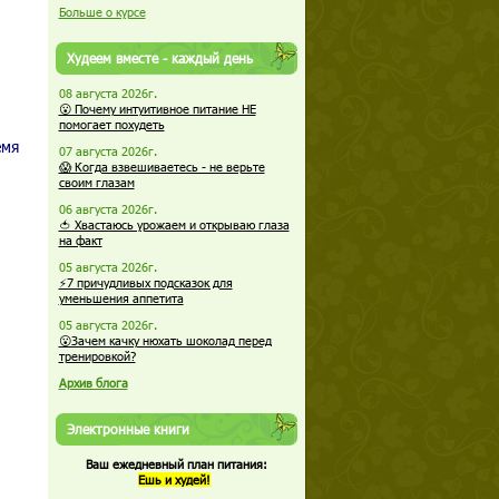
Больше о курсе
Худеем вместе - каждый день
08 августа 2026г.
😮 Почему интуитивное питание НЕ
помогает похудеть
емя
07 августа 2026г.
😱 Когда взвешиваетесь - не верьте
своим глазам
06 августа 2026г.
🍅 Хвастаюсь урожаем и открываю глаза
на факт
05 августа 2026г.
⚡7 причудливых подсказок для
уменьшения аппетита
05 августа 2026г.
😮Зачем качку нюхать шоколад перед
тренировкой?
Архив блога
Электронные книги
Ваш ежедневный план питания:
Ешь и худей!