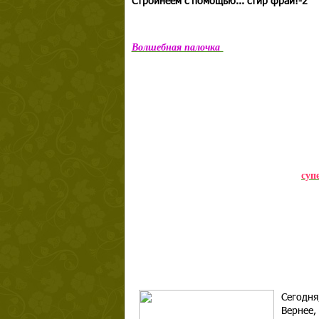
Стройнеем с помощью... стир фрай!-2
Волшебная палочка
суп
Сегодня
Вернее,