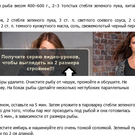
я рыба весом 400–600 г., 2–3 толстых стебля зеленого лука, кита
, 2 стебля зеленого лука, 3 ст. л. светлого соевого соуса, 2 с
2 ст. л. темного кунжутного масла, соль, свежемолотый черный пе
ры удалите. Очистите рыбу от чешуи, промойте и обсушите. Не
лову. На боках рыбы сделайте несколько неглубоких параллельных
ном, оставьте на 5 мин. Затем уложите в пароварку стебли зеленог
но для того, чтобы пар мог проходить под рыбой и она готовилась
5 мин., в зависимости от размера рыбы.
чистите имбирь и нашинкуйте его очень тонкой соломкой. Зеленый л
и по 2 см длиной.