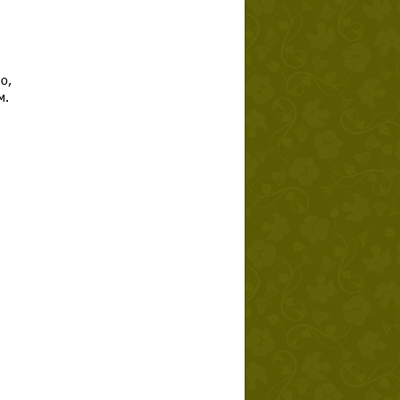
о,
м.