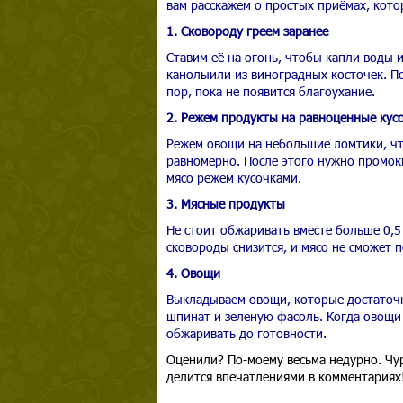
вам расскажем о простых приёмах, кото
1. Сковороду греем заранее
Ставим её на огонь, чтобы капли воды 
канолыили из виноградных косточек. По
пор, пока не появится благоухание.
2. Режем продукты на равноценные кус
Режем овощи на небольшие ломтики, чт
равномерно. После этого нужно промок
мясо режем кусочками.
3. Мясные продукты
Не стоит обжаривать вместе больше 0,5
сковороды снизится, и мясо не сможет 
4. Овощи
Выкладываем овощи, которые достаточн
шпинат и зеленую фасоль. Когда овощи 
обжаривать до готовности.
Оценили? По-моему весьма недурно. Чур
делится впечатлениями в комментариях