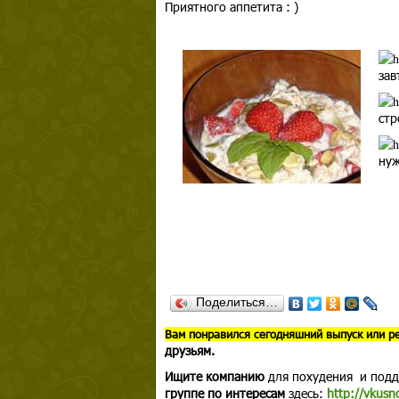
Приятного аппетита : )
зав
стр
нуж
Поделиться…
В
ам понравился сегодняшний выпуск или р
друзьям.
Ищите компанию
для похудения и под
группе по интересам
здесь:
http://vkusn