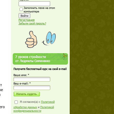
Запомнить меня на этом
компьютере
Регистрация
Забыли свой пароль?
7 уроков стройности
от Людмилы Симиненко
Получите бесплатный курс на свой e-mail
Ваше имя: *
Ваш е-mail: *
от
же
м
Я согласен(а) с
Политикой
его
обработки данных
и
Политикой
конфиденциальности