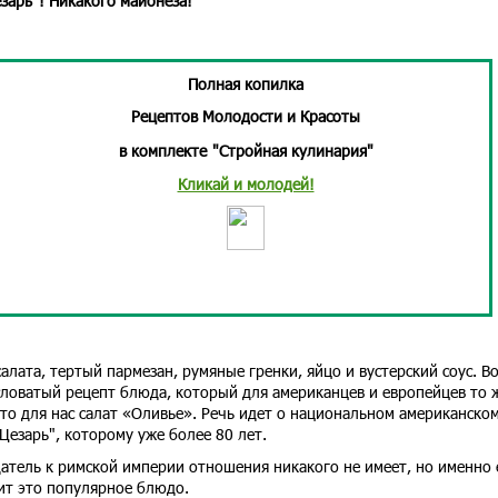
езарь"! Никакого майонеза!
Полная копилка
Рецептов Молодости и Красоты
в комплекте
"Стройная кулинария"
Кликай и молодей!
салата, тертый пармезан, румяные гренки, яйцо и вустерский соус. В
ловатый рецепт блюда, который для американцев и европейцев то 
что для нас салат «Оливье». Речь идет о национальном американско
"Цезарь", которому уже более 80 лет.
датель к римской империи отношения никакого не имеет, но именно 
ит это популярное блюдо.