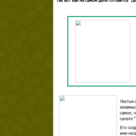
Так вот как на самом деле готовится "Ц
Листья 
незамыс
самое, 
салате 
Его соз
имя нос