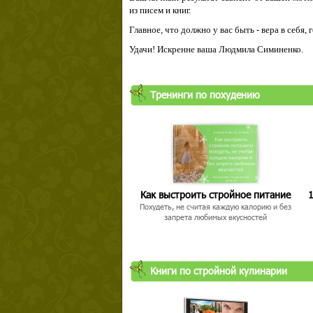
из писем и книг.
Главное, что должно у вас быть - вера в себя,
Удачи! Искренне ваша Людмила Симиненко.
Твой ша
Тренинги по похудению
Как выстроить стройное питание
1
Похудеть, не считая каждую калорию и без
запрета любимых вкусностей
Книги по стройной кулинарии