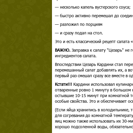
— несколько капель вустерского соуса;
— быстро активно перемешал до соедин
— разложил по порциям
— и сразу подал на стол.
Это и есть классический рецепт салата 
ВАЖНО.
Заправка к салату "Цезарь" не 
ингредиентов салата.
Впоследствии Цезарь Кардини стал пере
перемешанный салат добавлять их, а во
первый раз смешал сразу все вместе в о
Кстати!!!
Кардини использовал кулинарн
отваренные ровно 1 минуту в большом к
остывшие 10-15 минут при комнатной те
особые свойства. Это и обеспечивает ос
(Если яйца хранились в холодильнике,
для согревания до комнатной температу
яиц можно также использовать их 30-ми
хорошо подсоленной воды, обязательно 