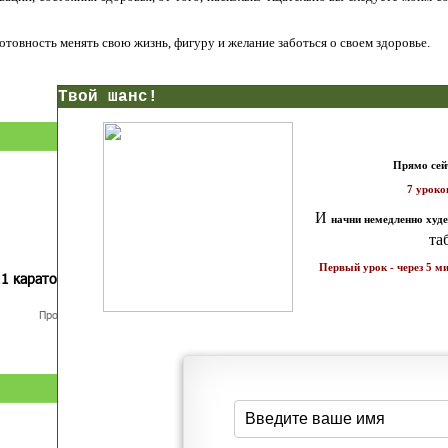
 готовность менять свою жизнь, фигуру и желание заботься о своем здоровье.
нс!
Прямо сейчас получи мои
7 уроков стройности
И
без голодных дие
начни немедленно худеть
таблеток
Первый урок - через 5 минут в твоем почтовом ящ
1 каратов стройности для занятых
Как запустить жиросжигание з
бизнес-леди
дней
Простая система похудения
Готовый план-сценарий