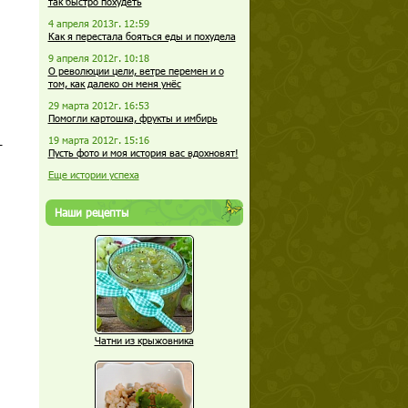
так быстро похудеть
4 апреля 2013г. 12:59
Как я перестала бояться еды и похудела
9 апреля 2012г. 10:18
О революции цели, ветре перемен и о
том, как далеко он меня унёс
29 марта 2012г. 16:53
Помогли картошка, фрукты и имбирь
19 марта 2012г. 15:16
т
Пусть фото и моя история вас вдохновят!
Еще истории успеха
Наши рецепты
Чатни из крыжовника