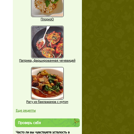
ПлоризО
Паприка, фаршированная чечевицей
Рагу из баклажанов с нутом
Еще рецепты
Проверь себя
Часто ли вы чувствуете усталость в