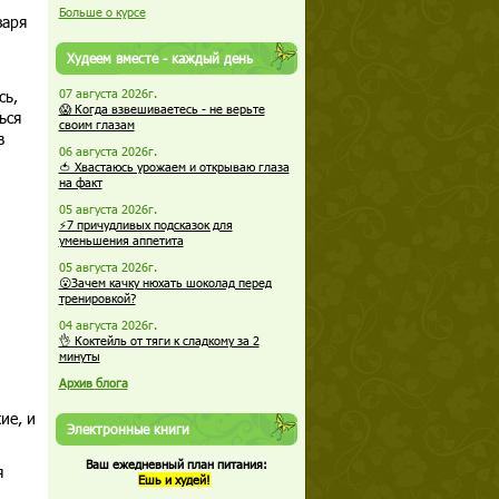
Больше о курсе
заря
Худеем вместе - каждый день
сь,
07 августа 2026г.
😱 Когда взвешиваетесь - не верьте
ься
своим глазам
в
06 августа 2026г.
🍅 Хвастаюсь урожаем и открываю глаза
на факт
05 августа 2026г.
⚡7 причудливых подсказок для
уменьшения аппетита
05 августа 2026г.
😮Зачем качку нюхать шоколад перед
тренировкой?
04 августа 2026г.
👌 Коктейль от тяги к сладкому за 2
минуты
Архив блога
ие, и
Электронные книги
Ваш ежедневный план питания:
я
Ешь и худей!