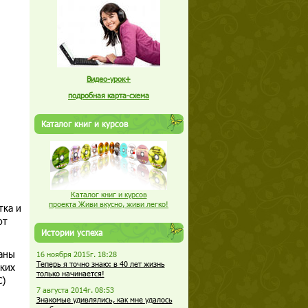
Видео-урок+
подробная карта-схема
Каталог книг и курсов
Каталог книг и курсов
проекта Живи вкусно, живи легко!
тка и
ют
Истории успеха
аны
16 ноября 2015г. 18:28
Теперь я точно знаю: в 40 лет жизнь
аких
только начинается!
С)
7 августа 2014г. 08:53
Знакомые удивлялись, как мне удалось