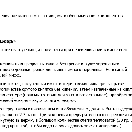
ения оливкового масла с яйцами и обволакивания компонентов,
«Цезарь».
готовится отдельно, а получается при перемешивании в миске всех
мешивать ингредиенты салата без гренок и в уже хорошенько
т после добавки гренок лишь еще немного перемешав. Но в самый
дной миске.
ый секрет, полученный им от матери: свежие яйца для заправки,
оличестве крутого кипятка без кипения, затем извлеченные из кипя
мпературе (пока мы готовим для салата все остальное), приобрета
новной «секрет» вкуса салата «Цезарь».
 то перед таким отвариванием они обязательно должны быть выдерж
ры около 2-3 часов. Для ускорения предварительного согревания т
нутную выдержку в большом количестве слегка тепловатой (30 гр. 
под крышкой, чтобы вода не охлаждалась за счет испарения.)