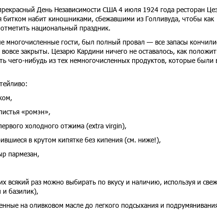
прекрасный День Независимости США 4 июля 1924 года ресторан Це
я битком набит киношниками, сбежавшими из Голливуда, чтобы как
 отметить национальный праздник.
е многочисленные гости, был полный провал — все запасы кончили
 вовсе закрыты. Цезарю Кардини ничего не оставалось, как положит
ть чего-нибудь из тех немногочисленных продуктов, которые были 
тейливо:
ком,
листья «ромэн»,
рвого холодного отжима (extra virgin),
ившиеся в крутом кипятке без кипения (см. ниже!),
р пармезан,
х всякий раз можно выбирать по вкусу и наличию, используя и свеж
 и базилик),
енные на оливковом масле до легкого подсыхания и подрумянивани