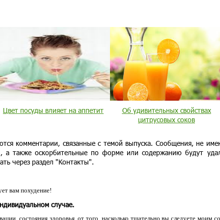
Цвет посуды влияет на аппетит
Об удивительных свойствах
цитрусовых соков
ются комментарии, связанные с темой выпуска. Сообщения, не им
и, а также оскорбительные по форме или содержанию будут уда
ать через раздел "Контакты".
ет вам похудение!
индивидуальном случае.
ации, состояния здоровья, от того, насколько тщательно вы следуете моим с