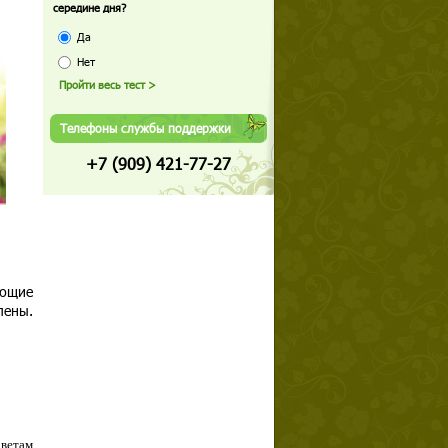
середине дня?
Да
Нет
Телефоны службы поддержки
+7 (909) 421-77-27
еющие
лены.
оветам