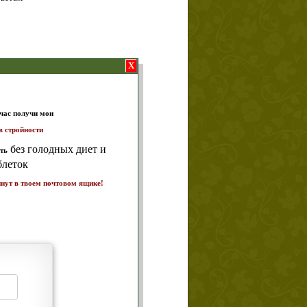
X
т и
ике!
а 7