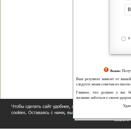
Я согласен(а
Политик
Полити
Получение моих 
Важно:
Ваш результат зависит от вашей мотивации
следуете моим советам из писем и книг.
Главное, что должно у вас быть - вер
желание заботься о своем здоровье.
Чтобы сделать сайт удобнее, осуществляется обработка и
Удачи! Искрен
cookies. Оставаясь с нами, вы соглашаетесь с нашей
полит
вашего 