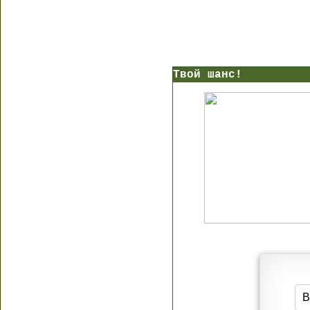
Твой шанс!