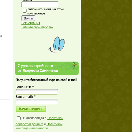
Запомнить меня на этом
компьютере
.
Регистрация
Забыли свой пароль?
и
7 уроков стройности
от Людмилы Симиненко
Получите бесплатный курс на свой e-mail
Ваше имя: *
Ваш е-mail: *
Я согласен(а) с
Политикой
обработки данных
и
Политикой
конфиденциальности