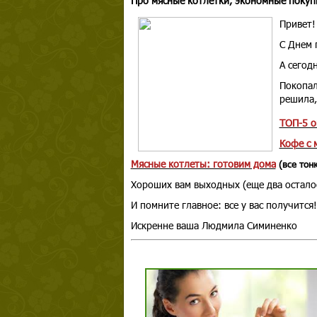
Про мясные котлетки, экономные покупк
Привет!
С Днем 
А сегод
Покопал
решила,
ТОП-5 о
Кофе с 
Мясные котлеты: готовим дома
(все тонк
Хороших вам выходных (еще два осталос
И помните главное: все у вас получится!
Искренне ваша Людмила Симиненко