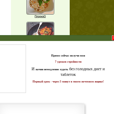
ПлоризО
X
Паприка, фаршированная чечевицей
т и
ике!
Рагу из баклажанов с нутом
Еще рецепты
Проверь себя
Часто ли вы чувствуете усталость в