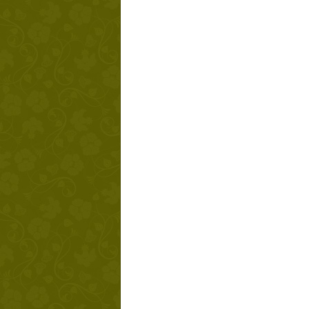
Твой ша