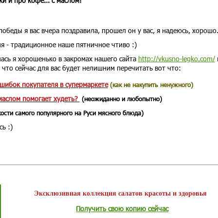
и и про кофе... с маслом!
победы я вас вчера поздравила, прошел он у вас, я надеюсь, хорошо
ня - традиционное наше пятничное чтиво :)
ась я хорошенько в закромах нашего сайта
http://vkusno-legko.com/
 что сейчас для вас будет нелишним перечитать вот что:
шибок покупателя в супермаркете
(как не накупить ненужного)
маслом помогает худеть?
(неожиданно и любопытно)
ости самого популярного на Руси мясного блюда)
ь :)
Эксклюзивная коллекция салатов красоты и здоровья
Получить свою копию сейчас