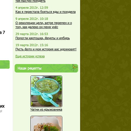
так быстро похудеть
4 апреля 2013г. 12:59
Как я перестала бояться еды и похудела
9 апреля 2012г. 10:18
О революции цели, ветре перемен и о
том, как далеко он меня унёс
а 7
29 марта 2012г. 16:53
Помогли картошка, фрукты и имбирь
19 марта 2012г. 15:16
Пусть фото и моя история вас вдохновят!
Еще истории успеха
Наши рецепты
щих
Чатни из крыжовника
о!