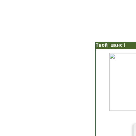
нс!
Прямо сейчас получи мои
7 уроков стройности
И
без голодных дие
начни немедленно худеть
таблеток
Первый урок - через 5 минут в твоем почтовом ящ