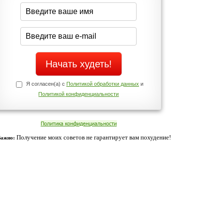
середине дня?
Да
Нет
Телефоны службы поддержки
+7 (909) 421-77-27
ованием cookies. Оставаясь с нами, вы соглашаетесь с нашей
 браузера.
Согласен
ательно вы
 фигуру и