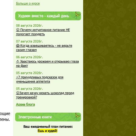
Больше о курсе
Худеем вместе - каждый день
08 августа 2026г.
😮 Почему интуитивное питание НЕ
помогает похудеть
07 августа 2026г.
😱 Когда взвешиваетесь - не верьте
своим глазам
06 августа 2026г.
🍅 Хвастаюсь урожаем и открываю глаза
на факт
05 августа 2026г.
⚡7 причудливых подсказок для
уменьшения аппетита
05 августа 2026г.
😮Зачем качку нюхать шоколад перед
тренировкой?
Архив блога
еющие
Электронные книги
лены.
Ваш ежедневный план питания:
Ешь и худей!