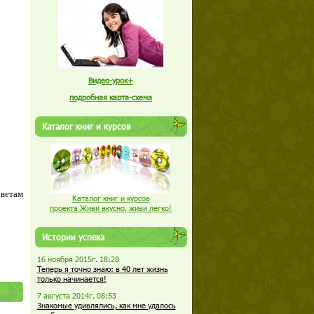
Видео-урок+
подробная карта-схема
Каталог книг и курсов
оветам
Каталог книг и курсов
проекта Живи вкусно, живи легко!
Истории успеха
16 ноября 2015г. 18:28
Теперь я точно знаю: в 40 лет жизнь
только начинается!
7 августа 2014г. 08:53
Знакомые удивлялись, как мне удалось