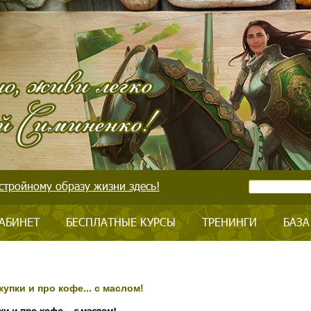
стройному образу жизни здесь!
АБИНЕТ
БЕСПЛАТНЫЕ КУРСЫ
ТРЕНИНГИ
БАЗА
упки и про кофе... с маслом!