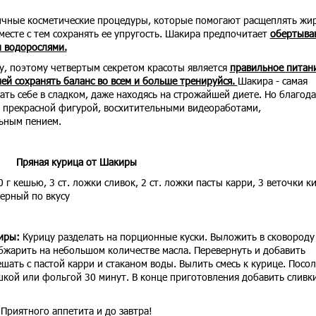
зличные косметические процедуры, которые помогают расщеплять жи
месте с тем сохранять ее упругость. Шакира предпочитает
обертыва
и водорослями.
у, поэтому четвертым секретом красоты является
правильное питан
мей сохранять баланс во всем и больше тренируйся.
Шакира - самая
ать себе в сладком, даже находясь на строжайшей диете. Но благод
й прекрасной фигурой, восхитительными видеоработами,
ьным пением.
Пряная курица от Шакиры
0 г кешью, 3 ст. ложки сливок, 2 ст. ложки пасты карри, 3 веточки к
черный по вкусу
иры:
Курицу разделать на порционные куски. Выложить в сковороду
бжарить на небольшом количестве масла. Перевернуть и добавить
шать с пастой карри и стаканом воды. Вылить смесь к курице. Посол
шкой или фольгой 30 минут. В конце приготовления добавить сливк
Приятного аппетита и до завтра!