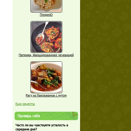
ПлоризО
Паприка, фаршированная чечевицей
Рагу из баклажанов с нутом
Еще рецепты
Проверь себя
Часто ли вы чувствуете усталость в
середине дня?