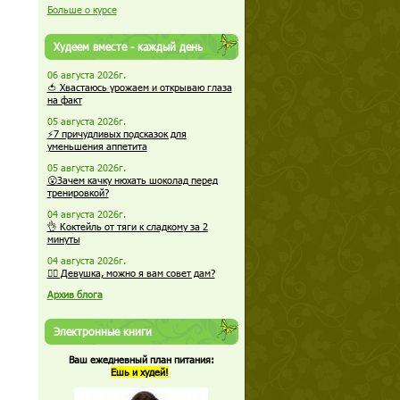
Больше о курсе
Худеем вместе - каждый день
06 августа 2026г.
🍅 Хвастаюсь урожаем и открываю глаза
на факт
05 августа 2026г.
⚡7 причудливых подсказок для
уменьшения аппетита
05 августа 2026г.
😮Зачем качку нюхать шоколад перед
тренировкой?
04 августа 2026г.
👌 Коктейль от тяги к сладкому за 2
минуты
04 августа 2026г.
🏋️‍♀️ Девушка, можно я вам совет дам?
Архив блога
Электронные книги
Ваш ежедневный план питания:
Ешь и худей!