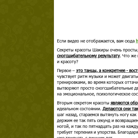
Если видео не отображается, вам сюда
h
Секреты красоты Шакиры очень просты
сногсшибательному результату
. Что же
и красоту?
Первое –
это танцы, а конкретнее - вос
чувствует ритм музыки и может двигать
тренировками, во время которых оттачи
вытворяют просто сногсшибательные д
на эмоциональное, психологическое со
Вторым секретом красоты
являются об
идеальном состоянии.
Делаются они та
шаг назад, стараемся вытянуть ногу ка
держим ее так пять секунд и возвращае
ногой, и так по пятнадцать раз на каж
требует терпения и упорства. Благодаря
уже тридцать с лишним лет.