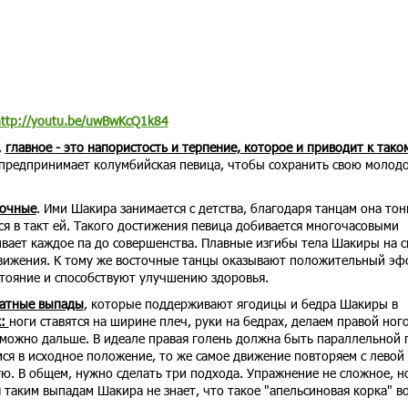
ttp://youtu.be/uwBwKcQ1k84
,
главное - это напористость и терпение, которое и приводит к тако
 предпринимает колумбийская певица, чтобы сохранить свою молод
точные
. Ими Шакира занимается с детства, благодаря танцам она тон
ся в такт ей. Такого достижения певица добивается многочасовыми
вает каждое па до совершенства. Плавные изгибы тела Шакиры на с
вижения. К тому же восточные танцы оказывают положительный эф
стояние и способствуют улучшению здоровья.
ратные выпады
, которые поддерживают ягодицы и бедра Шакиры в
к:
ноги ставятся на ширине плеч, руки на бедрах, делаем правой ног
к можно дальше. В идеале правая голень должна быть параллельной 
мся в исходное положение, то же самое движение повторяем с левой
дую. В общем, нужно сделать три подхода. Упражнение не сложное, н
 таким выпадам Шакира не знает, что такое "апельсиновая корка" в