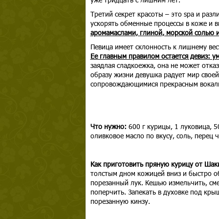
Третий секрет красоты – это spa и ра
ускорять обменные процессы в коже и в
аромамаслами, глиной, морской солью 
Певица имеет склонность к лишнему вес
Ее главным правилом остается девиз: у
заядлая сладкоежка, она не может отказ
образу жизни девушка радует мир свое
сопровождающимися прекрасным вокал
Что нужно:
600 г курицы, 1 луковица, 5
оливковое масло по вкусу, соль, перец 
Как приготовить пряную курицу от Шак
толстым дном кожицей вниз и быстро о
порезанный лук. Кешью измельчить, сме
поперчить. Запекать в духовке под кры
порезанную кинзу.