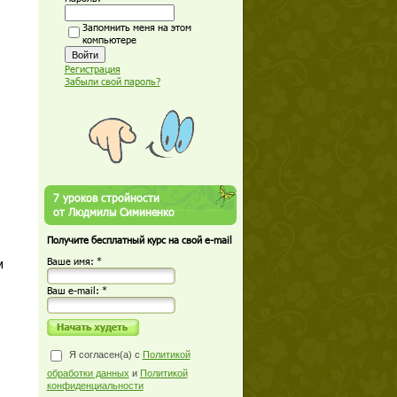
Запомнить меня на этом
компьютере
Регистрация
Забыли свой пароль?
7 уроков стройности
от Людмилы Симиненко
Получите бесплатный курс на свой e-mail
м
Ваше имя: *
Ваш е-mail: *
Я согласен(а) с
Политикой
обработки данных
и
Политикой
конфиденциальности