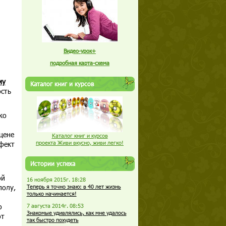
Видео-урок+
подробная карта-схема
му
Каталог книг и курсов
ость
ко
цене
Каталог книг и курсов
фект
проекта Живи вкусно, живи легко!
Истории успеха
ой
16 ноября 2015г. 18:28
полу,
Теперь я точно знаю: в 40 лет жизнь
только начинается!
о
7 августа 2014г. 08:53
Знакомые удивлялись, как мне удалось
от
так быстро похудеть