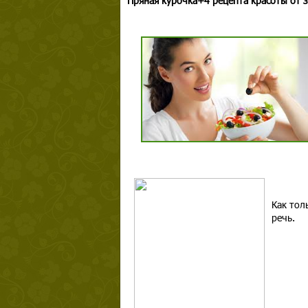
Пряная курочка+4 рецепта красоты от 
Как тол
речь.