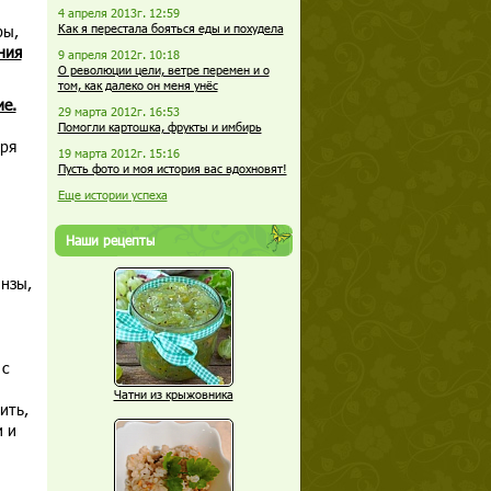
4 апреля 2013г. 12:59
ры,
Как я перестала бояться еды и похудела
ния
9 апреля 2012г. 10:18
О революции цели, ветре перемен и о
том, как далеко он меня унёс
ие.
29 марта 2012г. 16:53
Помогли картошка, фрукты и имбирь
аря
19 марта 2012г. 15:16
Пусть фото и моя история вас вдохновят!
Еще истории успеха
Наши рецепты
инзы,
 с
Чатни из крыжовника
ить,
и и