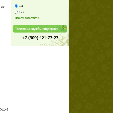
Да
етях:
Нет
Телефоны службы поддержки
+7 (909) 421-77-27
еющие