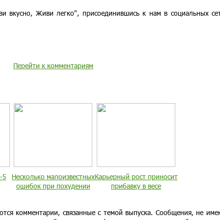
ви вкусно, Живи легко", присоединившись к нам в социальных с
Перейти к комментариям
-5
Несколько малоизвестных
Карьерный рост приносит
ошибок при похудении
прибавку в весе
ются комментарии, связанные с темой выпуска. Сообщения, не им