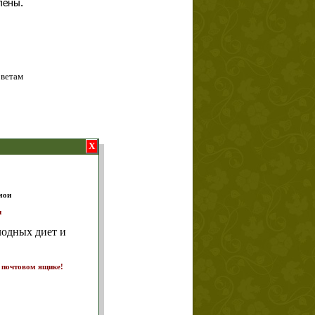
лены.
оветам
X
т и
ике!
а 7