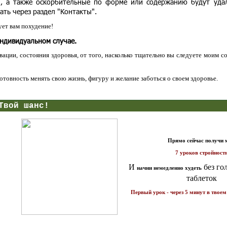
и, а также оскорбительные по форме или содержанию будут уда
ать через раздел "Контакты".
ет вам похудение!
индивидуальном случае.
ации, состояния здоровья, от того, насколько тщательно вы следуете моим с
 готовность менять свою жизнь, фигуру и желание заботься о своем здоровье.
нс!
Прямо сейчас получи мои
7 уроков стройности
И
без голодных дие
начни немедленно худеть
таблеток
Первый урок - через 5 минут в твоем почтовом ящ
1 каратов стройности для занятых
Как запустить жиросжигание з
бизнес-леди
дней
Простая система похудения
Готовый план-сценарий