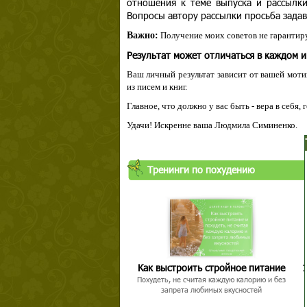
отношения к теме выпуска и рассылк
Вопросы автору рассылки просьба задав
Важно:
Получение моих советов не гарантиру
Результат может отличаться в каждом 
Ваш личный результат зависит от вашей мотив
из писем и книг.
Главное, что должно у вас быть - вера в себя,
Удачи! Искренне ваша Людмила Симиненко.
Твой ша
Тренинги по похудению
Как выстроить стройное питание
1
Похудеть, не считая каждую калорию и без
запрета любимых вкусностей