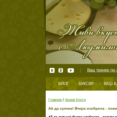
Ваш тренер по 
БЛОГ
БУКСИР
ВАШ К
Главная
/
Архив блога
Ай да супчик! Вчера изобрела - лови