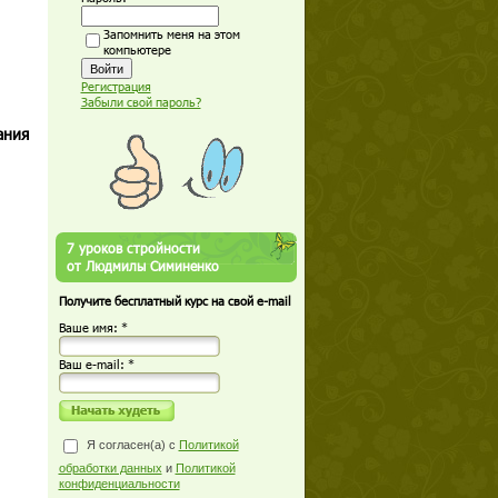
Запомнить меня на этом
компьютере
Регистрация
Забыли свой пароль?
ания
7 уроков стройности
от Людмилы Симиненко
Получите бесплатный курс на свой e-mail
Ваше имя: *
Ваш е-mail: *
Я согласен(а) с
Политикой
обработки данных
и
Политикой
конфиденциальности