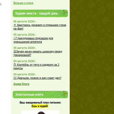
Больше о курсе
Худеем вместе - каждый день
06 августа 2026г.
🍅 Хвастаюсь урожаем и открываю глаза
на факт
05 августа 2026г.
⚡7 причудливых подсказок для
уменьшения аппетита
05 августа 2026г.
😮Зачем качку нюхать шоколад перед
тренировкой?
04 августа 2026г.
👌 Коктейль от тяги к сладкому за 2
минуты
04 августа 2026г.
🏋️‍♀️ Девушка, можно я вам совет дам?
Архив блога
Электронные книги
Ваш ежедневный план питания:
Ешь и худей!