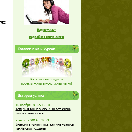
етях:
Видео-урок+
подробная карта-схема
Каталог книг и курсов
Каталог книг и курсов
проекта Живи вкусно, живи легко!
Истории успеха
16 ноября 2015г. 18:28
Теперь я точно знаю: в 40 лет жизнь
только начинается!
7 августа 2014г. 08:53
Знакомые удивлялись, как мне удалось
так быстро похудеть