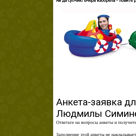
Ай да супчик! Вчера изобрела - ловите 