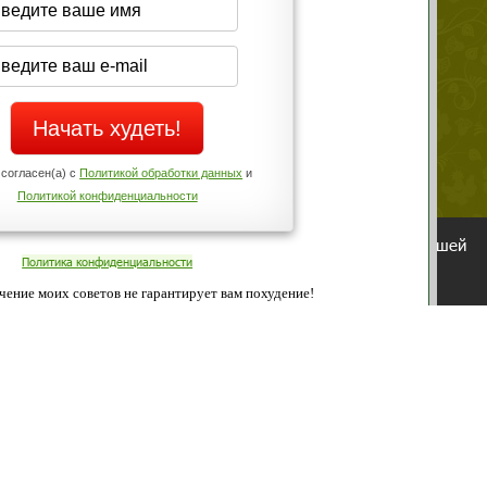
Да
Нет
Телефоны службы поддержки
+7 (909) 421-77-27
ованием cookies. Оставаясь с нами, вы соглашаетесь с нашей
 браузера.
Согласен
ательно вы
 фигуру и