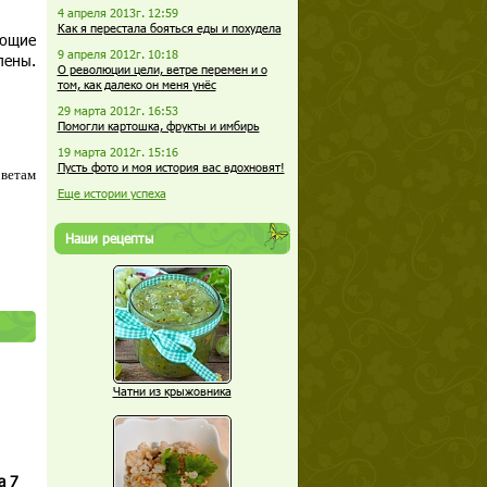
4 апреля 2013г. 12:59
Как я перестала бояться еды и похудела
еющие
9 апреля 2012г. 10:18
лены.
О революции цели, ветре перемен и о
том, как далеко он меня унёс
29 марта 2012г. 16:53
Помогли картошка, фрукты и имбирь
19 марта 2012г. 15:16
Пусть фото и моя история вас вдохновят!
оветам
Еще истории успеха
Наши рецепты
Чатни из крыжовника
а 7