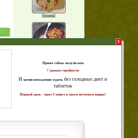
ПлоризО
X
Паприка, фаршированная чечевицей
щих
т и
о!
ике!
Рагу из баклажанов с нутом
Еще рецепты
Проверь себя
Часто ли вы чувствуете усталость в
середине дня?