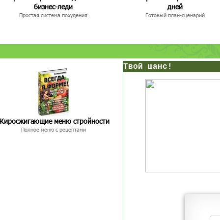
бизнес-леди
дней
Простая система похудения
Готовый план-сценарий
нс!
Прямо сейчас получи мои
7 уроков стройности
Жиросжигающие меню стройности
Экспресс-рецепты для худею
И
без голодных дие
начни немедленно худеть
Полное меню с рецептами
Экономьте время и Стройнейте Вкусн
таблеток
Первый урок - через 5 минут в твоем почтовом ящ