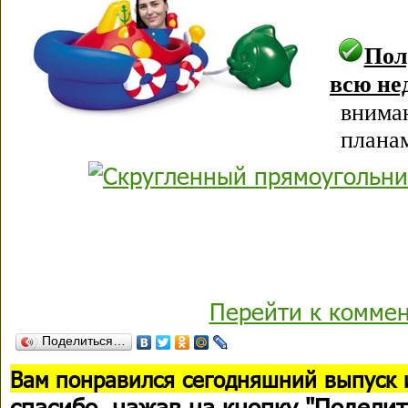
Пол
всю не
внима
планам
Перейти к комме
Поделиться…
В
ам понравился сегодняшний выпуск 
спасибо
, нажав на кнопку "Поделит