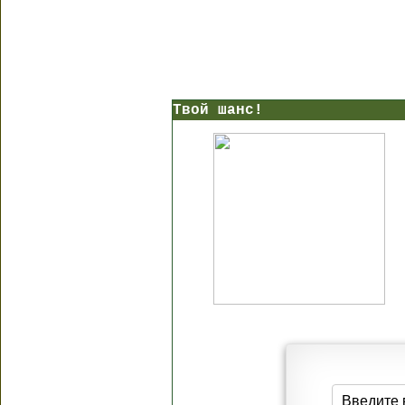
Твой шанс!