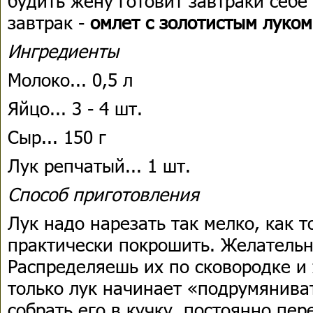
будить жену готовит завтраки себ
завтрак -
омлет с золотистым луком
Ингредиенты
Молоко... 0,5 л
Яйцо... 3 - 4 шт.
Сыр... 150 г
Лук репчатый... 1 шт.
Способ приготовления
Лук надо нарезать так мелко, как т
практически покрошить. Желательн
Распределяешь их по сковородке и
только лук начинает «подрумянива
собрать его в кучку, постоянно пе