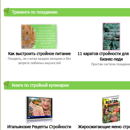
Тренинги по похудению
Как выстроить стройное питание
11 каратов стройности для
бизнес-леди
Похудеть, не считая каждую калорию и без
запрета любимых вкусностей
Простая система похудени
Книги по стройной кулинарии
Итальянские Рецепты Стройности
Жиросжигающие меню стр