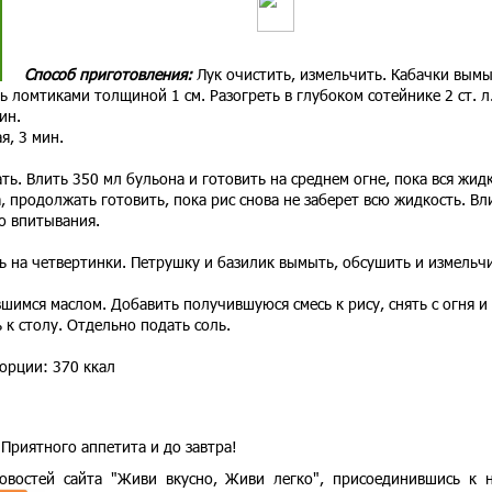
Способ приготовления:
Лук очистить, измельчить. Кабачки вымы
ь ломтиками толщиной 1 см. Разогреть в глубоком сотейнике 2 ст. л
ин.
я, 3 мин.
ть. Влить 350 мл бульона и готовить на среднем огне, пока вся жид
, продолжать готовить, пока рис снова не заберет всю жидкость. Вл
о впитывания.
ь на четвертинки. Петрушку и базилик вымыть, обсушить и измельчи
шимся маслом. Добавить получившуюся смесь к рису, снять с огня и
к столу. Отдельно подать соль.
орции: 370 ккал
Приятного аппетита и до завтра!
востей сайта "Живи вкусно, Живи легко", присоединившись к 