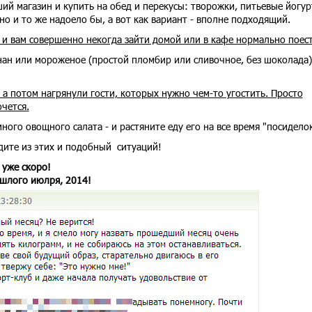
ий магазин и купить на обед и перекусы: творожки, питьевые йогур
о и то же надоело бы, а вот как вариант - вполне подходящий.
м и вам совершенно некогда зайти домой или в кафе нормально поес
нан или мороженое (простой пломбир или сливочное, без шоколада)
 а потом нагрянули гости, которых нужно чем-то угостить. Просто
очется.
ого овощного салата - и растяните еду его на все время "посиделок
одите из этих и подобный ситуаций!
 уже скоро!
ошлого июлря, 2014!