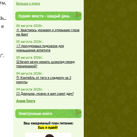
ты,
Больше о курсе
Худеем вместе - каждый день
ть.
 и
06 августа 2026г.
🍅 Хвастаюсь урожаем и открываю глаза
на факт
05 августа 2026г.
⚡7 причудливых подсказок для
уменьшения аппетита
".
05 августа 2026г.
😮Зачем качку нюхать шоколад перед
тренировкой?
04 августа 2026г.
👌 Коктейль от тяги к сладкому за 2
минуты
04 августа 2026г.
🏋️‍♀️ Девушка, можно я вам совет дам?
Архив блога
Электронные книги
Ваш ежедневный план питания:
Ешь и худей!