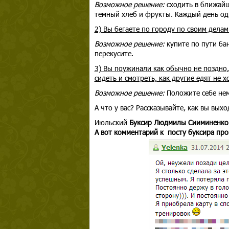
Возможное решение:
сходить в ближайш
темный хлеб и фрукты. Каждый день одн
2) Вы бегаете по городу по своим дела
Возможное решение:
купите по пути ба
перекусите.
3) Вы поужинали как обычно не поздно,
сидеть и смотреть, как другие едят не х
Возможное решение:
Положите себе немн
А что у вас? Рассказывайте, как вы вых
Июльский
Буксир Людмилы Сииминенко
А вот комментарий к посту буксира пр