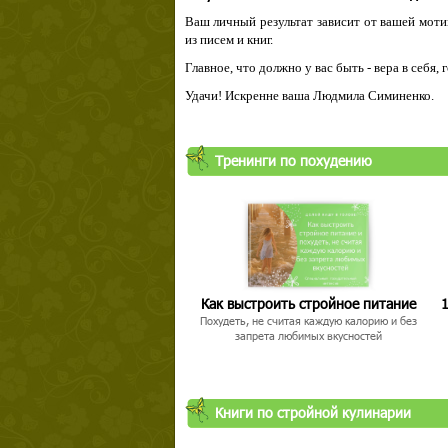
Ваш личный результат зависит от вашей мотив
из писем и книг.
Главное, что должно у вас быть - вера в себя,
Удачи! Искренне ваша Людмила Симиненко.
Твой ша
Тренинги по похудению
Как выстроить стройное питание
1
Похудеть, не считая каждую калорию и без
запрета любимых вкусностей
Книги по стройной кулинарии