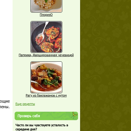
ПлоризО
Паприка, фаршированная чечевицей
Рагу из баклажанов с нутом
еющие
Еще рецепты
лены.
Проверь себя
Часто ли вы чувствуете усталость в
середине дня?