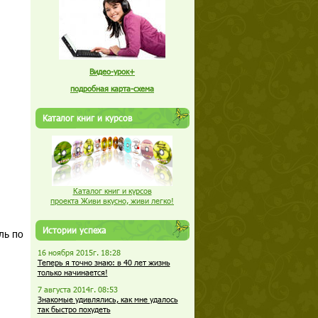
Видео-урок+
подробная карта-схема
Каталог книг и курсов
Каталог книг и курсов
проекта Живи вкусно, живи легко!
Истории успеха
ль по
16 ноября 2015г. 18:28
Теперь я точно знаю: в 40 лет жизнь
только начинается!
7 августа 2014г. 08:53
Знакомые удивлялись, как мне удалось
так быстро похудеть