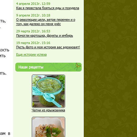
4 апреля 2013г. 12:59
Как я перестала бояться еды и похудела
9 апреля 2012г. 10:18
О революции цели, ветре перемен и о
ть,
том, как далеко он меня унёс
.
29 марта 2012г. 16:53
Помогли картошка, фрукты и имбирь
19 марта 2012г. 15:16
Пусть фото и моя история вас вдохновят!
кость
Еще истории успеха
ить
Наши рецепты
ть.
Чатни из крыжовника
нам в