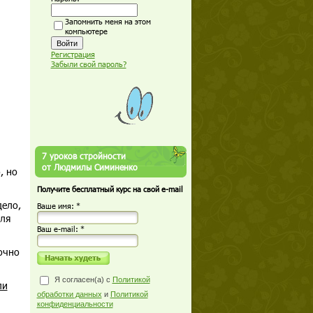
Запомнить меня на этом
компьютере
Регистрация
Забыли свой пароль?
7 уроков стройности
от Людмилы Симиненко
, но
Получите бесплатный курс на свой e-mail
дело,
Ваше имя: *
для
Ваш е-mail: *
очно
Я согласен(а) с
Политикой
ли
обработки данных
и
Политикой
конфиденциальности