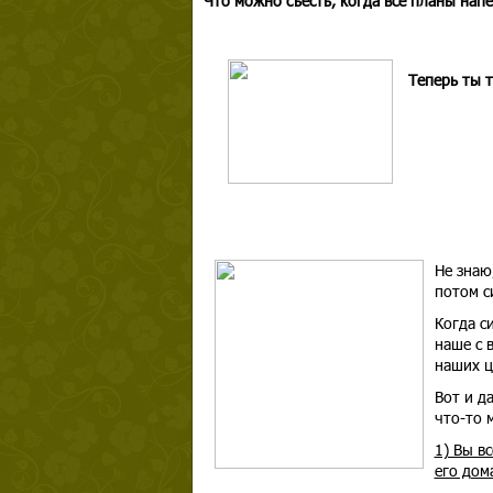
Что можно съесть, когда все планы нап
Теперь ты 
Не знаю
потом с
Когда с
наше с 
наших ц
Вот и д
что-то 
1) Вы в
его дом