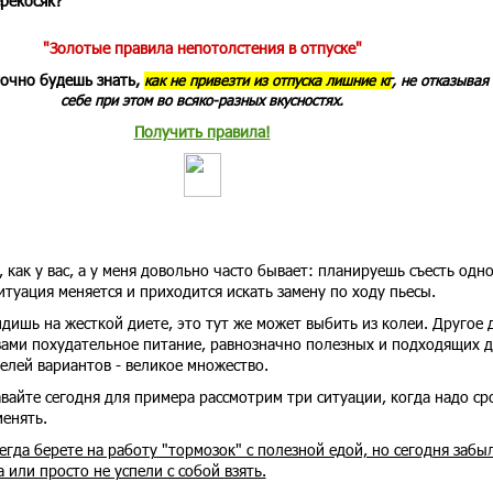
ерекосяк?
"Золотые правила непотолстения в отпуске"
точно будешь знать,
как не привезти из отпуска лишние кг
, не отказывая
себе при этом во всяко-разных вкусностях.
Получить правила!
, как у вас, а у меня довольно часто бывает: планируешь съесть одно
итуация меняется и приходится искать замену по ходу пьесы.
идишь на жесткой диете, это тут же может выбить из колеи. Другое 
вами похудательное питание, равнозначно полезных и подходящих 
елей вариантов - великое множество.
авайте сегодня для примера рассмотрим три ситуации, когда надо ср
менять.
сегда берете на работу "тормозок" с полезной едой, но сегодня забы
а или просто не успели с собой взять.