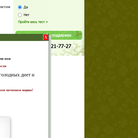
оветам
Да
Нет
Телефоны службы поддержки
X
+7 (909) 421-77-27
т и
ике!
а 7