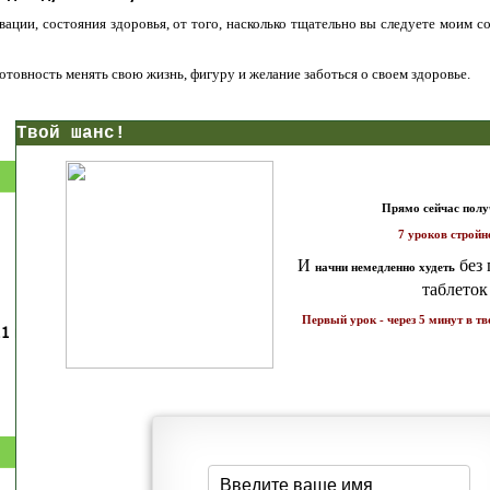
ации, состояния здоровья, от того, насколько тщательно вы следуете моим с
 готовность менять свою жизнь, фигуру и желание заботься о своем здоровье.
нс!
Прямо сейчас получи мои
7 уроков стройности
И
без голодных дие
начни немедленно худеть
таблеток
Первый урок - через 5 минут в твоем почтовом ящ
1 каратов стройности для занятых
Как запустить жиросжигание з
бизнес-леди
дней
Простая система похудения
Готовый план-сценарий