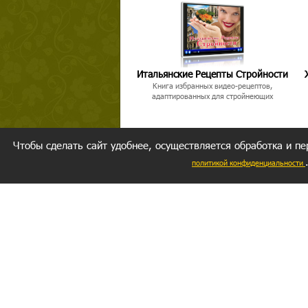
Итальянские Рецепты Стройности
Книга избранных видео-рецептов,
адаптированных для стройнеющих
Чтобы сделать сайт удобнее, осуществляется обработка и пе
политикой конфиденциальности
Ваш резуль
следуете мо
Главное, 
желание за