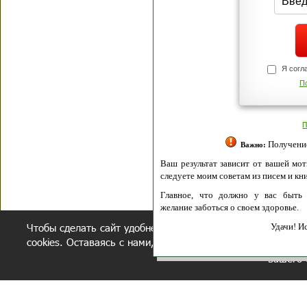
Я согласен(а
Политик
Полити
Получение моих 
Важно:
Ваш результат зависит от вашей мотивации
следуете моим советам из писем и книг.
Главное, что должно у вас быть - вер
желание заботься о своем здоровье.
Чтобы сделать сайт удобнее, осуществляется обработка и
Удачи! Искрен
cookies. Оставаясь с нами, вы соглашаетесь с нашей
полит
вашего 