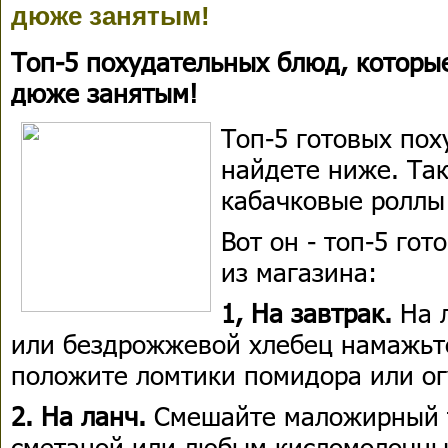
дюже занятым!
Топ-5 похудательных блюд, которые
дюже занятым!
Топ-5 готовых по
найдете ниже. Так
кабачковые роллы 
Вот он - топ-5 го
из магазина:
1, На завтрак.
На л
или бездрожжевой хлебец намажьт
положите ломтики помидора или ог
2. На ланч.
Смешайте маложирный т
сметаной или любым кисломолочны