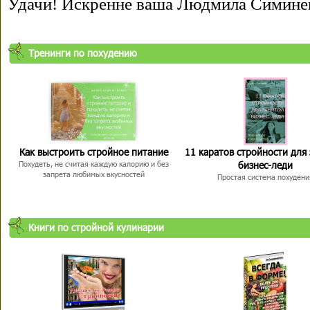
Удачи! Искренне ваша Людмила Симине
Тренинги по похудению
Как выстроить стройное питание
11 каратов стройности для
бизнес-леди
Похудеть, не считая каждую калорию и без
запрета любимых вкусностей
Простая система похудени
Книги по стройной кулинарии