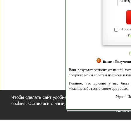
Я согласен(а
Политик
Полити
Получение моих 
Важно:
Ваш результат зависит от вашей мотивации
следуете моим советам из писем и книг.
Главное, что должно у вас быть - вер
желание заботься о своем здоровье.
Чтобы сделать сайт удобнее, осуществляется обработка и
Удачи! Искрен
cookies. Оставаясь с нами, вы соглашаетесь с нашей
полит
вашего 