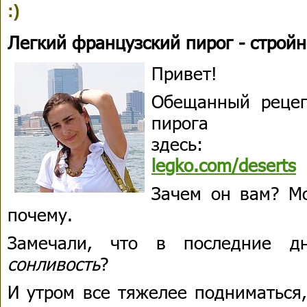
:)
Легкий французский пирог - строй
Привет!
Обещанный рецеп
пирог
здес
legko.com/deserts
Зачем он вам? Мо
почему.
Замечали, что в последние 
сонливость
?
И утром все тяжелее подниматься,