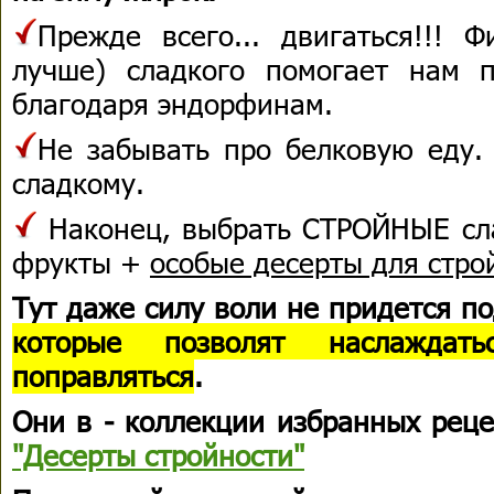
Прежде всего... двигаться!!! 
лучше) сладкого помогает нам п
благодаря эндорфинам.
Не забывать про белковую еду.
сладкому.
Наконец, выбрать СТРОЙНЫЕ сла
фрукты +
особые десерты для стро
Тут даже силу воли не придется п
которые позволят наслажда
поправляться
.
Они в - коллекции избранных рец
"Десерты стройности"