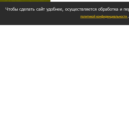
Чтобы сделать сайт удобнее, осуществляется обработка и пе
политикой конфиденциальности
Ваш резуль
следуете мо
Главное, 
желание за