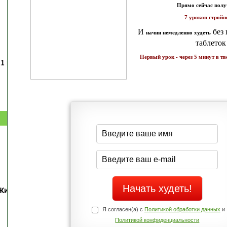
Прямо сейчас получи мои
7 уроков стройности
И
без голодных дие
начни немедленно худеть
таблеток
Первый урок - через 5 минут в твоем почтовом ящ
1 каратов стройности для занятых
Как запустить жиросжигание з
бизнес-леди
дней
Простая система похудения
Готовый план-сценарий
Жиросжигающие меню стройности
Экспресс-рецепты для худею
Полное меню с рецептами
Экономьте время и Стройнейте Вкусн
Я согласен(а) с
Политикой обработки данных
и
Политикой конфиденциальности