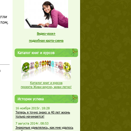
жгли
ртом,
Видео-урок+
подробная карта-схема
Каталог книг и курсов
и
Каталог книг и курсов
проекта Живи вкусно, живи легко!
Истории успеха
16 ноября 2015г. 18:28
Теперь я точно знаю: в 40 лет жизнь
только начинается!
7 августа 2014г. 08:53
Знакомые удивлялись, как мне удалось