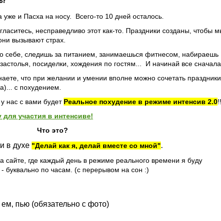
ь?
а уже и Пасха на носу. Всего-то 10 дней осталось.
гласитесь, несправедливо этот как-то. Праздники созданы, чтобы м
они вызывают страх.
о себе, следишь за питанием, занимаешься фитнесом, набираешь
застолья, посиделки, хождения по гостям... И начинай все сначала
знаете, что при желании и умении вполне можно сочетать праздники
)... с похудением.
 у нас с вами будет
Реальное похудение в режиме интенсив 2.0
!
 для участия в интенсиве!
Что это?
и в духе
.
"Делай как я, делай вместе со мной"
на сайте, где каждый день в режиме реального времени я буду
 буквально по часам. (с перерывом на сон :)
я ем, пью (обязательно с фото)