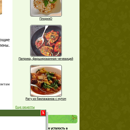
ПлоризО
еющие
лены.
Паприка, фаршированная чечевицей
оветам
Рагу из баклажанов с нутом
Еще рецепты
X
Проверь себя
Часто ли вы чувствуете усталость в