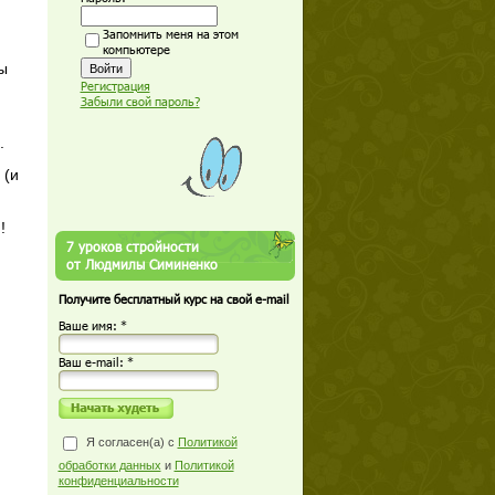
Запомнить меня на этом
компьютере
ы
Регистрация
Забыли свой пароль?
.
 (и
!!
7 уроков стройности
от Людмилы Симиненко
Получите бесплатный курс на свой e-mail
Ваше имя: *
Ваш е-mail: *
Я согласен(а) с
Политикой
обработки данных
и
Политикой
конфиденциальности