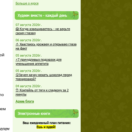
Больше о курсе
Худеем вместе - каждый день
07 августа 2026г.
😱 Когда взвешиваетесь - не верьте
своим глазам
06 августа 2026г.
🍅 Хвастаюсь урожаем и открываю глаза
на факт
вой
05 августа 2026г.
⚡7 причудливых подсказок для
уменьшения аппетита
05 августа 2026г.
😮Зачем качку нюхать шоколад перед
тренировкой?
04 августа 2026г.
👌 Коктейль от тяги к сладкому за 2
по
минуты
Архив блога
шем
Электронные книги
Ваш ежедневный план питания:
Ешь и худей!
телем