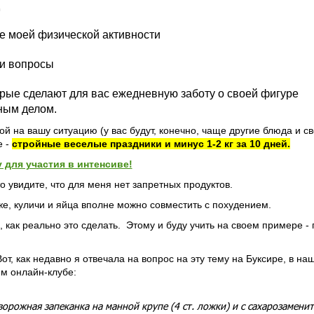
не моей физической активности
и вопросы
орые сделают для вас ежедневную заботу о своей фигуре
ным делом.
ой на вашу ситуацию (у вас будут, конечно, чаще другие блюда и с
е -
стройные веселые праздники и минус 1-2 кг за 10 дней.
 для участия в интенсиве!
то увидите, что для меня нет запретных продуктов.
же, куличи и яйца вполне можно совместить с похудением.
, как реально это сделать. Этому и буду учить на своем примере - 
 Вот, как недавно я отвечала на вопрос на эту тему на Буксире, в на
м онлайн-клубе:
ворожная запеканка на манной крупе (4 ст. ложки) и с сахарозамени