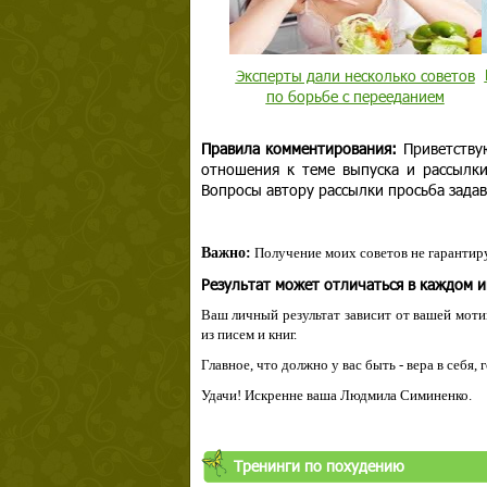
Эксперты дали несколько советов
по борьбе с перееданием
Правила комментирования:
Приветству
отношения к теме выпуска и рассылк
Вопросы автору рассылки просьба задав
Важно:
Получение моих советов не гарантиру
Результат может отличаться в каждом 
Ваш личный результат зависит от вашей мотив
из писем и книг.
Главное, что должно у вас быть - вера в себя,
Удачи! Искренне ваша Людмила Симиненко.
Твой ша
Тренинги по похудению