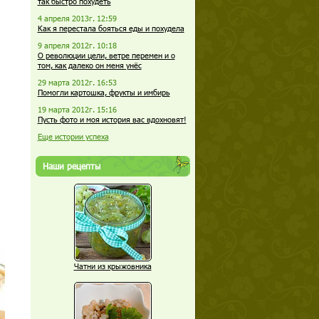
так быстро похудеть
4 апреля 2013г. 12:59
Как я перестала бояться еды и похудела
9 апреля 2012г. 10:18
О революции цели, ветре перемен и о
том, как далеко он меня унёс
29 марта 2012г. 16:53
Помогли картошка, фрукты и имбирь
19 марта 2012г. 15:16
Пусть фото и моя история вас вдохновят!
Еще истории успеха
Наши рецепты
Чатни из крыжовника