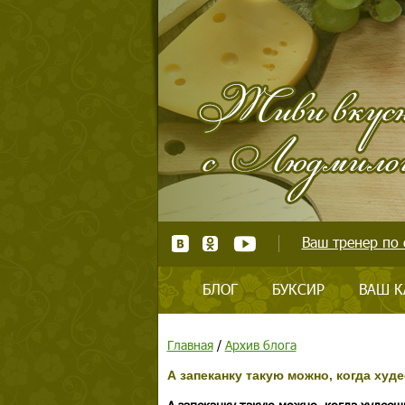
Ваш тренер по 
БЛОГ
БУКСИР
ВАШ К
Главная
/
Архив блога
А запеканку такую можно, когда худ