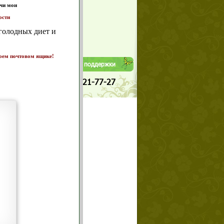
середине дня?
Да
т и
Нет
ике!
а 7
Телефоны службы поддержки
+7 (909) 421-77-27
щих
о!