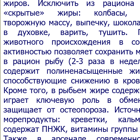
жиров. Исключить из рациона 
«скрытые» жиры: колбасы, г
творожную массу, выпечку, шокол
в духовке, варить, тушить. П
животного происхождения в со
активностью позволяет сохранить 
в рацион рыбу (2-3 раза в нед
содержит полиненасыщенные жи
способствующие снижению в кров
Кроме того, в рыбьем жире содерж
играет ключевую роль в обмен
защищает от остеопороза. Источ
морепродукты: креветки, каль
содержат ПНЖК, витамины группы В
Также в арсенале современ